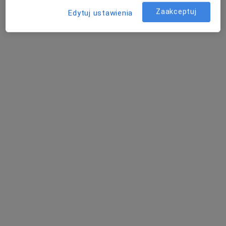
okulista
ortopeda
Dębski
Zaakceptuj
Edytuj ustawienia
endokrynolog
Zobacz wszystkich 4 specjalistów
Brak dostępnych specjalistów z wolnymi terminami w tym centrum medycznym.
Pokaż profil
dr n. med. Dagmara Gralak-Łachowska
·
Więcej
Kardiolog, Flebolog, Internista
22 opinie