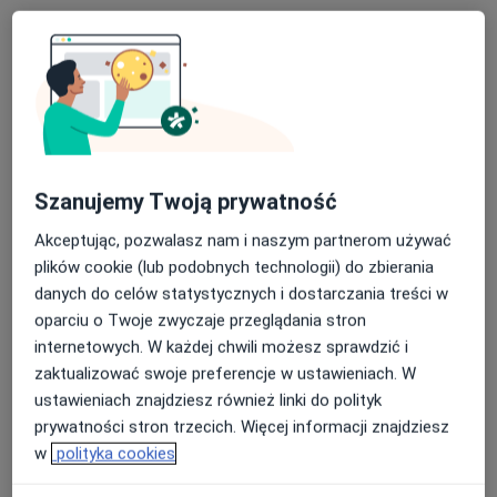
Szanujemy Twoją prywatność
NZOZ Centrum Sulejówek
Akceptując, pozwalasz nam i naszym partnerom używać
·
Więcej
plików cookie (lub podobnych technologii) do zbierania
Medycyna rodzinna, Interna, Kardiologia
danych do celów statystycznych i dostarczania treści w
18 opinii
oparciu o Twoje zwyczaje przeglądania stron
11 Listopada 87, Sulejówek
•
Mapa
internetowych. W każdej chwili możesz sprawdzić i
Konsultacja endokrynologiczna
200 zł
zaktualizować swoje preferencje w ustawieniach. W
Pokaż więcej usług
ustawieniach znajdziesz również linki do polityk
prywatności stron trzecich. Więcej informacji znajdziesz
w
polityka cookies
lek. Jakub Sierant
lek. Tomasz Turalski
dr n. med. Marcin