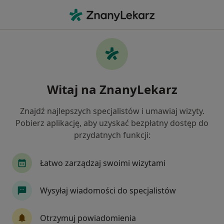
Me
Choroby Serca • Sulejówek, mazowieckie
Filtry
• 1
Ubezpieczenie
Map
Choroby serca specjaliści w Sulejówku
Witaj na ZnanyLekarz
Jak działają wyniki wyszukiwania
Znajdź najlepszych specjalistów i umawiaj wizyty.
Pobierz aplikację, aby uzyskać bezpłatny dostęp do
Jakiego specjalisty szukasz?
przydatnych funkcji:
Kardiolog
Internista
Flebolog
Endok
Łatwo zarządzaj swoimi wizytami
Wysyłaj wiadomości do specjalistów
Otrzymuj powiadomienia