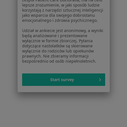
Kontakt
lepsze zrozumienie, w jaki sposób ludzie
korzystają z narzędzi sztucznej inteligencji
Dla pacjentów
jako wsparcia dla swojego dobrostanu
emocjonalnego i zdrowia psychicznego.
Lekarze
Udział w ankiecie jest anonimowy, a wyniki
Placówki medyczne
będą analizowane i prezentowane
Pytania i odpowiedzi
wyłącznie w formie zbiorczej. Pytania
Usługi i zabiegi
dotyczące nastolatków są skierowane
wyłącznie do rodziców lub opiekunów
Choroby
prawnych. Nie zbieramy informacji
Pomoc
bezpośrednio od osób niepełnoletnich.
Aplikacje mobilne
Blog dla pacjentów
Start survey
Dla profesjonalistów
Cennik
Dla lekarzy
Dla placówek medycznych
Noa Notes
nowość
Baza wiedzy