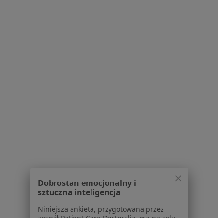
Serwis
Regulamin
Polityka prywatności pacjentów
Polityka prywatności profesjonalistów
Polityka prywatności dla profesjonalistów, których
dane pozyskaliśmy samodzielnie
Polityka cookies
Jak działają wyniki wyszukiwania
Dostępność
O nas
Dobrostan emocjonalny i
Praca
Rekrutujemy!
sztuczna inteligencja
Partnerzy
Niniejsza ankieta, przygotowana przez
Centrum prasowe
zespół Patient Care Doctoralia, ma na celu