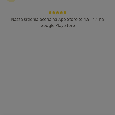
Nasza średnia ocena na App Store to 4.9 i 4.1 na
DIAGNOSTYKA OBRAZOWA
Google Play Store
Kardiologia, Radiologia
25 opinii
Szkolna 2, Sulejówek
•
Mapa
Konsultacja kardiologiczna
220 zł
Aparat Tomografii
Komputerowej
DIAGNOSTYKA
OBRAZOWA
diagnostyka
Brak dostępnych specjalistów z wolnymi terminami w tym centrum medycznym.
Pokaż profil