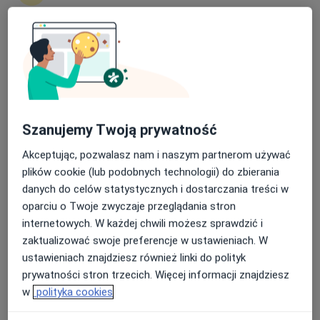
126 opinii
Stefana Batorego 7, Gdynia
•
Mapa
Nasza średnia ocena na App Store to 4.9 i 4.1 na
Policlinica Centrum
Google Play Store
Akceptuje Signal Iduna
Konsultacja kardiologiczna
260 zł
Specjalista nie oferuje umawiania online pod tym adresem.
Szanujemy Twoją prywatność
Akceptując, pozwalasz nam i naszym partnerom używać
Poproś o wizytę
plików cookie (lub podobnych technologii) do zbierania
danych do celów statystycznych i dostarczania treści w
oparciu o Twoje zwyczaje przeglądania stron
internetowych. W każdej chwili możesz sprawdzić i
zaktualizować swoje preferencje w ustawieniach. W
ustawieniach znajdziesz również linki do polityk
prywatności stron trzecich. Więcej informacji znajdziesz
w
polityka cookies