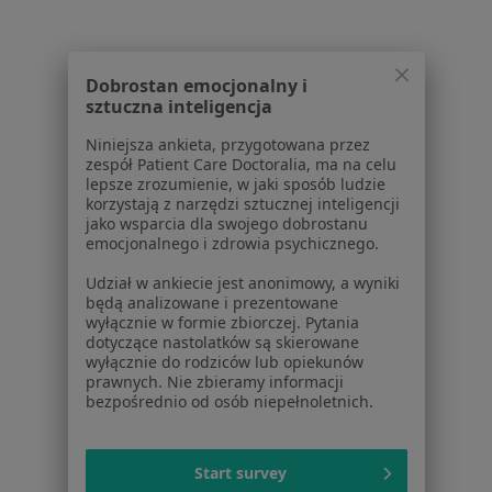
Cennik
Dla lekarzy
Dobrostan emocjonalny i
Dla placówek medycznych
sztuczna inteligencja
Noa Notes
nowość
Baza wiedzy
Niniejsza ankieta, przygotowana przez
zespół Patient Care Doctoralia, ma na celu
Centrum Pomocy dla Specjalisty
lepsze zrozumienie, w jaki sposób ludzie
korzystają z narzędzi sztucznej inteligencji
Kontakt
jako wsparcia dla swojego dobrostanu
ZnanyLekarz - Strona główna
emocjonalnego i zdrowia psychicznego.
ZnanyLekarz Sp. z o.o.
Udział w ankiecie jest anonimowy, a wyniki
ul. Kolejowa 5/7
będą analizowane i prezentowane
01-217 Warszawa, Polska
wyłącznie w formie zbiorczej. Pytania
dotyczące nastolatków są skierowane
NIP: ⁠7010224868
wyłącznie do rodziców lub opiekunów
prawnych. Nie zbieramy informacji
KRS: ⁠0000347997
bezpośrednio od osób niepełnoletnich.
REGON: ⁠142276657
Sąd Rejonowy dla m.st. Warszawy w Warszawie XII
Start survey