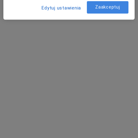
Policlinica Centrum
Zaakceptuj
·
Więcej
Kardiologia, Alergologia, Alergologia dziecięca
Edytuj ustawienia
1275 opinii
Stefana Batorego 7, Gdynia
•
Mapa
Konsultacja kardiologiczna
260 zł
dr n. med.
Małgorzata
Dobrowolska
kardiolog
Brak dostępnych specjalistów z wolnymi terminami w tym centrum medycznym.
Pokaż profil
Powiązane wyszukiwania