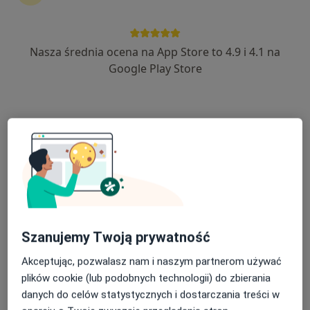
Więcej
67 opinii
Nasza średnia ocena na App Store to 4.9 i 4.1 na
ul. Startowa 1, Gdańsk
•
Mapa
Google Play Store
DENTUS Gabinety Stomatologiczne
Akceptuje Signal Iduna
Konsultacja stomatologiczna
od 150 zł
Specjalista nie oferuje umawiania online pod tym adresem.
Poproś o wizytę
Szanujemy Twoją prywatność
Akceptując, pozwalasz nam i naszym partnerom używać
plików cookie (lub podobnych technologii) do zbierania
danych do celów statystycznych i dostarczania treści w