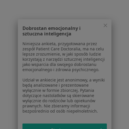
Pytania i odpowiedzi
Usługi i zabiegi
Choroby
Pomoc
Dobrostan emocjonalny i
Aplikacje mobilne
sztuczna inteligencja
Blog dla pacjentów
Niniejsza ankieta, przygotowana przez
zespół Patient Care Doctoralia, ma na celu
Dla profesjonalistów
lepsze zrozumienie, w jaki sposób ludzie
korzystają z narzędzi sztucznej inteligencji
Cennik
jako wsparcia dla swojego dobrostanu
Dla lekarzy
emocjonalnego i zdrowia psychicznego.
Dla placówek medycznych
Udział w ankiecie jest anonimowy, a wyniki
Noa Notes
nowość
będą analizowane i prezentowane
Baza wiedzy
wyłącznie w formie zbiorczej. Pytania
dotyczące nastolatków są skierowane
Centrum Pomocy dla Specjalisty
wyłącznie do rodziców lub opiekunów
prawnych. Nie zbieramy informacji
Kontakt
ZnanyLekarz - Strona główna
bezpośrednio od osób niepełnoletnich.
ZnanyLekarz Sp. z o.o.
ul. Kolejowa 5/7