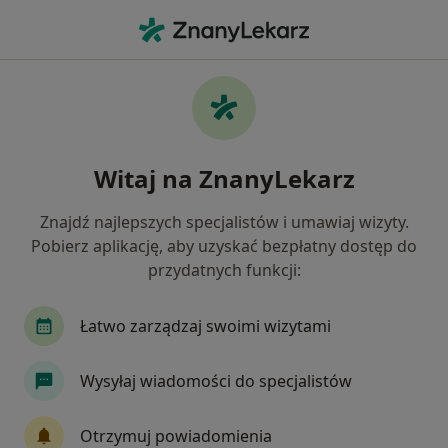
Me
Stomatolog Dziecięcy • Gdynia, pomorskie
Filtry
Ubezpieczenie:
Signal Iduna
20 polecanych stomatologów dziecięcych w
Witaj na ZnanyLekarz
Gdyni z Signal Iduna
Jak działają wyniki wyszukiwania
Znajdź najlepszych specjalistów i umawiaj wizyty.
Pobierz aplikację, aby uzyskać bezpłatny dostęp do
przydatnych funkcji:
Łatwo zarządzaj swoimi wizytami
Wysyłaj wiadomości do specjalistów
lek. dent. Roma Bieniaszewska
Otrzymuj powiadomienia
·
Stomatolog dziecięcy, Stomatolog, Protetyk stomatologiczny