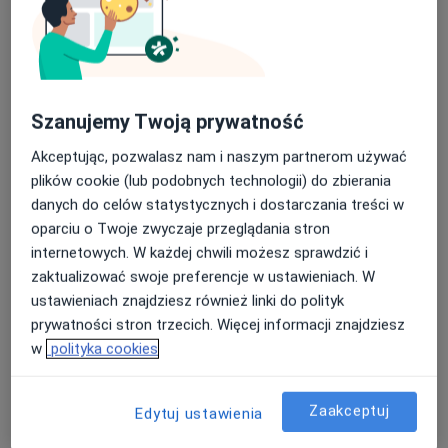
Szanujemy Twoją prywatność
Akceptując, pozwalasz nam i naszym partnerom używać
lek. Wojciech Rogala
plików cookie (lub podobnych technologii) do zbierania
danych do celów statystycznych i dostarczania treści w
·
Więcej
Ginekolog
oparciu o Twoje zwyczaje przeglądania stron
211 opinii
internetowych. W każdej chwili możesz sprawdzić i
Hetmańska 7C, Wałbrzych
•
Mapa
zaktualizować swoje preferencje w ustawieniach. W
Centrum Medyczne Sudety
ustawieniach znajdziesz również linki do polityk
Konsultacja ginekologiczna
od 200 zł
prywatności stron trzecich. Więcej informacji znajdziesz
w
polityka cookies
Specjalista nie oferuje umawiania online pod tym adresem.
Poproś o wizytę
Zaakceptuj
Edytuj ustawienia