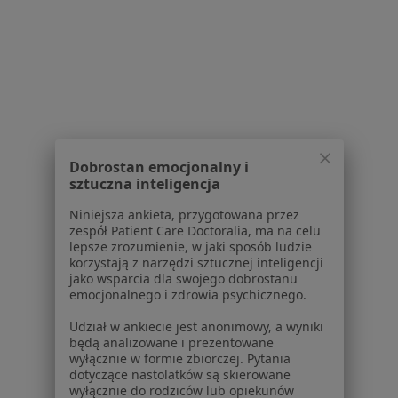
Powiązane wyszukiwania
|
Oferty pracy - Ginekolog
W pobliżu Wałbrzycha
Ginekolodzy w Legnicy
Ginekolodzy w Jeleniej Górze
Ginekolodzy w Świdnicy
Ginekolodzy w Dzierżoniowie
Dobrostan emocjonalny i
sztuczna inteligencja
Ginekolodzy w Kamiennej Górze
Niniejsza ankieta, przygotowana przez
Więcej (14)
zespół Patient Care Doctoralia, ma na celu
Więcej w kategorii: W pobliżu Wałbrzycha
lepsze zrozumienie, w jaki sposób ludzie
korzystają z narzędzi sztucznej inteligencji
Najczęstsze schorzenia
jako wsparcia dla swojego dobrostanu
emocjonalnego i zdrowia psychicznego.
Zespół policystycznych jajników (PCOS / PMOS)
Wałbrzych
Udział w ankiecie jest anonimowy, a wyniki
będą analizowane i prezentowane
Choroby narządów płciowych Wałbrzych
wyłącznie w formie zbiorczej. Pytania
dotyczące nastolatków są skierowane
Choroby szyjki macicy Wałbrzych
wyłącznie do rodziców lub opiekunów