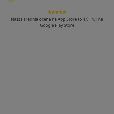
Wyróżniony
lek. Adrian Tekieli-Pawłowski
Nasza średnia ocena na App Store to 4.9 i 4.1 na
·
Więcej
Ginekolog
Google Play Store
104 opinie
Hetmańska 7C, Wałbrzych
•
Mapa
Centrum Medyczne Sudety
Konsultacja ginekologiczna
200 zł
Specjalista nie oferuje umawiania online pod tym adresem.
Poproś o wizytę