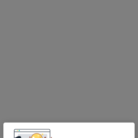
lek. Elżbieta Kołodziejek-Moskwiak
·
Więcej
Ginekolog
78 opinii
Hetmańska 7C, Wałbrzych
•
Mapa
Centrum Medyczne Sudety
Konsultacja ginekologiczna
200 zł
Specjalista nie oferuje umawiania online pod tym adresem.
Poproś o wizytę