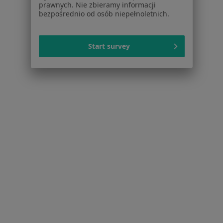
prawnych. Nie zbieramy informacji
Endometrioza Wałbrzych
bezpośrednio od osób niepełnoletnich.
Infekcja HPV Wałbrzych
Start survey
Więcej (15)
Więcej w kategorii: Najczęstsze schorzenia
Strona Główna
Ginekolog
Wałbrzych
Zmień miasto
Zmień miasto
Serwis
Regulamin
Polityka prywatności pacjentów
Polityka prywatności profesjonalistów
Polityka prywatności dla profesjonalistów, których