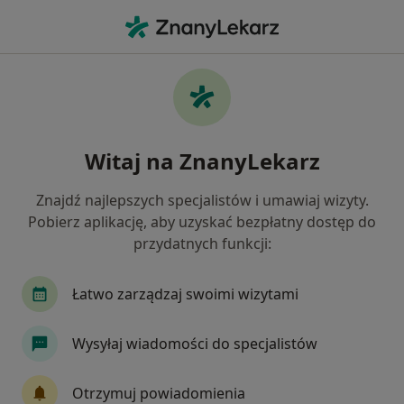
Me
Ginekolog • Wałbrzych, dolnośląskie
Filtry
Ubezpieczenie
Mapa
Polecani ginekolodzy w Wałbrzychu
Witaj na ZnanyLekarz
Jak działają wyniki wyszukiwania
Znajdź najlepszych specjalistów i umawiaj wizyty.
Pobierz aplikację, aby uzyskać bezpłatny dostęp do
Wybierz swoje ubezpieczenie
przydatnych funkcji:
Łatwo zarządzaj swoimi wizytami
Wysyłaj wiadomości do specjalistów
Otrzymuj powiadomienia