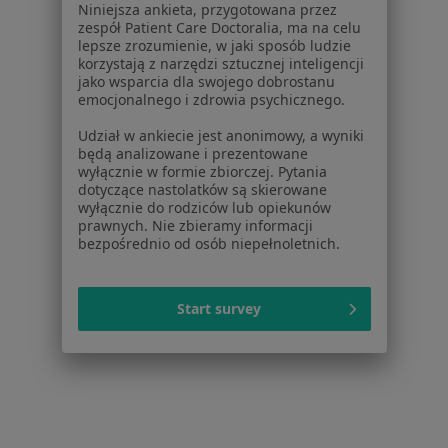
Niniejsza ankieta, przygotowana przez
zespół Patient Care Doctoralia, ma na celu
lepsze zrozumienie, w jaki sposób ludzie
korzystają z narzędzi sztucznej inteligencji
jako wsparcia dla swojego dobrostanu
emocjonalnego i zdrowia psychicznego.
Serwis
Udział w ankiecie jest anonimowy, a wyniki
Regulamin
będą analizowane i prezentowane
wyłącznie w formie zbiorczej. Pytania
Polityka prywatności pacjentów
dotyczące nastolatków są skierowane
Polityka prywatności profesjonalistów
wyłącznie do rodziców lub opiekunów
Polityka prywatności dla profesjonalistów, których
prawnych. Nie zbieramy informacji
bezpośrednio od osób niepełnoletnich.
dane pozyskaliśmy samodzielnie
Polityka cookies
Jak działają wyniki wyszukiwania
Start survey
Dostępność
O nas
Praca
Rekrutujemy!
Partnerzy
Centrum prasowe
Kontakt