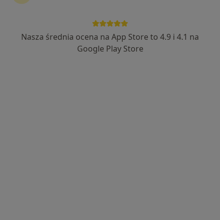
Nasza średnia ocena na App Store to 4.9 i 4.1 na
lek. Henryk Śleboda
Google Play Store
Ginekolog, Anestezjolog
55 opinii
Adres 1
Adres 2
Klonowa 6a, Wałbrzych
•
Mapa
Poradnia Medic
Konsultacja ginekologiczna
250 zł
Specjalista nie oferuje umawiania online pod tym adresem.
Poproś o wizytę