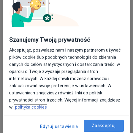
Szanujemy Twoją prywatność
lek. Wojciech Rogala
Akceptując, pozwalasz nam i naszym partnerom używać
·
Więcej
Ginekolog
plików cookie (lub podobnych technologii) do zbierania
211 opinii
danych do celów statystycznych i dostarczania treści w
Hetmańska 7C, Wałbrzych
•
Mapa
oparciu o Twoje zwyczaje przeglądania stron
Centrum Medyczne Sudety
internetowych. W każdej chwili możesz sprawdzić i
zaktualizować swoje preferencje w ustawieniach. W
Konsultacja ginekologiczna
od 200 zł
ustawieniach znajdziesz również linki do polityk
Specjalista nie oferuje umawiania online pod tym adresem.
prywatności stron trzecich. Więcej informacji znajdziesz
w
polityka cookies
Poproś o wizytę
Zaakceptuj
Edytuj ustawienia