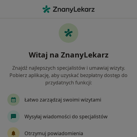
Me
Infekcje Dróg Rodnych • Wałbrzych, dolnośląskie
Filtry
• 1
Mapa
Infekcje dróg rodnych specjaliści w
Witaj na ZnanyLekarz
Wałbrzychu
Jak działają wyniki wyszukiwania
Znajdź najlepszych specjalistów i umawiaj wizyty.
Pobierz aplikację, aby uzyskać bezpłatny dostęp do
przydatnych funkcji:
Jakiego specjalisty szukasz?
Ginekolog
Chirurg
Internista
Kardio
Łatwo zarządzaj swoimi wizytami
Wysyłaj wiadomości do specjalistów
Otrzymuj powiadomienia