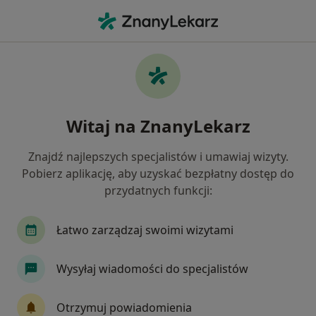
Me
Mięśniaki Macicy • Wałbrzych, dolnośląskie
Filtry
• 1
Ubezpieczenie
Map
Mięśniaki macicy specjaliści w Wałbrzychu
Witaj na ZnanyLekarz
Jak działają wyniki wyszukiwania
Znajdź najlepszych specjalistów i umawiaj wizyty.
Pobierz aplikację, aby uzyskać bezpłatny dostęp do
Jakiego specjalisty szukasz?
przydatnych funkcji:
Ginekolog
Anestezjolog
Chirurg
Der
Łatwo zarządzaj swoimi wizytami
Wysyłaj wiadomości do specjalistów
Otrzymuj powiadomienia