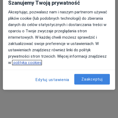
Szanujemy Twoją prywatność
Akceptując, pozwalasz nam i naszym partnerom używać
lek. Henryk Śleboda
plików cookie (lub podobnych technologii) do zbierania
Ginekolog, Anestezjolog
danych do celów statystycznych i dostarczania treści w
55 opinii
oparciu o Twoje zwyczaje przeglądania stron
internetowych. W każdej chwili możesz sprawdzić i
Adres 1
Adres 2
zaktualizować swoje preferencje w ustawieniach. W
ustawieniach znajdziesz również linki do polityk
prywatności stron trzecich. Więcej informacji znajdziesz
Klonowa 6a, Wałbrzych
•
Mapa
w
polityka cookies
Poradnia Medic
Konsultacja ginekologiczna
250 zł
Zaakceptuj
Specjalista nie oferuje umawiania online pod tym adresem.
Edytuj ustawienia
Poproś o wizytę