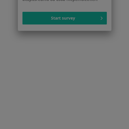
Partnerzy
Centrum prasowe
Start survey
Kontakt
Dla pacjentów
Lekarze
Placówki medyczne
Pytania i odpowiedzi
Usługi i zabiegi
Choroby
Pomoc
Aplikacje mobilne
Blog dla pacjentów
Dla profesjonalistów
Cennik
Dla lekarzy
Dla placówek medycznych