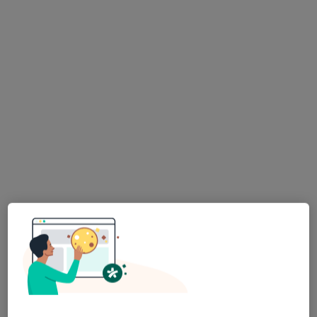
lek. Wojciech Rogala
·
Więcej
Ginekolog
211 opinii
Hetmańska 7C, Wałbrzych
•
Mapa
Centrum Medyczne Sudety
Konsultacja ginekologiczna
od 200 zł
Specjalista nie oferuje umawiania online pod tym adresem.
Poproś o wizytę