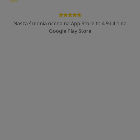
Nasza średnia ocena na App Store to 4.9 i 4.1 na
lek. Adrian Tekieli-Pawłowski
Google Play Store
·
Więcej
Ginekolog
104 opinie
Hetmańska 7C, Wałbrzych
•
Mapa
Centrum Medyczne Sudety
Konsultacja ginekologiczna
200 zł
Specjalista nie oferuje umawiania online pod tym adresem.
Poproś o wizytę