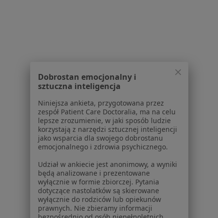
Mięśniaki Macicy Specjaliści W Wałbrzychu
Dobrostan emocjonalny i
sztuczna inteligencja
Serwis
Niniejsza ankieta, przygotowana przez
Regulamin
zespół Patient Care Doctoralia, ma na celu
lepsze zrozumienie, w jaki sposób ludzie
Polityka prywatności pacjentów
korzystają z narzędzi sztucznej inteligencji
Polityka prywatności profesjonalistów
jako wsparcia dla swojego dobrostanu
Polityka prywatności dla profesjonalistów, których
emocjonalnego i zdrowia psychicznego.
dane pozyskaliśmy samodzielnie
Udział w ankiecie jest anonimowy, a wyniki
Polityka cookies
będą analizowane i prezentowane
Jak działają wyniki wyszukiwania
wyłącznie w formie zbiorczej. Pytania
dotyczące nastolatków są skierowane
Dostępność
wyłącznie do rodziców lub opiekunów
O nas
prawnych. Nie zbieramy informacji
Praca
bezpośrednio od osób niepełnoletnich.
Rekrutujemy!