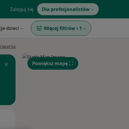
Zaloguj się
Dla profesjonalistów
je dzieci
Więcej filtrów
•
1
ukiwania
Powiększ mapę
Czw,
Pt,
Sob,
13 Sie
14 Sie
15 Sie