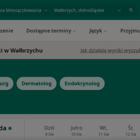
acja, badanie lub nazwisko
miasto lub dzielnica
zenie
Dostępne terminy
Język
Przyjmu
ci w Wałbrzychu
Jak działają wyniki wysz
rurg
Dermatolog
Endokrynolog
oda
Dziś
Jutro
Wt,
Śr,
9 Sie
10 Sie
11 Sie
12 Sie