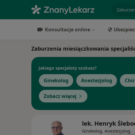
specjaliz
Konsultacje online
Ubezpiec
Zaburzenia miesiączkowania specjaliś
Jakiego specjalisty szukasz?
Ginekolog
Anestezjolog
Chi
Zobacz więcej
lek. Henryk Śleb
Ginekolog, Anestezjolog