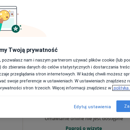
Umawianie online nie jest dostępne
Poproś o wizytę
my Twoją prywatność
, pozwalasz nam i naszym partnerom używać plików cookie (lub p
250 zł
) do zbierania danych do celów statystycznych i dostarczania treśc
zaje przeglądania stron internetowych. W każdej chwili możesz spr
wać swoje preferencje w ustawieniach. W ustawieniach znajdziesz ró
prywatności stron trzecich. Więcej informacji znajdziesz w
polityka
ala
Dziś
Jutro
Wt,
Śr,
9 Sie
10 Sie
11 Sie
12 Sie
Za
Edytuj ustawienia
Umawianie online nie jest dostępne
Poproś o wizytę