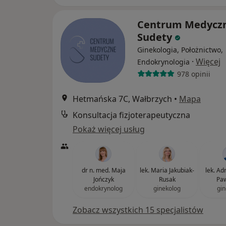
Centrum Medycz
Sudety
Ginekologia, Położnictwo,
·
Więcej
Endokrynologia
978 opinii
Hetmańska 7C, Wałbrzych
•
Mapa
Konsultacja fizjoterapeutyczna
Pokaż więcej usług
dr n. med. Maja
lek. Maria Jakubiak-
lek. Adr
Jończyk
Rusak
Paw
endokrynolog
ginekolog
gin
Zobacz wszystkich 15 specjalistów