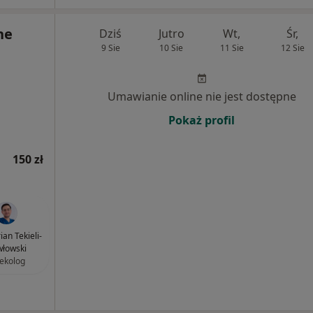
ne
Dziś
Jutro
Wt,
Śr,
9 Sie
10 Sie
11 Sie
12 Sie
Umawianie online nie jest dostępne
Pokaż profil
150 zł
ian Tekieli-
łowski
ekolog