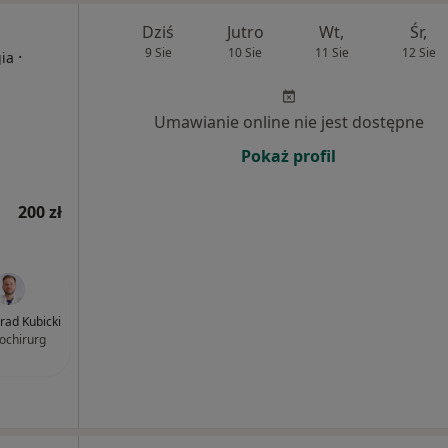
Dziś
Jutro
Wt,
Śr,
9 Sie
10 Sie
11 Sie
12 Sie
·
gia
Umawianie online nie jest dostępne
Pokaż profil
200 zł
nrad Kubicki
ochirurg