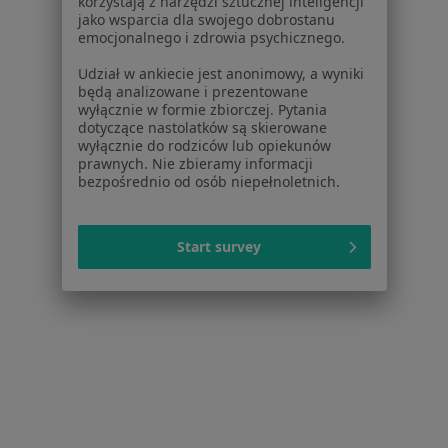
korzystają z narzędzi sztucznej inteligencji
jako wsparcia dla swojego dobrostanu
emocjonalnego i zdrowia psychicznego.
Udział w ankiecie jest anonimowy, a wyniki
będą analizowane i prezentowane
wyłącznie w formie zbiorczej. Pytania
dotyczące nastolatków są skierowane
wyłącznie do rodziców lub opiekunów
prawnych. Nie zbieramy informacji
Witold Malczewski
bezpośrednio od osób niepełnoletnich.
Ginekolog
25 opinii
Start survey
Adres 1
Adres 2
ul. 1 Maja 62, Kowary
•
Mapa
Przychodnia Powiatowego Centrum Zdrowia
Specjalista nie oferuje umawiania online pod tym adresem.
Poproś o wizytę