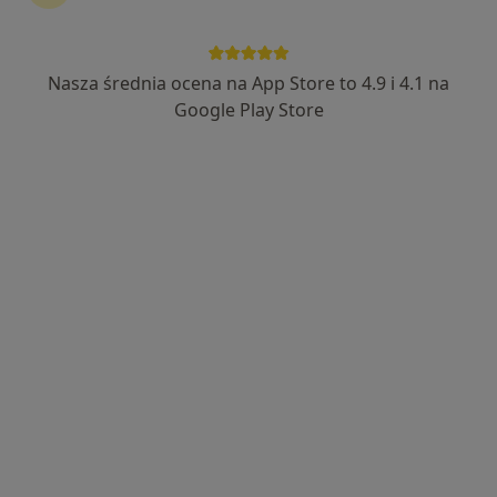
lek. Grzegorz Kaczmarek
·
Więcej
Ginekolog
Nasza średnia ocena na App Store to 4.9 i 4.1 na
45 opinii
Google Play Store
Adres 1
Adres 2
Bohaterów Getta 10, Kamienna Góra
•
Mapa
Powiatowe Centrum Zdrowia
Specjalista nie oferuje umawiania online pod tym adresem.
Poproś o wizytę
Dostępni specjaliści
Specjaliści znajdują się poza Lubawka, dolnośląskie,
w obszarach bliskich Twojemu wyszukiwaniu.