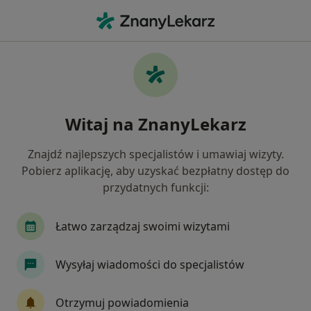
Me
Ginekolog • Lubawka, dolnośląskie
Filtry
Ubezpieczenie
Mapa
Polecani ginekolodzy w Lubawce
Witaj na ZnanyLekarz
Jak działają wyniki wyszukiwania
Znajdź najlepszych specjalistów i umawiaj wizyty.
Pobierz aplikację, aby uzyskać bezpłatny dostęp do
Wybierz swoje ubezpieczenie
przydatnych funkcji:
Łatwo zarządzaj swoimi wizytami
Wysyłaj wiadomości do specjalistów
Otrzymuj powiadomienia