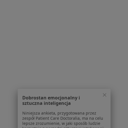
EMC Powiatowe Centrum Zdrowia w
Kowarach
·
Więcej
Ginekologia, Interna, Chirurgia
15 opinii
ul. Sanatoryjna 15, Kowary
•
Mapa
Konsultacja ginekologiczna
Dobrostan emocjonalny i
Brak dostępnych specjalistów z wolnymi terminami w tym centrum medycznym.
sztuczna inteligencja
Niniejsza ankieta, przygotowana przez
Pokaż profil
zespół Patient Care Doctoralia, ma na celu
lepsze zrozumienie, w jaki sposób ludzie