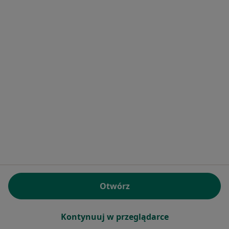
Pokaż profil
Samodzielny Publiczny Zakład Opieki
Zdrowotnej w Lubawce
·
Więcej
Ginekologia, Chirurgia, Dermatologia
2 opinie
Kościuszki 19, Lubawka
•
Mapa
Otwórz
Brak dostępnych specjalistów z wolnymi terminami w tym centrum medycznym.
Kontynuuj w przeglądarce
Pokaż profil