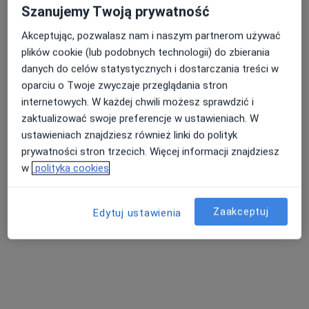
Szanujemy Twoją prywatność
Specjalista nie oferuje umawiania online pod tym adresem.
Akceptując, pozwalasz nam i naszym partnerom używać
Poproś o wizytę
plików cookie (lub podobnych technologii) do zbierania
danych do celów statystycznych i dostarczania treści w
oparciu o Twoje zwyczaje przeglądania stron
internetowych. W każdej chwili możesz sprawdzić i
zaktualizować swoje preferencje w ustawieniach. W
ustawieniach znajdziesz również linki do polityk
prywatności stron trzecich. Więcej informacji znajdziesz
w
polityka cookies
lek. Elżbieta Kołodziejek-Moskwiak
Zaakceptuj
Edytuj ustawienia
·
Więcej
Ginekolog
78 opinii
Adres 1
Adres 2
Adres 3