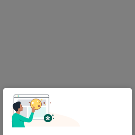
Konsultacja ginekologiczna
250 zł
Specjalista nie oferuje umawiania online pod tym adresem.
Poproś o wizytę
lek. Małgorzata Turowska-Regent
·
Więcej
Ginekolog
795 opinii
Wodna 15, Jelenia Góra
•
Mapa
Margaretka Prywatny Gabinet Lekarski
Konsultacja ginekologiczna
od 220 zł