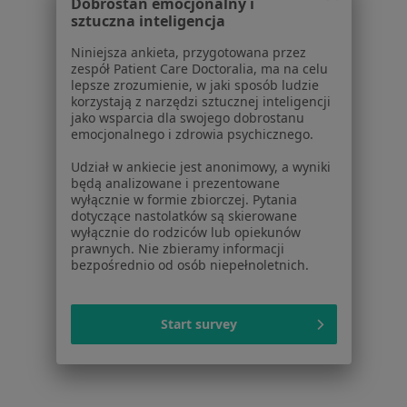
Dobrostan emocjonalny i
Polityka cookies
sztuczna inteligencja
Jak działają wyniki wyszukiwania
Dostępność
Niniejsza ankieta, przygotowana przez
zespół Patient Care Doctoralia, ma na celu
O nas
lepsze zrozumienie, w jaki sposób ludzie
Praca
Rekrutujemy!
korzystają z narzędzi sztucznej inteligencji
Partnerzy
jako wsparcia dla swojego dobrostanu
emocjonalnego i zdrowia psychicznego.
Centrum prasowe
Kontakt
Udział w ankiecie jest anonimowy, a wyniki
będą analizowane i prezentowane
Dla pacjentów
wyłącznie w formie zbiorczej. Pytania
dotyczące nastolatków są skierowane
Lekarze
wyłącznie do rodziców lub opiekunów
prawnych. Nie zbieramy informacji
Placówki medyczne
bezpośrednio od osób niepełnoletnich.
Pytania i odpowiedzi
Usługi i zabiegi
Choroby
Start survey
Pomoc
Aplikacje mobilne
Blog dla pacjentów