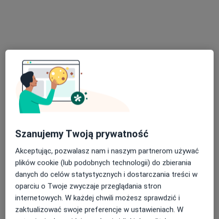
Bezpieczne płatności
Centrum Medyczne Medici
·
Więcej
Ginekologia, Dermatologia, Okulistyka
689 opinii
Sienkiewicza 43, Radzionków
•
Mapa
Konsultacja ginekologiczna
250 zł
Pokaż więcej usług
dr n. med. Marta
dr n. med.
Szanujemy Twoją prywatność
Robenek
Przemysław
ginekolog
Chimiczewski
Akceptując, pozwalasz nam i naszym partnerom używać
ginekolog
plików cookie (lub podobnych technologii) do zbierania
Brak dostępnych specjalistów z wolnymi terminami w tym centrum medycznym.
danych do celów statystycznych i dostarczania treści w
oparciu o Twoje zwyczaje przeglądania stron
Pokaż profil
internetowych. W każdej chwili możesz sprawdzić i
zaktualizować swoje preferencje w ustawieniach. W