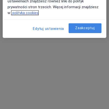
ustawieniach znajdziesz również linki do polityk
prywatności stron trzecich. Więcej informacji znajdziesz
w
polityka cookies
Zaakceptuj
Edytuj ustawienia
Bluemed Clinic Katowice Brynów
·
Ginekologia, Alergologia dziecięca, Ginekologia dziecięca
Więcej
4379 opinii
Świętego Huberta 6, Katowice
•
Mapa
Konsultacja ginekologiczna
250 zł
Pokaż więcej usług
lek. Justyna Partyka-
dr n. med. i n. o zdr.
dr n. med. Bartosz
Lasota
Katarzyna
Cichoń