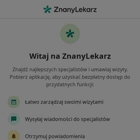
Me
Ginekolog • Bytom, Polska
Filtry
Ubezpieczenie:
Medica Polska
20 polecanych ginekologów w Bytomiu z
Witaj na ZnanyLekarz
Medica Polska
Jak działają wyniki wyszukiwania
Znajdź najlepszych specjalistów i umawiaj wizyty.
Pobierz aplikację, aby uzyskać bezpłatny dostęp do
przydatnych funkcji:
Łatwo zarządzaj swoimi wizytami
Wysyłaj wiadomości do specjalistów
lek. Justyna Partyka-Lasota
Otrzymuj powiadomienia
·
Więcej
Ginekolog