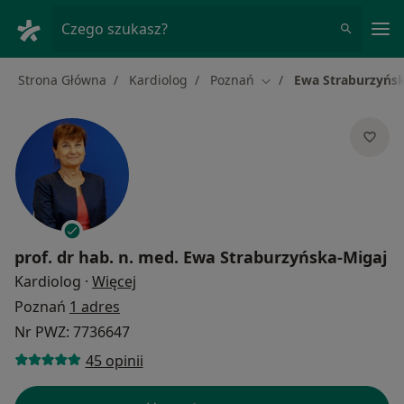
Me
Czego szukasz?
Strona Główna
Kardiolog
Poznań
Ewa Straburzyńsk
Zmień miasto
prof. dr hab. n. med.
Ewa Straburzyńska-Migaj
O specjalizacjach
Kardiolog
·
Więcej
Poznań
1 adres
Nr PWZ: 7736647
45 opinii