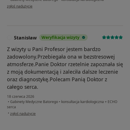
w opinii użytkownika Marcin
zgłoś nadużycie
Stanisław
Weryfikacja wizyty
S
Z wizyty u Pani Profesor jestem bardzo
zadowolony.Przebiegała ona w bezstresowej
atmosferze.Panie Doktor rzetelnie zapoznała się
z moją dokumentacją i zaleciła dalsze leczenie
oraz diagnostykę.Polecam Panią Doktor z
całego serca.
18 czerwca 2026
•
Gabinety Medyczne Batorego
•
konsultacja kardiologiczna + ECHO
serca
w opinii użytkownika Stanisław
•
zgłoś nadużycie