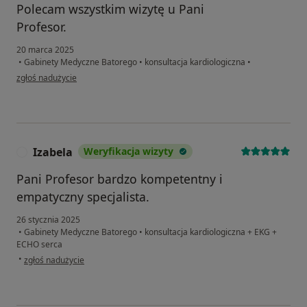
Polecam wszystkim wizytę u Pani
Profesor.
20 marca 2025
•
Gabinety Medyczne Batorego
•
konsultacja kardiologiczna
•
w opinii użytkownika Maciej
zgłoś nadużycie
Izabela
Weryfikacja wizyty
I
Pani Profesor bardzo kompetentny i
empatyczny specjalista.
26 stycznia 2025
•
Gabinety Medyczne Batorego
•
konsultacja kardiologiczna + EKG +
ECHO serca
w opinii użytkownika Izabela
•
zgłoś nadużycie