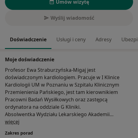
Umów wizytę
Wyślij wiadomość
Doświadczenie
Usługi i ceny
Adresy
Ubezpi
Moje doświadczenie
Profesor Ewa Straburzyńska-Migaj jest
doświadczonym kardiologiem. Pracuje w I Klinice
Kardiologii UM w Poznaniu w Szpitalu Klinicznym
Przemienienia Pańskiego, jest tam kierownikiem
Pracowni Badań Wysiłkowych oraz zastępcą
ordynatora na oddziale G Kliniki.
Absolwentka Wydziału Lekarskiego Akademii
O mnie
Medycznej (obecnie Uniwersytetu Medycznego) w
więcej
Poznaniu. Na tej samej uczelni się doktoryzowała. W
Zakres porad
2008 r. się habilitowała, a w 2014 został jej nadany tytuł