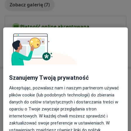
Zobacz galerię (7)
Płatność online akceptowana
Oszczędź swój czas przed wizytą.
Pokaż więcej
o doświadczeniu
Usługi i ceny
Szanujemy Twoją prywatność
Akceptując, pozwalasz nam i naszym partnerom używać
Konsultacja kardiologiczna
Umów wizytę
plików cookie (lub podobnych technologii) do zbierania
450 zł
Szczegóły
danych do celów statystycznych i dostarczania treści w
oparciu o Twoje zwyczaje przeglądania stron
Konsultacja kardiologiczna + EKG
internetowych. W każdej chwili możesz sprawdzić i
Umów wizytę
450 zł
Szczegóły
zaktualizować swoje preferencje w ustawieniach. W
ustawieniach znajdziesz również linki do polityk