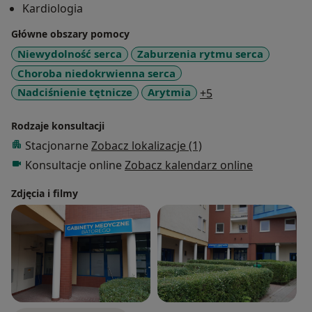
Kardiologia
naukowy profesora nauk medycznych.
Należy do Polskiego Towarzystwa Kardiologicznego
Główne obszary pomocy
(PTK) oraz Europejskiego Towarzystwa
Niewydolność serca
Zaburzenia rytmu serca
Kardiologicznego (ESC).
Choroba niedokrwienna serca
a11y_sr_more_dise
Nadciśnienie tętnicze
Arytmia
+5
Rodzaje konsultacji
Stacjonarne
Zobacz lokalizacje (1)
Konsultacje online
Zobacz kalendarz online
Zdjęcia i filmy