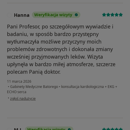
Hanna
Weryfikacja wizyty
H
Pani Profesor, po szczegółowym wywiadzie i
badaniu, w sposób bardzo przystępny
wytłumaczyła możliwe przyczyny moich
problemów zdrowotnych i dokonała zmiany
wcześniej przyjmowanych leków. Wizyta
upłynęła w bardzo miłej atmosferze, szczerze
polecam Panią doktor.
11 marca 2026
•
Gabinety Medyczne Batorego
•
konsultacja kardiologiczna + EKG +
ECHO serca
w opinii użytkownika Hanna
•
zgłoś nadużycie
M.J.
Weryfikacja wizyty
M