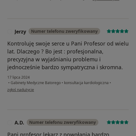
Jerzy
Numer telefonu zweryfikowany
J
Kontroluję swoje serce u Pani Profesor od wielu
lat. Dlaczego ? Bo jest : profesjonalna,
precyzyjna w wyjaśnianiu problemu i
jednocześnie bardzo sympatryczna i skromna.
17 lipca 2024
•
Gabinety Medyczne Batorego
•
konsultacja kardiologiczna
•
w opinii użytkownika Jerzy
zgłoś nadużycie
A.D.
Numer telefonu zweryfikowany
A
Pani profesor lekarz z powołania bardzo