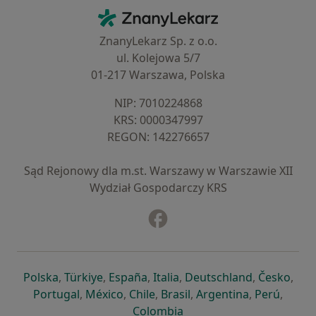
Kontakt
ZnanyLekarz - Strona główna
ZnanyLekarz Sp. z o.o.
ul. Kolejowa 5/7
01-217 Warszawa, Polska
NIP: ⁠7010224868
KRS: ⁠0000347997
REGON: ⁠142276657
Sąd Rejonowy dla m.st. Warszawy w Warszawie XII
Wydział Gospodarczy KRS
Facebook
otwiera się w nowej karcie
otwiera się w nowej karcie
otwiera się w nowej karcie
otwiera się w nowej karcie
otwiera się w nowej karci
otwiera się
otwi
Polska
,
Türkiye
,
España
,
Italia
,
Deutschland
,
Česko
,
otwiera się w nowej karcie
otwiera się w nowej karcie
otwiera się w nowej karcie
otwiera się w nowej kar
otwiera się 
otwier
Portugal
,
México
,
Chile
,
Brasil
,
Argentina
,
Perú
,
otwiera się w nowej karc
Colombia