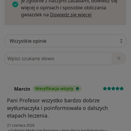
je zgodnie z naszymi zasadami, dowiedz się
więcej o opiniach i sposobie obliczania
Dowiedz się więce
gwiazdek na
Dowiedz się więcej
Szukaj w opiniach
Marcin
Weryfikacja wizyty
M
Pani Profesor wszystko bardzo dobrze
wytłumaczyła i poinformowała o dalszych
etapach leczenia.
21 czerwca 2026
•
Gabinety Medyczne Batorego
•
konsultacja kardiologiczna
•