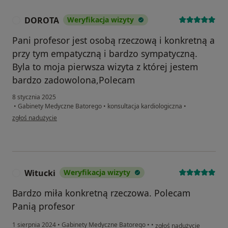
DOROTA
Weryfikacja wizyty
D
Pani profesor jest osobą rzeczową i konkretną a
przy tym empatyczną i bardzo sympatyczną.
Byla to moja pierwsza wizyta z której jestem
bardzo zadowolona,Polecam
8 stycznia 2025
•
Gabinety Medyczne Batorego
•
konsultacja kardiologiczna
•
w opinii użytkownika DOROTA
zgłoś nadużycie
Witucki
Weryfikacja wizyty
W
Bardzo miła konkretną rzeczowa. Polecam
Panią profesor
w opinii użytkownika Witu
1 sierpnia 2024
•
Gabinety Medyczne Batorego
•
•
zgłoś nadużycie