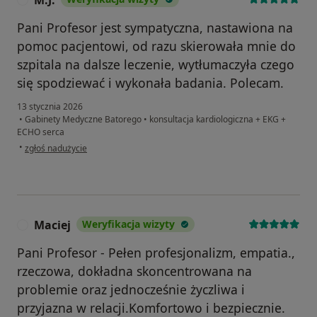
Pani Profesor jest sympatyczna, nastawiona na
pomoc pacjentowi, od razu skierowała mnie do
szpitala na dalsze leczenie, wytłumaczyła czego
się spodziewać i wykonała badania. Polecam.
13 stycznia 2026
•
Gabinety Medyczne Batorego
•
konsultacja kardiologiczna + EKG +
ECHO serca
w opinii użytkownika M.J.
•
zgłoś nadużycie
Maciej
Weryfikacja wizyty
M
Pani Profesor - Pełen profesjonalizm, empatia.,
rzeczowa, dokładna skoncentrowana na
problemie oraz jednocześnie życzliwa i
przyjazna w relacji.Komfortowo i bezpiecznie.