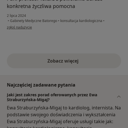
konkretna życzliwa pomocna
2 lipca 2024
•
Gabinety Medyczne Batorego
•
konsultacja kardiologiczna
•
w opinii użytkownika A.D.
zgłoś nadużycie
Zobacz więcej
opinie powyżej
Najczęściej zadawane pytania
Jaki jest zakres porad oferowanych przez Ewa
Straburzyńska-Migaj?
Ewa Straburzyńska-Migaj to kardiolog, internista. Na
podstawie swojego doświadczenia i wykształcenia
Ewa Straburzyńska-Migaj oferuje usługi takie jak: