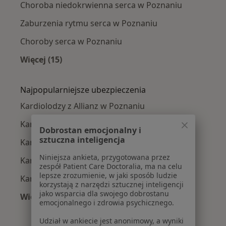
Choroba niedokrwienna serca w Poznaniu
Zaburzenia rytmu serca w Poznaniu
Choroby serca w Poznaniu
Więcej (15)
Więcej w kategorii: Najczęście leczone chorob
Najpopularniejsze ubezpieczenia
Kardiolodzy z Allianz w Poznaniu
Kardiolodzy z PZU Zdrowie w Poznaniu
Dobrostan emocjonalny i
sztuczna inteligencja
Kardiolodzy z NFZ w Poznaniu
Niniejsza ankieta, przygotowana przez
Kardiolodzy z LUX MED w Poznaniu
zespół Patient Care Doctoralia, ma na celu
lepsze zrozumienie, w jaki sposób ludzie
Kardiolodzy z POLMED w Poznaniu
korzystają z narzędzi sztucznej inteligencji
jako wsparcia dla swojego dobrostanu
Więcej (4)
emocjonalnego i zdrowia psychicznego.
Więcej w kategorii: Najpopularniejsze ubezpie
Udział w ankiecie jest anonimowy, a wyniki