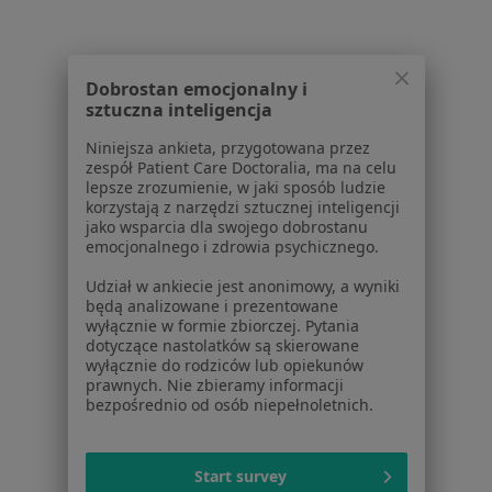
Pokaż profil
Dobrostan emocjonalny i
1
2
sztuczna inteligencja
Niniejsza ankieta, przygotowana przez
Powiązane wyszukiwania
|
Oferty pracy - Kardiolog
zespół Patient Care Doctoralia, ma na celu
lepsze zrozumienie, w jaki sposób ludzie
W pobliżu Szamotuł
korzystają z narzędzi sztucznej inteligencji
Kardiolodzy w Poznaniu
jako wsparcia dla swojego dobrostanu
emocjonalnego i zdrowia psychicznego.
Kardiolodzy w Obornikach
Udział w ankiecie jest anonimowy, a wyniki
Kardiolodzy w Przeźmierowie
będą analizowane i prezentowane
wyłącznie w formie zbiorczej. Pytania
Kardiolodzy w Swarzędzu
dotyczące nastolatków są skierowane
wyłącznie do rodziców lub opiekunów
Kardiolodzy w Skórzewie
prawnych. Nie zbieramy informacji
bezpośrednio od osób niepełnoletnich.
Więcej (13)
Więcej w kategorii: W pobliżu Szamotuł
Start survey
Najczęstsze schorzenia