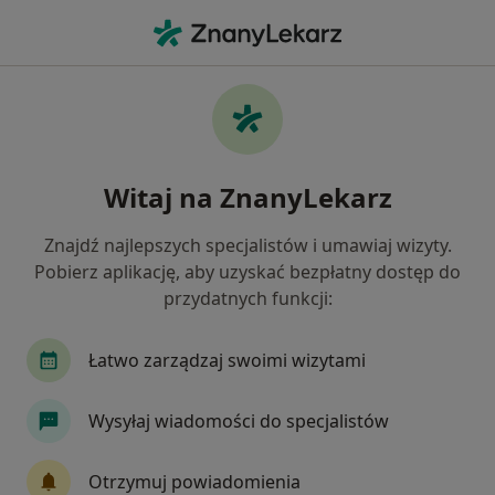
Me
Kardiolog • Szamotuły, wielkopolskie
Filtry
Ubezpieczenie
Mapa
Polecani kardiolodzy w Szamotułach
Witaj na ZnanyLekarz
Jak działają wyniki wyszukiwania
Znajdź najlepszych specjalistów i umawiaj wizyty.
Pobierz aplikację, aby uzyskać bezpłatny dostęp do
Wybierz swoje ubezpieczenie
przydatnych funkcji:
Łatwo zarządzaj swoimi wizytami
Wysyłaj wiadomości do specjalistów
Otrzymuj powiadomienia