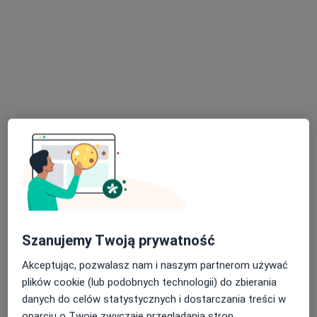
Konsultacja kardiologiczna
od 300 zł
Specjalista nie oferuje umawiania online pod tym adresem.
Poproś o wizytę
Bezpieczne płatności
Gabinety Lekarskie RENOVATIO-MED
Szanujemy Twoją prywatność
·
Więcej
Kardiologia, Chirurgia, Hipertensjologia
Akceptując, pozwalasz nam i naszym partnerom używać
1354 opinie
plików cookie (lub podobnych technologii) do zbierania
danych do celów statystycznych i dostarczania treści w
Florencka 2/5, Tarnowo Podgórne
•
Mapa
oparciu o Twoje zwyczaje przeglądania stron