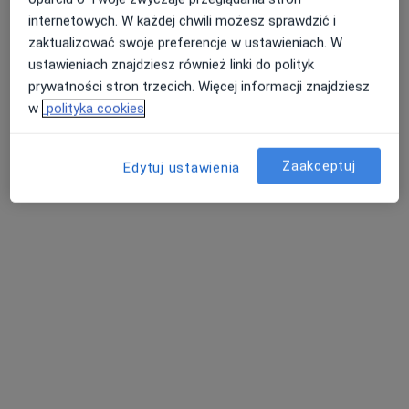
Konsultacja kardiologiczna
300 zł
internetowych. W każdej chwili możesz sprawdzić i
Pokaż więcej usług
zaktualizować swoje preferencje w ustawieniach. W
ustawieniach znajdziesz również linki do polityk
prywatności stron trzecich. Więcej informacji znajdziesz
w
polityka cookies
lek. Karolina Owsik
kardiolog
Brak dostępnych specjalistów z wolnymi terminami w tym centrum medycznym.
Zaakceptuj
Edytuj ustawienia
Pokaż profil