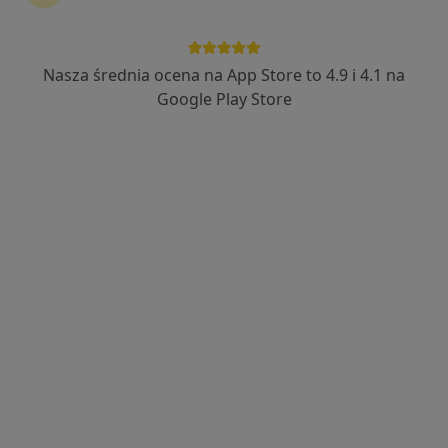
dr n. med. Justyna Chełmińska
·
Więcej
Kardiolog, Internista
Nasza średnia ocena na App Store to 4.9 i 4.1 na
181 opinii
Google Play Store
Miodowa 2 (Kiekrz), Rokietnica
•
Mapa
Klinika Miodowa
Konsultacja kardiologiczna
290 zł
Specjalista nie oferuje umawiania online pod tym adresem.
Poproś o wizytę