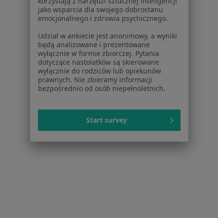
Poproś o wizytę
korzystają z narzędzi sztucznej inteligencji
jako wsparcia dla swojego dobrostanu
emocjonalnego i zdrowia psychicznego.
Udział w ankiecie jest anonimowy, a wyniki
będą analizowane i prezentowane
wyłącznie w formie zbiorczej. Pytania
dotyczące nastolatków są skierowane
wyłącznie do rodziców lub opiekunów
prawnych. Nie zbieramy informacji
bezpośrednio od osób niepełnoletnich.
dr n. med. Robert Chyrek
Start survey
·
Więcej
Kardiolog, Hipertensjolog, Internista
96 opinii
Niecała 1/5, Poznań
•
Mapa
ROTH MEDICA
Konsultacja kardiologiczna
350 zł
Specjalista nie oferuje umawiania online pod tym adresem.
Poproś o wizytę