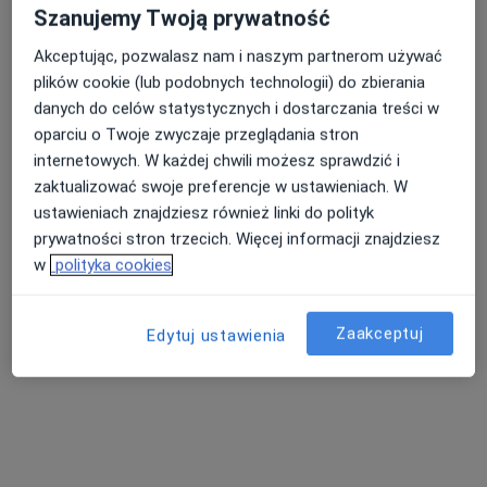
Szanujemy Twoją prywatność
Specjalista nie oferuje umawiania online pod tym adresem.
Akceptując, pozwalasz nam i naszym partnerom używać
Poproś o wizytę
plików cookie (lub podobnych technologii) do zbierania
danych do celów statystycznych i dostarczania treści w
oparciu o Twoje zwyczaje przeglądania stron
internetowych. W każdej chwili możesz sprawdzić i
zaktualizować swoje preferencje w ustawieniach. W
ustawieniach znajdziesz również linki do polityk
prywatności stron trzecich. Więcej informacji znajdziesz
w
polityka cookies
Bezpieczne płatności
Zaakceptuj
Edytuj ustawienia
dr n. med. Małgorzata Kwissa
·
Więcej
Kardiolog
74 opinie
Barwicka 14a, Poznań
•
Mapa
Flosmed