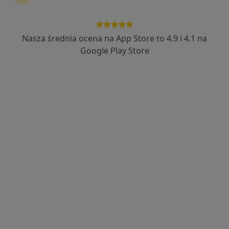
Nasza średnia ocena na App Store to 4.9 i 4.1 na
Wyróżniony
Google Play Store
lek. Karolina Owsik
·
Więcej
Kardiolog
66 opinii
Jana Henryka Dąbrowskiego 77a, Poznań
•
Mapa
Scanmed S.A. w Poznaniu
Konsultacja kardiologiczna
350 zł
Specjalista nie oferuje umawiania online pod tym adresem.
Poproś o wizytę