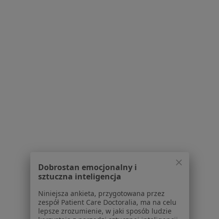
lek. Monika Popiak
·
Więcej
Kardiolog, Internista
45 opinii
Adres 1
Adres 2
Jana Henryka Dąbrowskiego 77a, Poznań
•
Mapa
Dobrostan emocjonalny i
SOLUMED
sztuczna inteligencja
Konsultacja kardiologiczna
od 250 zł
Niniejsza ankieta, przygotowana przez
Specjalista nie oferuje umawiania online pod tym adresem.
zespół Patient Care Doctoralia, ma na celu
lepsze zrozumienie, w jaki sposób ludzie