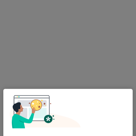
Specjalista nie oferuje umawiania online pod tym adresem.
Poproś o wizytę
Bezpieczne płatności
dr n. med. i n. o zdr. Marcin Zwanzig
·
Więcej
Kardiolog
363 opinie
Słoneczna 10A, Poznań
•
Mapa
Poliklinika Słoneczna / Gabinet Chorób Serca
Konsultacja kardiologiczna
od 300 zł