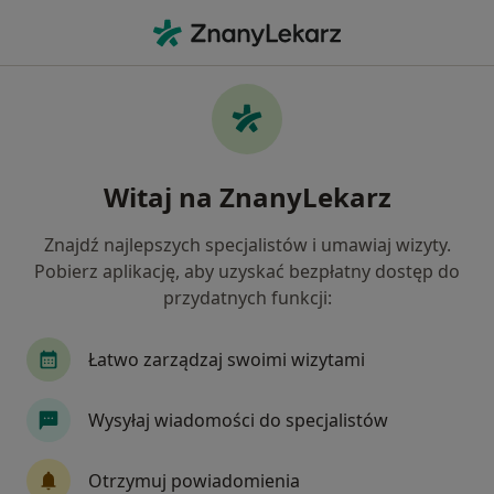
Me
Kardiolog • Grunwald, Poznań, wielkopolskie
Filtry
Ubezpieczenie
Mapa
Kardiolodzy Poznań Grunwald
Witaj na ZnanyLekarz
Jak działają wyniki wyszukiwania
Znajdź najlepszych specjalistów i umawiaj wizyty.
Pobierz aplikację, aby uzyskać bezpłatny dostęp do
Wybierz swoje ubezpieczenie
przydatnych funkcji:
NFZ
Allianz
Compensa
INTER Polska
Łatwo zarządzaj swoimi wizytami
Wysyłaj wiadomości do specjalistów
Otrzymuj powiadomienia