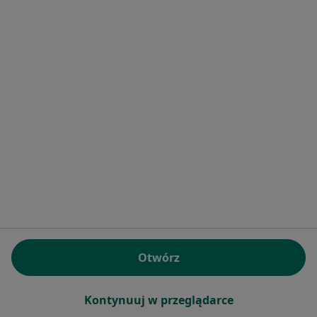
dr n. med.
Małgorzata Kwissa
kardiolog
Brak dostępnych specjalistów z wolnymi terminami w tym centrum medycznym.
Pokaż profil
Otwórz
VITALIFE
·
Więcej
Kardiologia, Diagnostyka, Ortopedia
Kontynuuj w przeglądarce
4616 opinii