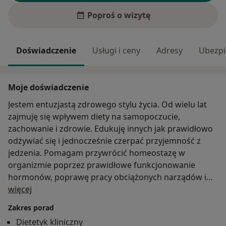
Poproś o wizytę
Doświadczenie
Usługi i ceny
Adresy
Ubezpi
Moje doświadczenie
Jestem entuzjastą zdrowego stylu życia. Od wielu lat
zajmuję się wpływem diety na samopoczucie,
zachowanie i zdrowie. Edukuję innych jak prawidłowo
odżywiać się i jednocześnie czerpać przyjemność z
jedzenia. Pomagam przywrócić homeostazę w
organizmie poprzez prawidłowe funkcjonowanie
hormonów, poprawę pracy obciążonych narządów i
O mnie
wyników badań, redukcję objawów chorobowych,
więcej
redukcję tkanki tłuszczowej. Prowadzę dietoterapię w
Zakres porad
zaburzeniach odżywiania. Układam
Dietetyk kliniczny
zindywidualizowane plany dietetyczne ze zwróceniem