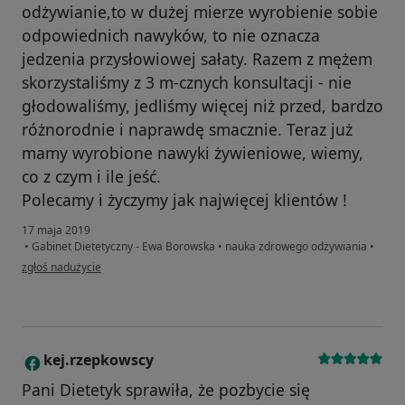
odżywianie,to w dużej mierze wyrobienie sobie
odpowiednich nawyków, to nie oznacza
jedzenia przysłowiowej sałaty. Razem z mężem
skorzystaliśmy z 3 m-cznych konsultacji - nie
głodowaliśmy, jedliśmy więcej niż przed, bardzo
różnorodnie i naprawdę smacznie. Teraz już
mamy wyrobione nawyki żywieniowe, wiemy,
co z czym i ile jeść.
Polecamy i życzymy jak najwięcej klientów !
17 maja 2019
•
Gabinet Dietetyczny - Ewa Borowska
•
nauka zdrowego odżywiania
•
w opinii użytkownika Żaneta G.
zgłoś nadużycie
kej.rzepkowscy
K
Pani Dietetyk sprawiła, że pozbycie się