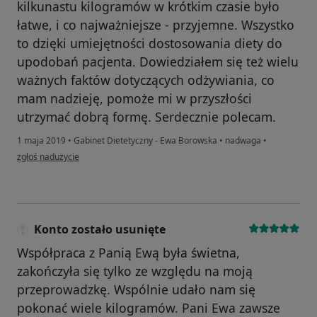
kilkunastu kilogramów w krótkim czasie było
łatwe, i co najważniejsze - przyjemne. Wszystko
to dzięki umiejętności dostosowania diety do
upodobań pacjenta. Dowiedziałem się też wielu
ważnych faktów dotyczących odżywiania, co
mam nadzieję, pomoże mi w przyszłości
utrzymać dobrą formę. Serdecznie polecam.
1 maja 2019
•
Gabinet Dietetyczny - Ewa Borowska
•
nadwaga
•
w opinii użytkownika kej.rzepkowscy
zgłoś nadużycie
Konto zostało usunięte
Współpraca z Panią Ewą była świetna,
zakończyła się tylko ze względu na moją
przeprowadzkę. Wspólnie udało nam się
pokonać wiele kilogramów. Pani Ewa zawsze