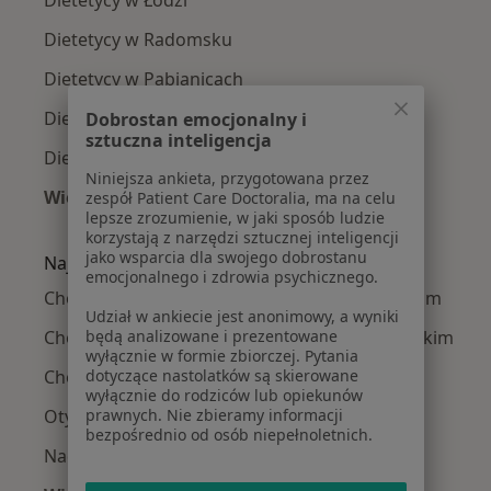
Dietetycy w Łodzi
Dietetycy w Radomsku
Dietetycy w Pabianicach
Dietetycy w Bełchatowie
Dobrostan emocjonalny i
sztuczna inteligencja
Dietetycy w Brzezinach
Niniejsza ankieta, przygotowana przez
Więcej (8)
zespół Patient Care Doctoralia, ma na celu
lepsze zrozumienie, w jaki sposób ludzie
Więcej w kategorii: W pobliżu Piotrkowa Tryb
korzystają z narzędzi sztucznej inteligencji
jako wsparcia dla swojego dobrostanu
Najczęście leczone choroby
emocjonalnego i zdrowia psychicznego.
Choroba Hashimoto w Piotrkowie Trybunalskim
Udział w ankiecie jest anonimowy, a wyniki
Choroby dietozależne w Piotrkowie Trybunalskim
będą analizowane i prezentowane
wyłącznie w formie zbiorczej. Pytania
Choroby tarczycy w Piotrkowie Trybunalskim
dotyczące nastolatków są skierowane
wyłącznie do rodziców lub opiekunów
Otyłość w Piotrkowie Trybunalskim
prawnych. Nie zbieramy informacji
bezpośrednio od osób niepełnoletnich.
Nadwaga w Piotrkowie Trybunalskim