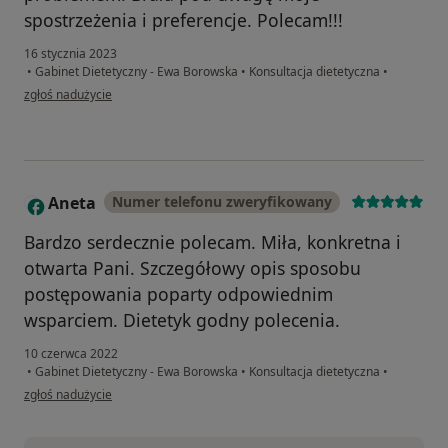
spostrzeżenia i preferencje. Polecam!!!
16 stycznia 2023
•
Gabinet Dietetyczny - Ewa Borowska
•
Konsultacja dietetyczna
•
w opinii użytkownika A.L.
zgłoś nadużycie
Aneta
Numer telefonu zweryfikowany
A
Bardzo serdecznie polecam. Miła, konkretna i
otwarta Pani. Szczegółowy opis sposobu
postępowania poparty odpowiednim
wsparciem. Dietetyk godny polecenia.
10 czerwca 2022
•
Gabinet Dietetyczny - Ewa Borowska
•
Konsultacja dietetyczna
•
w opinii użytkownika Aneta
zgłoś nadużycie