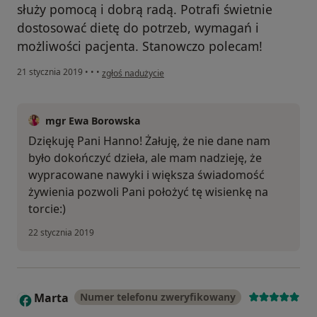
służy pomocą i dobrą radą. Potrafi świetnie
dostosować dietę do potrzeb, wymagań i
możliwości pacjenta. Stanowczo polecam!
w opinii użytkownika Konto zostało usunięte
21 stycznia 2019
•
•
•
zgłoś nadużycie
mgr Ewa Borowska
Dziękuję Pani Hanno! Żałuję, że nie dane nam
było dokończyć dzieła, ale mam nadzieję, że
wypracowane nawyki i większa świadomość
żywienia pozwoli Pani położyć tę wisienkę na
torcie:)
22 stycznia 2019
Marta
Numer telefonu zweryfikowany
M