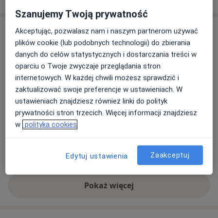
Szanujemy Twoją prywatność
Adres
Akceptując, pozwalasz nam i naszym partnerom używać
plików cookie (lub podobnych technologii) do zbierania
Gabinet Dietetyczny - Ewa Borowska
danych do celów statystycznych i dostarczania treści w
Twardosławicka 52B,
Piotrków Trybunalski
oparciu o Twoje zwyczaje przeglądania stron
internetowych. W każdej chwili możesz sprawdzić i
zaktualizować swoje preferencje w ustawieniach. W
Powiększ mapę
otwiera się w nowej karcie
ustawieniach znajdziesz również linki do polityk
prywatności stron trzecich. Więcej informacji znajdziesz
Dostępność
W tym gabinecie nie można umawiać wizyt przez
w
polityka cookies
internet
Co mam zrobić w tej sytuacji?
Zaakceptuj
Edytuj ustawienia
Pokaż więcej
o adresie