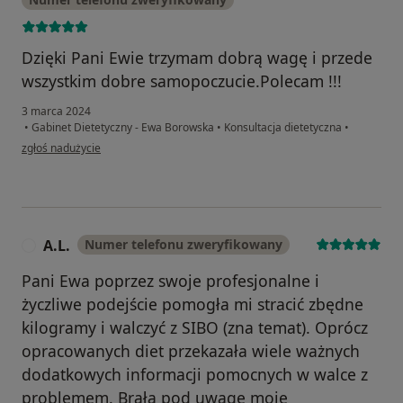
Dzięki Pani Ewie trzymam dobrą wagę i przede
wszystkim dobre samopoczucie.Polecam !!!
3 marca 2024
•
Gabinet Dietetyczny - Ewa Borowska
•
Konsultacja dietetyczna
•
w opinii użytkownika Zdzisława Cichosz
zgłoś nadużycie
A.L.
Numer telefonu zweryfikowany
A
Pani Ewa poprzez swoje profesjonalne i
życzliwe podejście pomogła mi stracić zbędne
kilogramy i walczyć z SIBO (zna temat). Oprócz
opracowanych diet przekazała wiele ważnych
dodatkowych informacji pomocnych w walce z
problemem. Brała pod uwagę moje