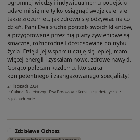
ogromnej wiedzy i indywidualnemu podejściu
udało mi się nie tylko osiągnąć swoje cele, ale
także zrozumieć, jak zdrowo się odżywiać na co
dzień. Pani Ewa słucha potrzeb swoich klientów,
a przygotowane przez nią plany żywieniowe są
smaczne, różnorodne i dostosowane do trybu
życia. Dzięki jej wsparciu czuję się lepiej, mam
więcej energii i zyskałam nowe, zdrowe nawyki.
Gorąco polecam każdemu, kto szuka
kompetentnego i zaangażowanego specjalisty!
21 listopada 2024
•
Gabinet Dietetyczny - Ewa Borowska
•
Konsultacja dietetyczna
•
w opinii użytkownika Magdalena
zgłoś nadużycie
Zdzisława Cichosz
Z
Numer telefonu zweryfikowany