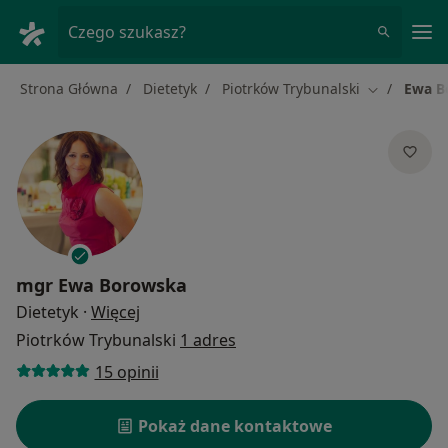
Me
Czego szukasz?
Strona Główna
Dietetyk
Piotrków Trybunalski
Ewa B
Zmień mias
mgr
Ewa Borowska
O specjalizacjach
Dietetyk
·
Więcej
Piotrków Trybunalski
1 adres
15 opinii
Pokaż dane kontaktowe