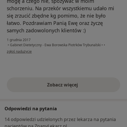
mogę a czego nie, spożywać w moim
schorzeniu. Na przekór wszystkiemu udało mi
się zrzucić zbędne kg pomimo, że nie było
łatwo. Pozdrawiam Panią Ewę oraz życzę
samych zadowolonych klientów :)
1 grudnia 2017
•
Gabinet Dietetyczny - Ewa Borowska Piotrków Trybunalski
•
•
w opinii użytkownika Konto zostało usunięte
zgłoś nadużycie
Zobacz więcej
opinie powyżej
Odpowiedzi na pytania
14 odpowiedzi udzielonych przez lekarza na pytania
pacjentów na ZnanyLekarz.pl