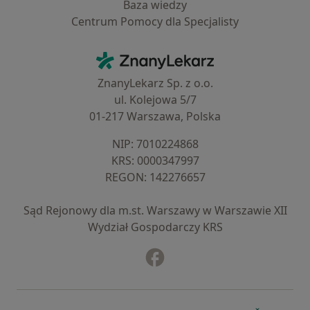
Baza wiedzy
Centrum Pomocy dla Specjalisty
Kontakt
ZnanyLekarz - Strona główna
ZnanyLekarz Sp. z o.o.
ul. Kolejowa 5/7
01-217 Warszawa, Polska
NIP: ⁠7010224868
KRS: ⁠0000347997
REGON: ⁠142276657
Sąd Rejonowy dla m.st. Warszawy w Warszawie XII
Wydział Gospodarczy KRS
Facebook
otwiera się w nowej karcie