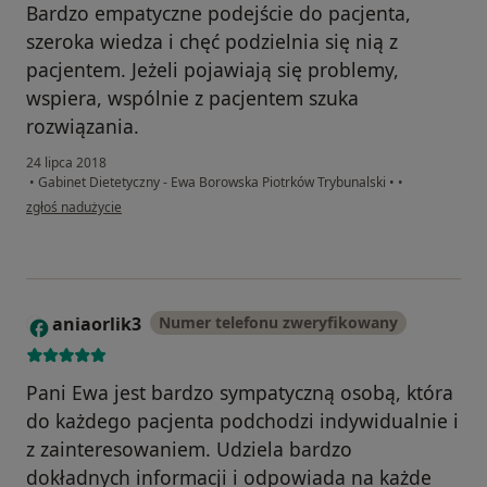
Bardzo empatyczne podejście do pacjenta,
szeroka wiedza i chęć podzielnia się nią z
pacjentem. Jeżeli pojawiają się problemy,
wspiera, wspólnie z pacjentem szuka
rozwiązania.
24 lipca 2018
•
Gabinet Dietetyczny - Ewa Borowska Piotrków Trybunalski
•
•
w opinii użytkownika Marta
zgłoś nadużycie
aniaorlik3
Numer telefonu zweryfikowany
A
Pani Ewa jest bardzo sympatyczną osobą, która
do każdego pacjenta podchodzi indywidualnie i
z zainteresowaniem. Udziela bardzo
dokładnych informacji i odpowiada na każde