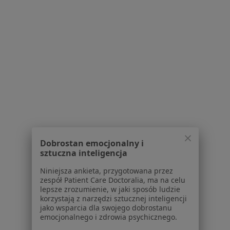
Serwis
Regulamin
Polityka prywatności pacjentów
Polityka prywatności profesjonalistów
Polityka prywatności dla profesjonalistów, których
dane pozyskaliśmy samodzielnie
Polityka cookies
Jak działają wyniki wyszukiwania
Dobrostan emocjonalny i
sztuczna inteligencja
Dostępność
O nas
Niniejsza ankieta, przygotowana przez
Praca
zespół Patient Care Doctoralia, ma na celu
Rekrutujemy!
lepsze zrozumienie, w jaki sposób ludzie
Partnerzy
korzystają z narzędzi sztucznej inteligencji
Centrum prasowe
jako wsparcia dla swojego dobrostanu
Kontakt
emocjonalnego i zdrowia psychicznego.