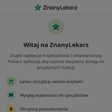
Me
Choroby Przewodu Pokarmowego • Piotrków Trybunalski, łódzkie
Filtry
• 1
Mapa
Choroby przewodu pokarmowego specjaliści
Witaj na ZnanyLekarz
w Piotrkowie Trybunalskim
Jak działają wyniki wyszukiwania
Znajdź najlepszych specjalistów i umawiaj wizyty.
Pobierz aplikację, aby uzyskać bezpłatny dostęp do
przydatnych funkcji:
Jakiego specjalisty szukasz?
Dietetyk
Proktolog
Psycholog
Chirur
Łatwo zarządzaj swoimi wizytami
Wysyłaj wiadomości do specjalistów
Otrzymuj powiadomienia