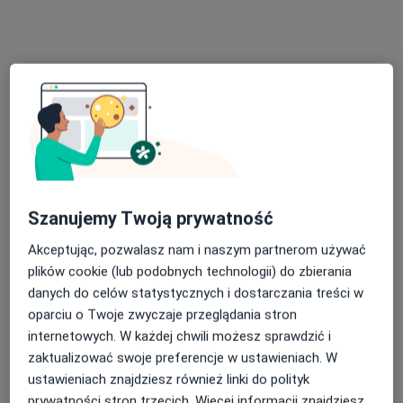
mgr Łukasz Piskrzyński
·
Więcej
Dietetyk, Psycholog
201 opinii
Szanujemy Twoją prywatność
Słowackiego 67, Piotrków Trybunalski
•
Mapa
Centrum Leczenia Dietetycznego
Akceptując, pozwalasz nam i naszym partnerom używać
Konsultacja dietetyczna (pierwsza wizyta)
179 zł
plików cookie (lub podobnych technologii) do zbierania
danych do celów statystycznych i dostarczania treści w
Specjalista nie oferuje umawiania online pod tym adresem.
oparciu o Twoje zwyczaje przeglądania stron
Poproś o wizytę
internetowych. W każdej chwili możesz sprawdzić i
zaktualizować swoje preferencje w ustawieniach. W
ustawieniach znajdziesz również linki do polityk
prywatności stron trzecich. Więcej informacji znajdziesz