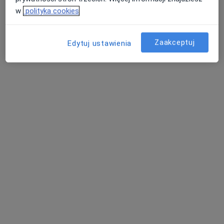
w
polityka cookies
Zaakceptuj
Edytuj ustawienia
mgr Agnieszka Tokarczyk
·
Więcej
Dietetyk
33 opinie
Adres 1
Adres 2
Online
Łódzka 21, Piotrków Trybunalski
•
Mapa
NZOZ "Twoje Zdrowie"
Konsultacja dietetyczna (pierwsza wizyta)
150 zł
Specjalista nie oferuje umawiania online pod tym adresem.
Poproś o wizytę