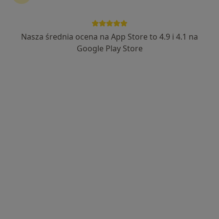
Nasza średnia ocena na App Store to 4.9 i 4.1 na
mgr Anna Łągiewska
Google Play Store
·
Więcej
Dietetyk
74 opinie
Adres
Online
ul.Kostromska 62 a lok.1, Piotrków Trybunalski
•
Mapa
DietOn Poradnia Dietetyczna
Konsultacja dietetyczna
200 zł
Specjalista nie oferuje umawiania online pod tym adresem.
Poproś o wizytę