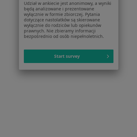
Udział w ankiecie jest anonimowy, a wyniki
Dla pacjentów
będą analizowane i prezentowane
wyłącznie w formie zbiorczej. Pytania
Lekarze
dotyczące nastolatków są skierowane
Placówki medyczne
wyłącznie do rodziców lub opiekunów
Pytania i odpowiedzi
prawnych. Nie zbieramy informacji
bezpośrednio od osób niepełnoletnich.
Usługi i zabiegi
Choroby
Pomoc
Start survey
Aplikacje mobilne
Blog dla pacjentów
Dla profesjonalistów
Cennik
Dla lekarzy
Dla placówek medycznych
Noa Notes
nowość
Baza wiedzy
Centrum Pomocy dla Specjalisty