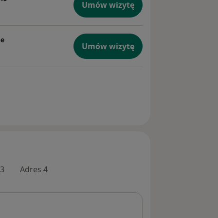
Umów wizytę
ne
Umów wizytę
 3
Adres 4