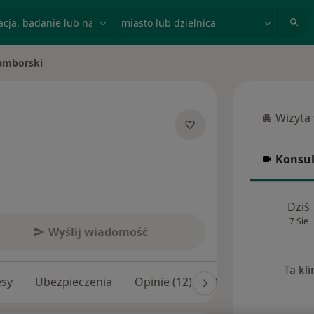
acja, badanie lub nazwisko
miasto lub dzielnica
amborski
Wizyta
Wizyta w
jalizacjach
Konsul
Konsulta
Dziś
7 Sie
Wyślij wiadomość
Ta kl
esy
Ubezpieczenia
Opinie (12)
Odpowiedzi na pyta