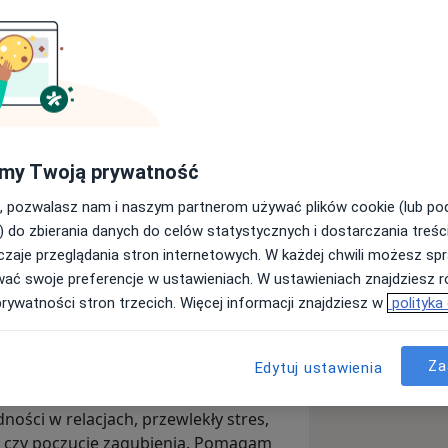
steś w trudnym momencie swojego życia
yczliwej rozmowy — zapraszam. Czasem
musisz robić go w pojedynkę.
 i online. Doświadczenie pracy w
my Twoją prywatność
być szeroką praktykę diagnostyczną
rzenia na trudności, z którymi
, pozwalasz nam i naszym partnerom używać plików cookie (lub p
uję indywidualnie, z pełnym
) do zbierania danych do celów statystycznych i dostarczania treśc
wa.
zaje przeglądania stron internetowych. W każdej chwili możesz spr
wać swoje preferencje w ustawieniach. W ustawieniach znajdziesz ró
bezpieczną atmosferę. Wierzę, że
prywatności stron trzecich. Więcej informacji znajdziesz w
polityka
ej zmiany. Wspólnie przyglądamy się
mów, porządkujemy emocje i
a sobie. Każdą osobę traktuję
Za
Edytuj ustawienia
ej potrzeb i sytuacji życiowej.
ości w relacjach, przewlekły stres,
j czy poczucie zagubienia. Pomagam