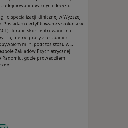
w podejmowaniu ważnych decyzji.
i o specjalizacji klinicznej w Wyższej
e. Posiadam certyfikowane szkolenia w
(ACT), Terapii Skoncentrowanej na
wania, metod pracy z osobami z
dobywałem m.in. podczas stażu w
spole Zakładów Psychiatrycznej
w Radomiu, gdzie prowadziłem
czne.
ści