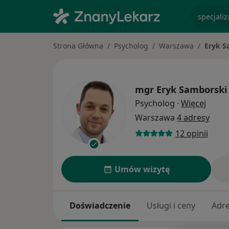
specjaliz
Strona Główna
Psycholog
Warszawa
Eryk S
mgr
Eryk Samborski
O spec
Psycholog
·
Więcej
Warszawa
4 adresy
12 opinii
Umów wizytę
Doświadczenie
Usługi i ceny
Adr