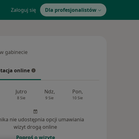
Zaloguj się
Dla profesjonalistów
 w gabinecie
 gabinecie
tacja online
cja online
Jutro
Ndz,
Pon,
Wt,
Śr,
8 Sie
9 Sie
10 Sie
11 Sie
12 Si
inika nie udostępnia opcji umawiania
nia (4)
wizyt drogą online
Poproś o wizytę