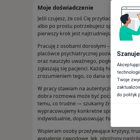
Moje doświadczenie
Jeśli czujesz, że coś Cię przytłacza, że je
albo po prostu potrzebujesz spokojnej, ż
pierwszy krok jest najtrudniejszy, ale nie 
Pracuję z osobami dorosłymi – stacjonarnie
Szanuje
placówce psychiatrycznej pozwoliło mi zdo
oraz nauczyło uważnego, pogłębionego spoj
Akceptując
zgłaszają się pacjenci. Każdą historię trakt
technologii
zrozumieniem tego, co dana osoba przeży
Twoje zwyc
zaktualizo
W pracy stawiam na autentyczny kontakt i 
do polityk 
dobra rozmowa może być początkiem realn
temu, co trudne — szukamy źródeł proble
wypracowujemy konkretne sposoby radzeni
indywidualnie, dopasowując formę pracy do j
Wspieram osoby przeżywające kryzysy, trudn
wypalenie zawodowe, lęk, obniżony nastró