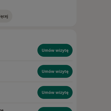
ęcej
doświadczeniu
Umów wizytę
Umów wizytę
Umów wizytę
ne