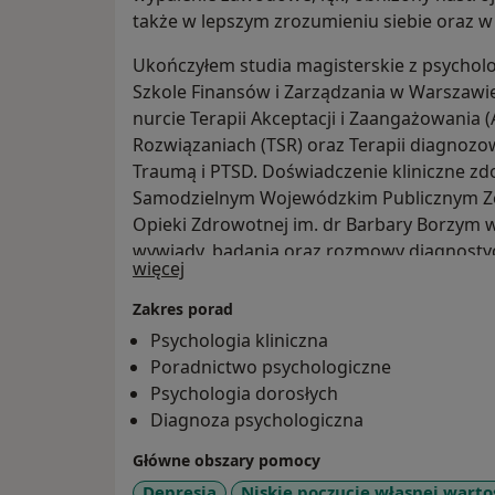
także w lepszym zrozumieniu siebie oraz 
Ukończyłem studia magisterskie z psychologi
Szkole Finansów i Zarządzania w Warszawi
nurcie Terapii Akceptacji i Zaangażowania 
Rozwiązaniach (TSR) oraz Terapii diagnozo
Traumą i PTSD. Doświadczenie kliniczne z
Samodzielnym Wojewódzkim Publicznym Ze
Opieki Zdrowotnej im. dr Barbary Borzym 
wywiady, badania oraz rozmowy diagnosty
O mnie
więcej
Zakres porad
Psychologia kliniczna
Poradnictwo psychologiczne
Psychologia dorosłych
Diagnoza psychologiczna
Główne obszary pomocy
Depresja
Niskie poczucie własnej warto