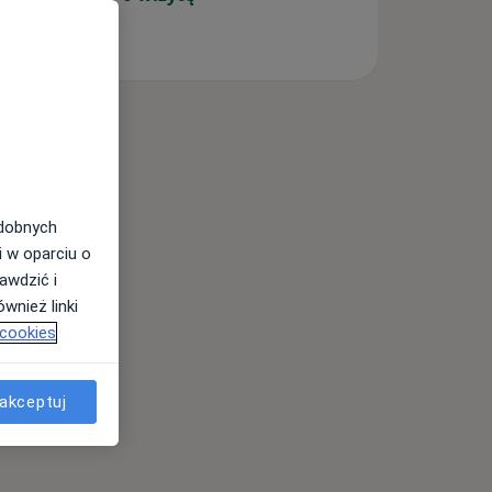
odobnych
i w oparciu o
awdzić i
wnież linki
 cookies
akceptuj