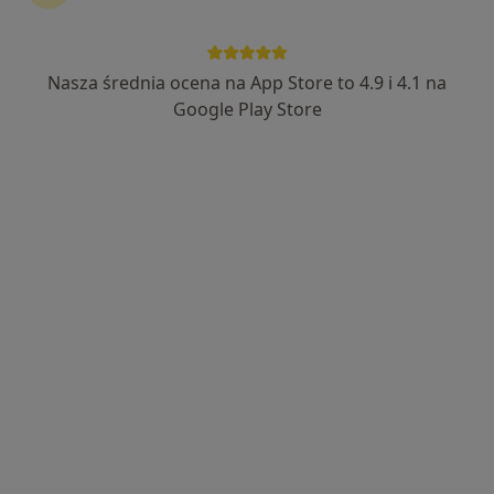
202 opinie
Małobądzka 143, Będzin
•
Mapa
Nasza średnia ocena na App Store to 4.9 i 4.1 na
LEXMEDICA Centrum Medyczne
Google Play Store
Akceptuje PZU Zdrowie
Konsultacja endokrynologiczna
200 zł
Specjalista nie oferuje umawiania online pod tym adresem.
Poproś o wizytę