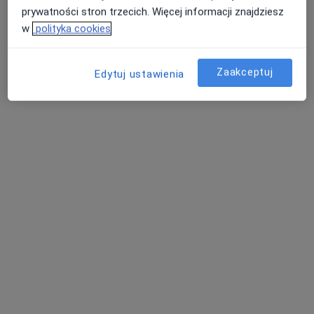
prywatności stron trzecich. Więcej informacji znajdziesz
w
polityka cookies
Zaakceptuj
Edytuj ustawienia
LEXMEDICA Centrum Medyczne
·
Więcej
Endokrynologia, Ginekologia, Chirurgia
1453 opinie
Małobądzka 143, Będzin
•
Mapa
Konsultacja endokrynologiczna
200 zł
Pokaż więcej usług
lek. Aneta Kilian-Kita
dr n. med. Tomasz
endokrynolog
Majewski
internista
Brak dostępnych specjalistów z wolnymi terminami w tym centrum medycznym.