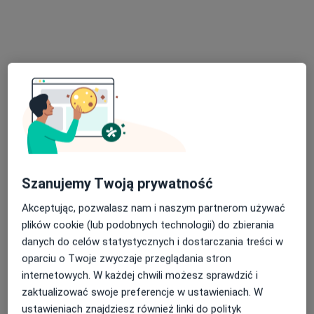
Bezpieczne płatności
INTER-MED BĘDZIN
·
Więcej
Endokrynologia, Interna, Chirurgia
2304 opinie
Ignacego Krasickiego 14, Będzin
•
Mapa
Konsultacja endokrynologiczna
250 zł
dr n. med. Anna
Kozler-Borowska
Szanujemy Twoją prywatność
endokrynolog
Akceptując, pozwalasz nam i naszym partnerom używać
Brak dostępnych specjalistów z wolnymi terminami w tym centrum medycznym.
plików cookie (lub podobnych technologii) do zbierania
danych do celów statystycznych i dostarczania treści w
Pokaż profil
oparciu o Twoje zwyczaje przeglądania stron
internetowych. W każdej chwili możesz sprawdzić i
zaktualizować swoje preferencje w ustawieniach. W
ustawieniach znajdziesz również linki do polityk