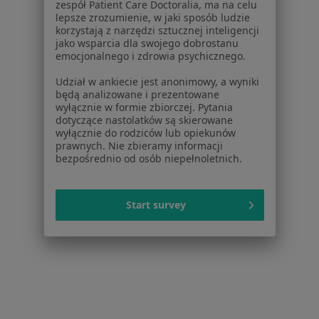
O nas
zespół Patient Care Doctoralia, ma na celu
Praca
lepsze zrozumienie, w jaki sposób ludzie
Rekrutujemy!
korzystają z narzędzi sztucznej inteligencji
Partnerzy
jako wsparcia dla swojego dobrostanu
Centrum prasowe
emocjonalnego i zdrowia psychicznego.
Kontakt
Udział w ankiecie jest anonimowy, a wyniki
będą analizowane i prezentowane
Dla pacjentów
wyłącznie w formie zbiorczej. Pytania
dotyczące nastolatków są skierowane
Lekarze
wyłącznie do rodziców lub opiekunów
Placówki medyczne
prawnych. Nie zbieramy informacji
Pytania i odpowiedzi
bezpośrednio od osób niepełnoletnich.
Usługi i zabiegi
Choroby
Start survey
Pomoc
Aplikacje mobilne
Blog dla pacjentów
Dla profesjonalistów
Cennik
Dla lekarzy