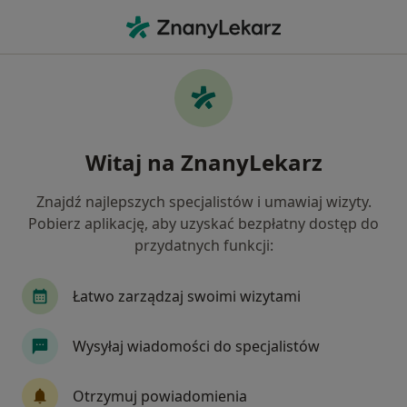
Me
Endokrynolog • Dąbrowa Górnicza, śląskie
Filtry
Ubezpieczenie:
PZU Zdrowie
20 polecanych endokrynologów w Dąbrowie
Witaj na ZnanyLekarz
Górniczej z PZU Zdrowie
Jak działają wyniki wyszukiwania
Znajdź najlepszych specjalistów i umawiaj wizyty.
Pobierz aplikację, aby uzyskać bezpłatny dostęp do
przydatnych funkcji:
Łatwo zarządzaj swoimi wizytami
Wysyłaj wiadomości do specjalistów
dr n. med. Tomasz Majewski
Otrzymuj powiadomienia
·
Więcej
Endokrynolog, Internista