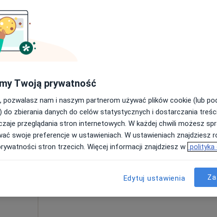
Poproś o wizytę
a
•
Mapa
my Twoją prywatność
200 zł
, pozwalasz nam i naszym partnerom używać plików cookie (lub p
) do zbierania danych do celów statystycznych i dostarczania treśc
zaje przeglądania stron internetowych. W każdej chwili możesz spr
Dziś
Jutro
Pon,
Wt,
wać swoje preferencje w ustawieniach. W ustawieniach znajdziesz ró
8 Sie
9 Sie
10 Sie
11 Sie
czak
prywatności stron trzecich. Więcej informacji znajdziesz w
polityka
Umawianie online nie jest dostępne
Za
Edytuj ustawienia
Poproś o wizytę