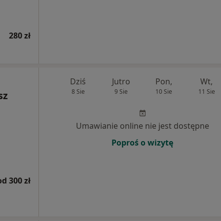
280 zł
Dziś
Jutro
Pon,
Wt,
8 Sie
9 Sie
10 Sie
11 Sie
sz
Umawianie online nie jest dostępne
Poproś o wizytę
od 300 zł