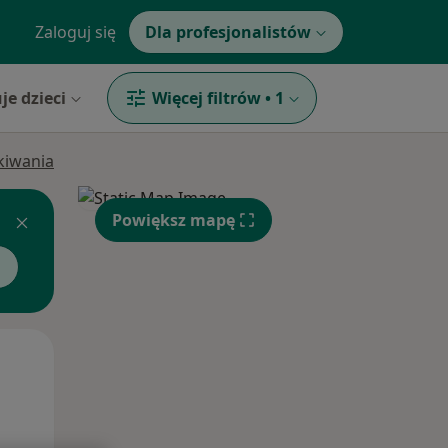
Zaloguj się
Dla profesjonalistów
je dzieci
Więcej filtrów
•
1
ukiwania
Powiększ mapę
Śr,
Czw,
Pt,
12 Sie
13 Sie
14 Sie