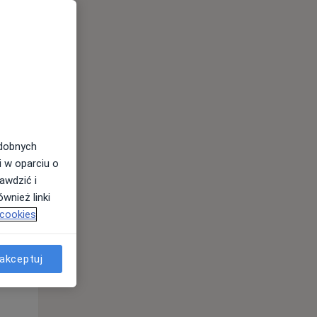
odobnych
i w oparciu o
awdzić i
Śr,
Czw,
Pt,
wnież linki
12 Sie
13 Sie
14 Sie
 cookies
akceptuj