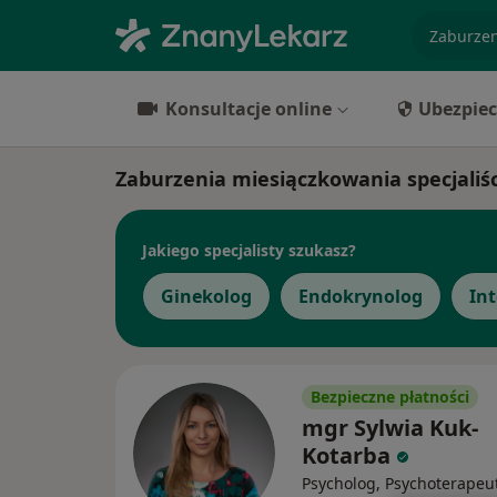
specjaliz
Konsultacje online
Ubezpiec
Zaburzenia miesiączkowania specjaliś
Jakiego specjalisty szukasz?
Ginekolog
Endokrynolog
Int
Bezpieczne płatności
mgr Sylwia Kuk-
Kotarba
Psycholog, Psychoterapeu