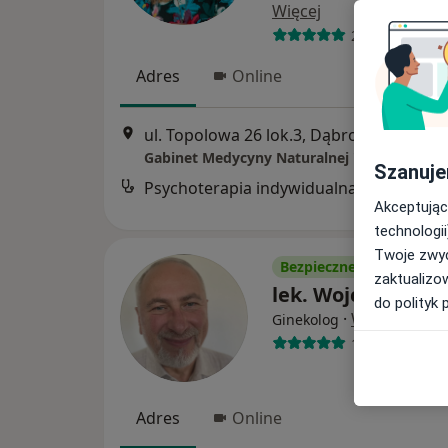
Więcej
23 opinie
Adres
Online
ul. Topolowa 26 lok.3, Dąbrowa Górnicz
Gabinet Medycyny Naturalnej "Ba Mai"
Szanuje
Psychoterapia indywidualna
Akceptując
technologii
Twoje zwyc
Bezpieczne płatności
zaktualizo
lek. Wojciech Dor
do polityk 
·
Więcej
Ginekolog
121 opinii
Adres
Online