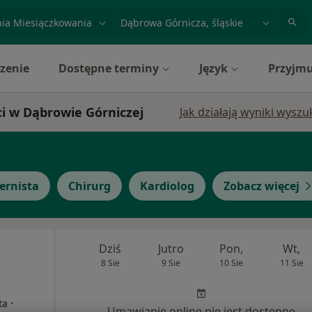
acja, badanie lub nazwisko
miasto lub dzielnica
zenie
Dostępne terminy
Język
Przyjmu
ci w Dąbrowie Górniczej
Jak działają wyniki wysz
ernista
Chirurg
Kardiolog
Zobacz więcej
Dziś
Jutro
Pon,
Wt,
8 Sie
9 Sie
10 Sie
11 Sie
·
ta
Umawianie online nie jest dostępne