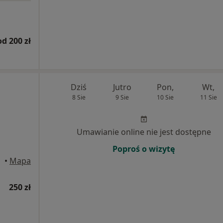
od 200 zł
Dziś
Jutro
Pon,
Wt,
8 Sie
9 Sie
10 Sie
11 Sie
Umawianie online nie jest dostępne
Poproś o wizytę
•
Mapa
250 zł