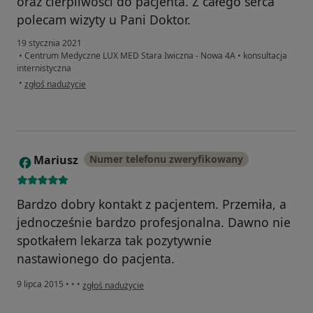
oraz cierpliwości do pacjenta. Z całego serca
polecam wizyty u Pani Doktor.
19 stycznia 2021
•
Centrum Medyczne LUX MED Stara Iwiczna - Nowa 4A
•
konsultacja
internistyczna
w opinii użytkownika Małgorzata
•
zgłoś nadużycie
Mariusz
Numer telefonu zweryfikowany
M
Bardzo dobry kontakt z pacjentem. Przemiła, a
jednocześnie bardzo profesjonalna. Dawno nie
spotkałem lekarza tak pozytywnie
nastawionego do pacjenta.
w opinii użytkownika Mariusz
9 lipca 2015
•
•
•
zgłoś nadużycie