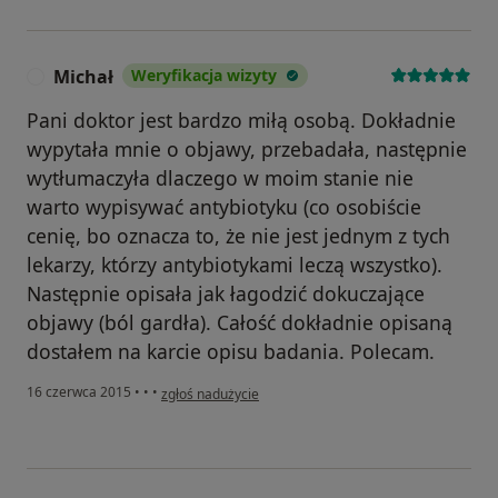
Michał
Weryfikacja wizyty
M
Pani doktor jest bardzo miłą osobą. Dokładnie
wypytała mnie o objawy, przebadała, następnie
wytłumaczyła dlaczego w moim stanie nie
warto wypisywać antybiotyku (co osobiście
cenię, bo oznacza to, że nie jest jednym z tych
lekarzy, którzy antybiotykami leczą wszystko).
Następnie opisała jak łagodzić dokuczające
objawy (ból gardła). Całość dokładnie opisaną
dostałem na karcie opisu badania. Polecam.
w opinii użytkownika Michał
16 czerwca 2015
•
•
•
zgłoś nadużycie