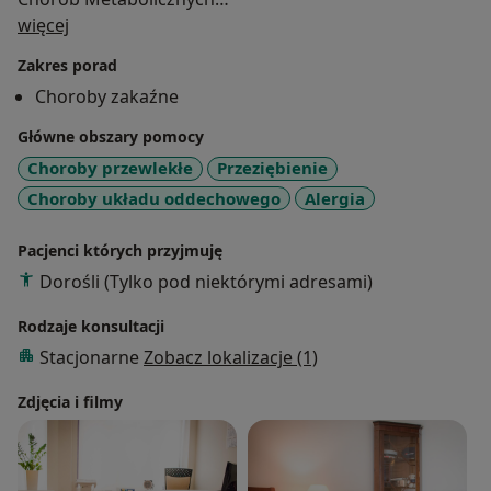
O mnie
• Szpital Specjalistyczny Św. Wojciecha Adalberta w
więcej
Gdańsku
Zakres porad
Choroby zakaźne
Specjalizacja:
• Specjalista chorób wewnętrznych
Główne obszary pomocy
Choroby przewlekłe
Przeziębienie
Wiek pacjentów:
Choroby układu oddechowego
Alergia
• od 18 roku życia
Pacjenci których przyjmuję
Dorośli (Tylko pod niektórymi adresami)
Rodzaje konsultacji
Stacjonarne
Zobacz lokalizacje (1)
Zdjęcia i filmy