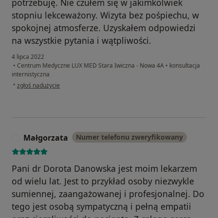
potrzebuję. Nie czułem się w jakimkolwiek
stopniu lekceważony. Wizyta bez pośpiechu, w
spokojnej atmosferze. Uzyskałem odpowiedzi
na wszystkie pytania i wątpliwości.
4 lipca 2022
•
Centrum Medyczne LUX MED Stara Iwiczna - Nowa 4A
•
konsultacja
internistyczna
w opinii użytkownika Tomasz G.
•
zgłoś nadużycie
Małgorzata
Numer telefonu zweryfikowany
M
Pani dr Dorota Danowska jest moim lekarzem
od wielu lat. Jest to przykład osoby niezwykle
sumiennej, zaangażowanej i profesjonalnej. Do
tego jest osobą sympatyczną i pełną empatii