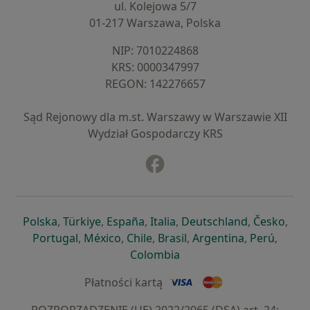
ul. Kolejowa 5/7
01-217 Warszawa, Polska
NIP: ⁠7010224868
KRS: ⁠0000347997
REGON: ⁠142276657
Sąd Rejonowy dla m.st. Warszawy w Warszawie XII
Wydział Gospodarczy KRS
Facebook
otwiera się w nowej karcie
otwiera się w nowej karcie
otwiera się w nowej karcie
otwiera się w nowej karcie
otwiera się w nowej karci
otwiera się
otwi
Polska
,
Türkiye
,
España
,
Italia
,
Deutschland
,
Česko
,
otwiera się w nowej karcie
otwiera się w nowej karcie
otwiera się w nowej karcie
otwiera się w nowej kar
otwiera się 
otwier
Portugal
,
México
,
Chile
,
Brasil
,
Argentina
,
Perú
,
otwiera się w nowej karc
Colombia
Płatności kartą