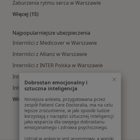
Zaburzenia rytmu serca w Warszawie
Więcej (15)
Więcej w kategorii: Najczęście leczone chorob
Najpopularniejsze ubezpieczenia
Interniści z Medicover w Warszawie
Interniści z Allianz w Warszawie
Interniści z INTER Polska w Warszawie
Interniści z Signal Iduna w Warszawie
Dobrostan emocjonalny i
Interniści z Compensa w Warszawie
sztuczna inteligencja
Więcej (15)
Niniejsza ankieta, przygotowana przez
zespół Patient Care Doctoralia, ma na celu
Więcej w kategorii: Najpopularniejsze ubezpi
lepsze zrozumienie, w jaki sposób ludzie
korzystają z narzędzi sztucznej inteligencji
jako wsparcia dla swojego dobrostanu
emocjonalnego i zdrowia psychicznego.
Udział w ankiecie jest anonimowy, a wyniki