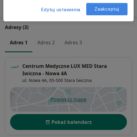
W jaki sposób ustalane są ceny?
Zaakceptuj
Edytuj ustawienia
Adresy (3)
Adres 1
Adres 2
Adres 3
Centrum Medyczne LUX MED Stara
Iwiczna - Nowa 4A
ul. Nowa 4A,
05-500
Stara Iwiczna
Powiększ mapę
otwiera się w nowej karcie
Dostępność
Pokaż kalendarz