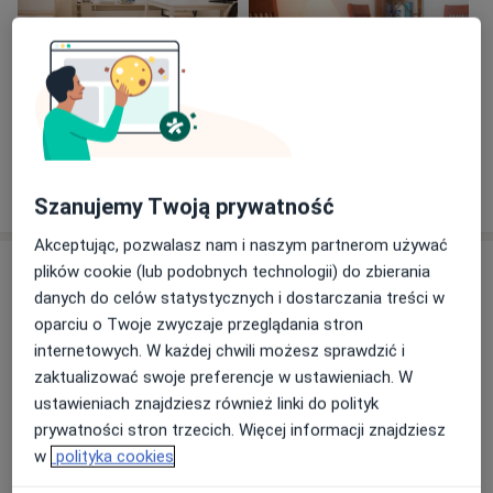
Zobacz galerię (5)
Pokaż więcej
o doświadczeniu
Szanujemy Twoją prywatność
Akceptując, pozwalasz nam i naszym partnerom używać
Usługi i ceny
plików cookie (lub podobnych technologii) do zbierania
danych do celów statystycznych i dostarczania treści w
Konsultacja internistyczna
oparciu o Twoje zwyczaje przeglądania stron
Od 125 zł
Szczegóły
internetowych. W każdej chwili możesz sprawdzić i
zaktualizować swoje preferencje w ustawieniach. W
Konsultacja telefoniczna - Internista
ustawieniach znajdziesz również linki do polityk
Od 169 zł
Szczegóły
prywatności stron trzecich. Więcej informacji znajdziesz
w
polityka cookies