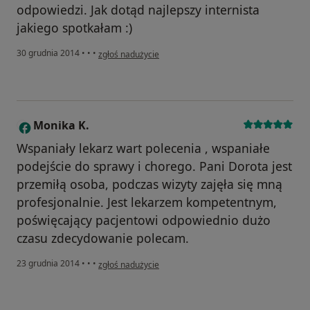
odpowiedzi. Jak dotąd najlepszy internista
jakiego spotkałam :)
w opinii użytkownika Aneta
30 grudnia 2014
•
•
•
zgłoś nadużycie
Monika K.
M
Wspaniały lekarz wart polecenia , wspaniałe
podejście do sprawy i chorego. Pani Dorota jest
przemiłą osoba, podczas wizyty zajęła się mną
profesjonalnie. Jest lekarzem kompetentnym,
poświęcający pacjentowi odpowiednio dużo
czasu zdecydowanie polecam.
w opinii użytkownika Monika K.
23 grudnia 2014
•
•
•
zgłoś nadużycie