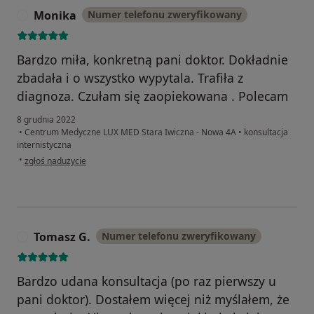
Monika
Numer telefonu zweryfikowany
M
Bardzo miła, konkretną pani doktor. Dokładnie
zbadała i o wszystko wypytala. Trafiła z
diagnoza. Czułam się zaopiekowana . Polecam
8 grudnia 2022
•
Centrum Medyczne LUX MED Stara Iwiczna - Nowa 4A
•
konsultacja
internistyczna
w opinii użytkownika Monika
•
zgłoś nadużycie
Tomasz G.
Numer telefonu zweryfikowany
T
Bardzo udana konsultacja (po raz pierwszy u
pani doktor). Dostałem więcej niż myślałem, że