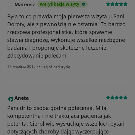
Mateusz
Weryfikacja wizyty
M
Była to co prawda moja pierwsza wizyta u Pani
Doroty, ale z pewnością nie ostatnia. To bardzo
rzeczowa profesjonalistka, która sprawnie
stawia diagnozę, wykonuje wszelkie niezbędne
badania i proponuje skuteczne leczenie.
Zdecydowanie polecam.
w opinii użytkownika Mateusz
17 kwietnia 2015
•
•
•
zgłoś nadużycie
Aneta
A
Pani dr to osoba godna polecenia. Miła,
kompetentna i nie traktująca pacjenta jak
petenta. Cierpliwie wysłuchuje wszelkich pytań
dotyczących choroby dając wyczerpujące