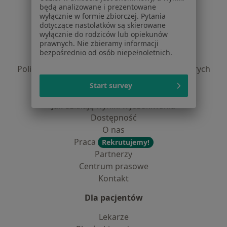
będą analizowane i prezentowane
Serwis
wyłącznie w formie zbiorczej. Pytania
dotyczące nastolatków są skierowane
Regulamin
wyłącznie do rodziców lub opiekunów
prawnych. Nie zbieramy informacji
Polityka prywatności pacjentów
bezpośrednio od osób niepełnoletnich.
Polityka prywatności profesjonalistów
Polityka prywatności dla profesjonalistów, których
dane pozyskaliśmy samodzielnie
Start survey
Polityka cookies
Jak działają wyniki wyszukiwania
Dostępność
O nas
Praca
Rekrutujemy!
Partnerzy
Centrum prasowe
Kontakt
Dla pacjentów
Lekarze