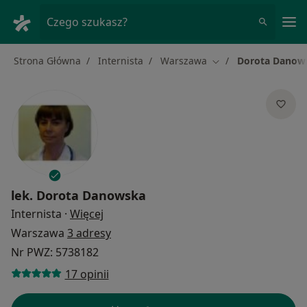
Me
Czego szukasz?
Strona Główna
Internista
Warszawa
Dorota Danow
Zmień miasto
lek.
Dorota Danowska
O specjalizacjach
Internista
·
Więcej
Warszawa
3 adresy
Nr PWZ: 5738182
17 opinii