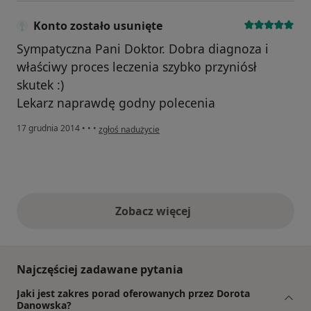
Konto zostało usunięte
Sympatyczna Pani Doktor. Dobra diagnoza i
właściwy proces leczenia szybko przyniósł
skutek :)
Lekarz naprawdę godny polecenia
w opinii użytkownika Konto zostało usunięte
17 grudnia 2014
•
•
•
zgłoś nadużycie
Zobacz więcej
opinie powyżej
Najczęściej zadawane pytania
Jaki jest zakres porad oferowanych przez Dorota
Danowska?