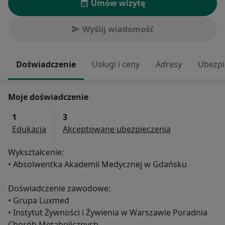
Umów wizytę
Wyślij wiadomość
Doświadczenie
Usługi i ceny
Adresy
Ubezpi
Moje doświadczenie
1
3
Edukacja
Akceptowane ubezpieczenia
Wykształcenie:
• Absolwentka Akademii Medycznej w Gdańsku
Doświadczenie zawodowe:
• Grupa Luxmed
• Instytut Żywności i Żywienia w Warszawie Poradnia
Chorób Metabolicznych