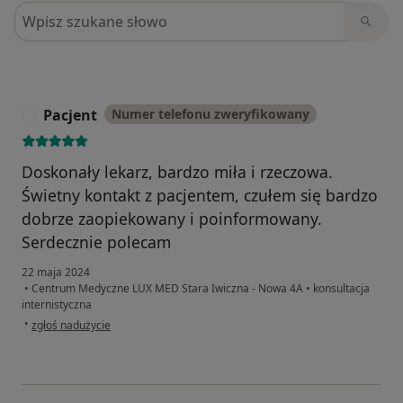
Szukaj w opiniach
Pacjent
Numer telefonu zweryfikowany
P
Doskonały lekarz, bardzo miła i rzeczowa.
Świetny kontakt z pacjentem, czułem się bardzo
dobrze zaopiekowany i poinformowany.
Serdecznie polecam
22 maja 2024
•
Centrum Medyczne LUX MED Stara Iwiczna - Nowa 4A
•
konsultacja
internistyczna
w opinii użytkownika Pacjent
•
zgłoś nadużycie