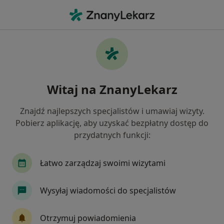
Me
Dietetyk • Kraków, małopolskie
Filtry
Ubezpieczenie:
Świat Zdrowia
20 polecanych dietetyków w Krakowie z
Witaj na ZnanyLekarz
Świat Zdrowia
Jak działają wyniki wyszukiwania
Znajdź najlepszych specjalistów i umawiaj wizyty.
Pobierz aplikację, aby uzyskać bezpłatny dostęp do
przydatnych funkcji:
Łatwo zarządzaj swoimi wizytami
Wysyłaj wiadomości do specjalistów
Bezpieczne płatności
Otrzymuj powiadomienia