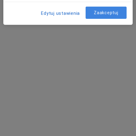
Bezpieczne płatności
Zaakceptuj
Edytuj ustawienia
Centrum Medyczne UNIMED
·
Więcej
Dietetyka, Endokrynologia, Pulmonologia
6870 opinii
Adres 1
Adres 2
Adres 3
Adres 4
Kordylewskiego 1, Kraków
•
Mapa
Konsultacja dietetyczna
200 zł
inż. Angelika
Skowrońska
dietetyk
Brak dostępnych specjalistów z wolnymi terminami w tym centrum medycznym.
Pokaż profil