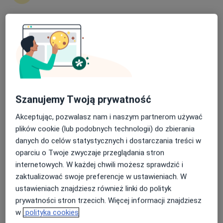
inż. Angelika Skowrońska
·
Więcej
Dietetyk
2 opinie
Nasza średnia ocena na App Store to 4.9 i 4.1 na
Kordylewskiego 1, Kraków
•
Mapa
Google Play Store
Centrum Medyczne UNIMED
Akceptuje Świat Zdrowia
Konsultacja dietetyczna
200 zł
Szanujemy Twoją prywatność
Specjalista nie oferuje umawiania online pod tym adresem.
Akceptując, pozwalasz nam i naszym partnerom używać
Poproś o wizytę
plików cookie (lub podobnych technologii) do zbierania
danych do celów statystycznych i dostarczania treści w
oparciu o Twoje zwyczaje przeglądania stron
internetowych. W każdej chwili możesz sprawdzić i
zaktualizować swoje preferencje w ustawieniach. W
ustawieniach znajdziesz również linki do polityk
prywatności stron trzecich. Więcej informacji znajdziesz
w
polityka cookies