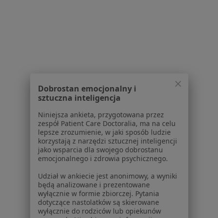
Choroby
Pomoc
Aplikacje mobilne
Blog dla pacjentów
Dla profesjonalistów
Cennik
Dla lekarzy
Dobrostan emocjonalny i
sztuczna inteligencja
Dla placówek medycznych
Noa Notes
nowość
Niniejsza ankieta, przygotowana przez
Baza wiedzy
zespół Patient Care Doctoralia, ma na celu
lepsze zrozumienie, w jaki sposób ludzie
Centrum Pomocy dla Specjalisty
korzystają z narzędzi sztucznej inteligencji
jako wsparcia dla swojego dobrostanu
Kontakt
emocjonalnego i zdrowia psychicznego.
ZnanyLekarz - Strona główna
Udział w ankiecie jest anonimowy, a wyniki
ZnanyLekarz Sp. z o.o.
będą analizowane i prezentowane
ul. Kolejowa 5/7
wyłącznie w formie zbiorczej. Pytania
01-217 Warszawa, Polska
dotyczące nastolatków są skierowane
wyłącznie do rodziców lub opiekunów