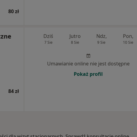
80 zł
czne
Dziś
Jutro
Ndz,
Pon,
7 Sie
8 Sie
9 Sie
10 Sie
Umawianie online nie jest dostępne
Pokaż profil
84 zł
ości dla wizyt stacjonarnych. Sprawdź konsultacje online.