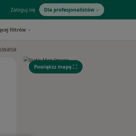
Zaloguj się
Dla profesjonalistów
ęcej filtrów
ukiwania
Wt,
Śr,
Czw,
Powiększ mapę
11 Sie
12 Sie
13 Sie