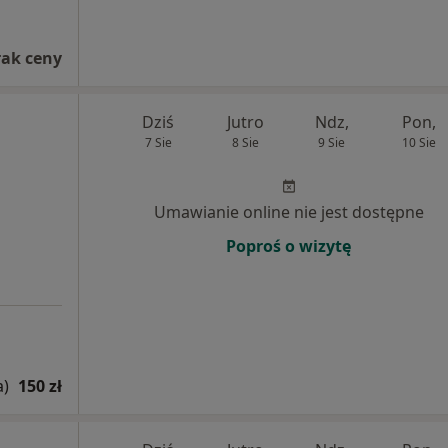
rak ceny
Dziś
Jutro
Ndz,
Pon,
7 Sie
8 Sie
9 Sie
10 Sie
Umawianie online nie jest dostępne
Poproś o wizytę
a)
150 zł