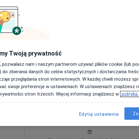
niec
Dziś
Jutro
Ndz,
Pon,
7 Sie
8 Sie
9 Sie
10 Sie
Brak kalendarza w Twojej lokalizacji.
my Twoją prywatność
Pokaż adresy z kalendarzem
, pozwalasz nam i naszym partnerom używać plików cookie (lub p
) do zbierania danych do celów statystycznych i dostarczania treśc
WSPIERAJ HORMONY Specjalistyczna dietetyka kliniczna i hormonalna
zaje przeglądania stron internetowych. W każdej chwili możesz spr
150 zł
wać swoje preferencje w ustawieniach. W ustawieniach znajdziesz ró
prywatności stron trzecich. Więcej informacji znajdziesz w
polityka
ut
Dziś
Jutro
Ndz,
Pon,
Za
Edytuj ustawienia
7 Sie
8 Sie
9 Sie
10 Sie