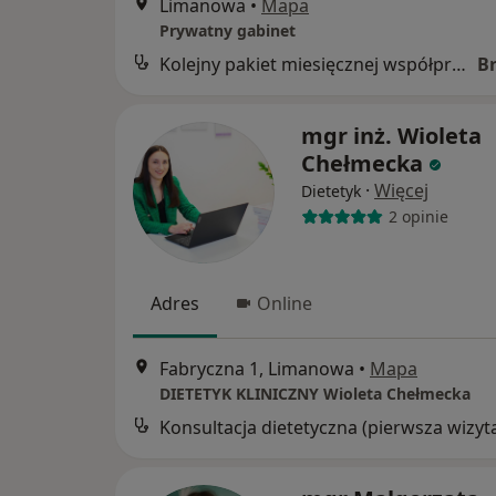
Limanowa
•
Mapa
Prywatny gabinet
Kolejny pakiet miesięcznej współpracy standard
B
mgr inż. Wioleta
Chełmecka
·
Więcej
Dietetyk
2 opinie
Adres
Online
Fabryczna 1, Limanowa
•
Mapa
DIETETYK KLINICZNY Wioleta Chełmecka
Konsultacja dietetyczna (pierwsza wizyt