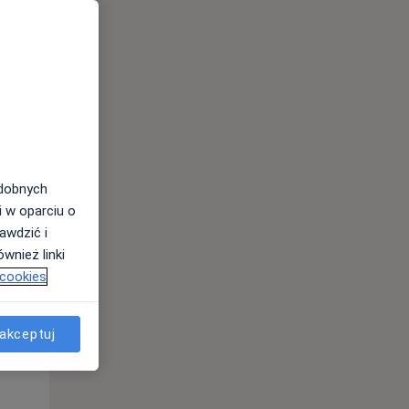
Wt,
Śr,
Czw,
11 Sie
12 Sie
13 Sie
odobnych
i w oparciu o
awdzić i
wnież linki
 cookies
Wt,
Śr,
Czw,
akceptuj
11 Sie
12 Sie
13 Sie