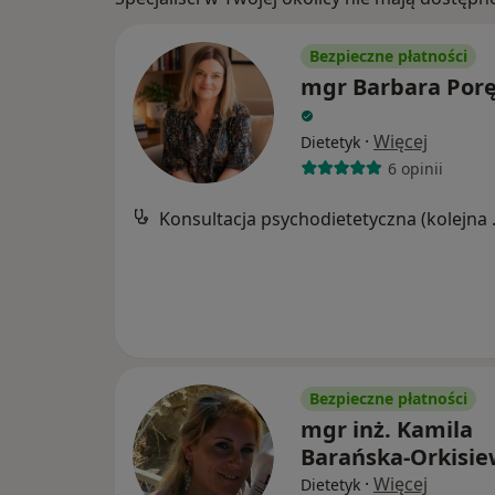
Bezpieczne płatności
mgr Barbara Por
·
Więcej
Dietetyk
6 opinii
Konsultacj
Bezpieczne płatności
mgr inż. Kamila
Barańska-Orkisie
·
Więcej
Dietetyk