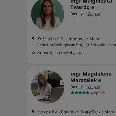
mgr Małgorzata
Twaróg
·
Więcej
Dietetyk
Kościuszki 15, Limanowa
•
Mapa
Centrum Dietetyczne Projekt Zdrowie - Li
Konsultacja dietetyczna
mgr Magdalena
Marszałek
·
Więcej
Dietetyk
4 opinie
Łączna 6 a - Chełmiec, Stary Sącz
•
Mapa