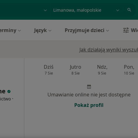
acja, badanie lub nazwisko
miasto lub dzielnica
erminy
Język
Przyjmuje dzieci
Wi
Jak działają wyniki wysz
Dziś
Jutro
Ndz,
Pon,
7 Sie
8 Sie
9 Sie
10 Sie
ne
Umawianie online nie jest dostępne
·
nictwo
Pokaż profil