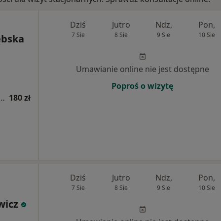
Dziś
Jutro
Ndz,
Pon,
7 Sie
8 Sie
9 Sie
10 Sie
ębska
Umawianie online nie jest dostępne
Poproś o wizytę
a psychodietetyczna (kolejna wizyta)
180 zł
Dziś
Jutro
Ndz,
Pon,
7 Sie
8 Sie
9 Sie
10 Sie
wicz