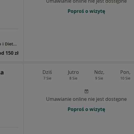
Umawianie online nie jest dostępne
Poproś o wizytę
NOVA FORMA Studio Treningu Personalnego i Dietetyki klinicznej
od 150 zł
ka
Dziś
Jutro
Ndz,
Pon,
7 Sie
8 Sie
9 Sie
10 Sie
Umawianie online nie jest dostępne
Poproś o wizytę