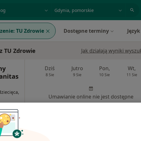
acja, badanie lub nazwisko
miasto lub dzielnica
zenie:
TU Zdrowie
Dostępne terminy
Język
z TU Zdrowie
Jak działają wyniki wysz
ny
Dziś
Jutro
Pon,
Wt,
Sanitas
8 Sie
9 Sie
10 Sie
11 Sie
ziecięca,
Umawianie online nie jest dostępne
Pokaż profil
260 zł