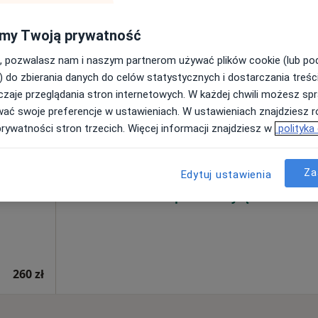
my Twoją prywatność
, pozwalasz nam i naszym partnerom używać plików cookie (lub p
) do zbierania danych do celów statystycznych i dostarczania treśc
zaje przeglądania stron internetowych. W każdej chwili możesz spr
-
Dziś
Jutro
Pon,
Wt,
wać swoje preferencje w ustawieniach. W ustawieniach znajdziesz ró
8 Sie
9 Sie
10 Sie
11 Sie
prywatności stron trzecich. Więcej informacji znajdziesz w
polityka
Umawianie online nie jest dostępne
Za
Edytuj ustawienia
Poproś o wizytę
260 zł