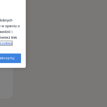
odobnych
i w oparciu o
awdzić i
Śr,
Czw,
Pt,
wnież linki
12 Sie
13 Sie
14 Sie
 cookies
akceptuj