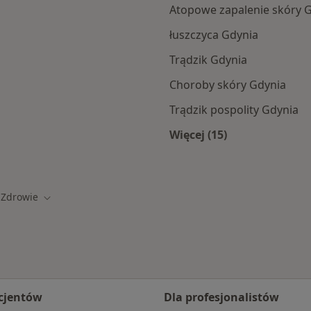
Atopowe zapalenie skóry 
łuszczyca Gdynia
Trądzik Gdynia
Choroby skóry Gdynia
Trądzik pospolity Gdynia
Więcej (15)
amach TU Zdrowie
Więcej w kategorii: 
 Zdrowie
miasto
Zmień miasto
cjentów
Dla profesjonalistów