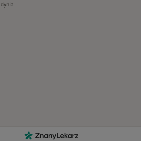
Gdynia
Najczęście leczone choroby
Kontakt
ZnanyLekarz - Strona główna