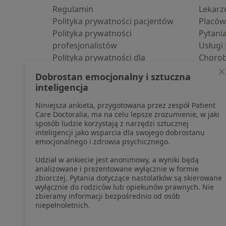
Regulamin
Lekarz
Polityka prywatności pacjentów
Placów
Polityka prywatności
Pytani
profesjonalistów
Usługi 
Polityka prywatności dla
Choro
profesjonalistów, których dane
Pomoc
Dobrostan emocjonalny i sztuczna
pozyskaliśmy samodzielnie
Aplika
inteligencja
Polityka cookies
Blog d
Niniejsza ankieta, przygotowana przez zespół Patient
Jak działają wyniki wyszukiwania
Care Doctoralia, ma na celu lepsze zrozumienie, w jaki
Dostępność
sposób ludzie korzystają z narzędzi sztucznej
O nas
inteligencji jako wsparcia dla swojego dobrostanu
emocjonalnego i zdrowia psychicznego.
Praca
Rekrutujemy!
Partnerzy
Udział w ankiecie jest anonimowy, a wyniki będą
Centrum prasowe
analizowane i prezentowane wyłącznie w formie
zbiorczej. Pytania dotyczące nastolatków są skierowane
Kontakt
wyłącznie do rodziców lub opiekunów prawnych. Nie
zbieramy informacji bezpośrednio od osób
niepełnoletnich.
otwiera się w now
otwiera s
o
Polska
,
Türkiye
,
España
,