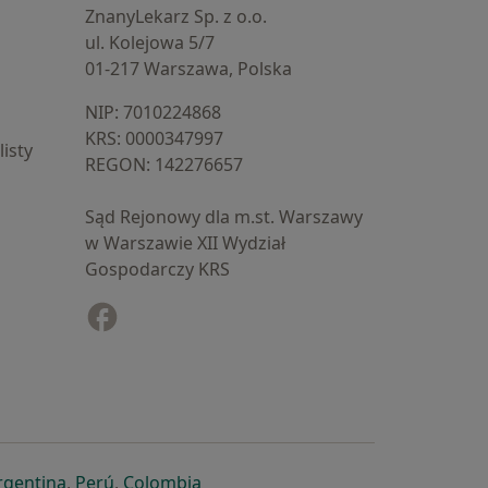
ZnanyLekarz Sp. z o.o.
ul. Kolejowa 5/7
01-217 Warszawa, Polska
NIP: ⁠7010224868
KRS: ⁠0000347997
isty
REGON: ⁠142276657
Sąd Rejonowy dla m.st. Warszawy
w Warszawie XII Wydział
Gospodarczy KRS
Facebook
otwiera się w nowej karcie
cie
owej karcie
ię w nowej karcie
iera się w nowej karcie
otwiera się w nowej karcie
otwiera się w nowej karcie
otwiera się w nowej karcie
rgentina
,
Perú
,
Colombia