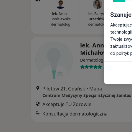
Szanuje
lek. Iwona
lek. Patrycja
Bonisławska
Brzezińska
dermatolog
dermatolog
Akceptując
technologii
Twoje zwyc
lek. Anna Korczak
zaktualizo
Michałowska
do polityk 
·
Więcej
Dermatolog
39 opinii
Pilotów 21, Gdańsk
•
Mapa
Centrum Medycyny Specjalistycznej Sanitas
Akceptuje TU Zdrowie
Konsultacja dermatologiczna