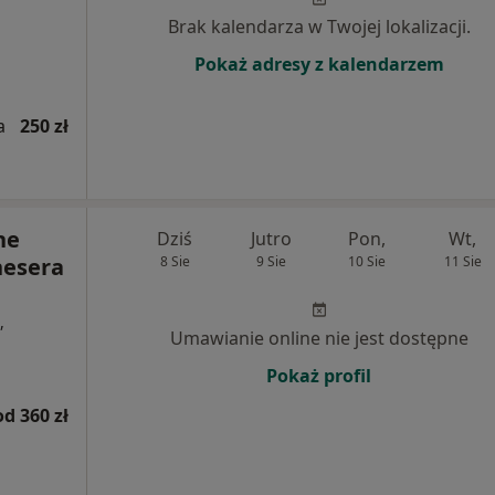
Brak kalendarza w Twojej lokalizacji.
Pokaż adresy z kalendarzem
a
250 zł
ne
Dziś
Jutro
Pon,
Wt,
nesera
8 Sie
9 Sie
10 Sie
11 Sie
,
Umawianie online nie jest dostępne
Pokaż profil
od 360 zł