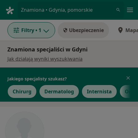
Me
Znamiona • Gdynia, pomorskie
Filtry
• 1
Ubezpieczenie
Map
Znamiona specjaliści w Gdyni
Jak działają wyniki wyszukiwania
Jakiego specjalisty szukasz?
Chirurg
Dermatolog
Internista
Orto