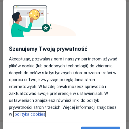
Szanujemy Twoją prywatność
lek. Jakub Glich
Akceptując, pozwalasz nam i naszym partnerom używać
·
Więcej
Chirurg
plików cookie (lub podobnych technologii) do zbierania
Waszyngtona 13B, Gdynia
•
Mapa
danych do celów statystycznych i dostarczania treści w
Centrum Medyczne Grupa LUX MED Gdynia - Waszyngtona 13B
oparciu o Twoje zwyczaje przeglądania stron
Konsultacja chirurgiczna
od 319 zł
internetowych. W każdej chwili możesz sprawdzić i
zaktualizować swoje preferencje w ustawieniach. W
Specjalista nie oferuje umawiania online pod tym adresem.
ustawieniach znajdziesz również linki do polityk
prywatności stron trzecich. Więcej informacji znajdziesz
Poproś o wizytę
w
polityka cookies