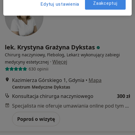
Zaakceptuj
Edytuj ustawienia
lek. Krystyna Grażyna Dykstas
Chirurg naczyniowy, Flebolog, Lekarz wykonujący zabiegi
·
Więcej
medycyny estetycznej
630 opinii
Kazimierza Górskiego 1, Gdynia
•
Mapa
Centrum Medyczne Dykstas
Konsultacja chirurga naczyniowego
300 zł
Specjalista nie oferuje umawiania online pod tym adresem.
Poproś o wizytę