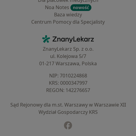
Dla placówek medycznych
Noa Notes
nowość
Baza wiedzy
Centrum Pomocy dla Specjalisty
Kontakt
ZnanyLekarz - Strona główna
ZnanyLekarz Sp. z o.o.
ul. Kolejowa 5/7
01-217 Warszawa, Polska
NIP: ⁠7010224868
KRS: ⁠0000347997
REGON: ⁠142276657
Sąd Rejonowy dla m.st. Warszawy w Warszawie XII
Wydział Gospodarczy KRS
Facebook
otwiera się w nowej karcie