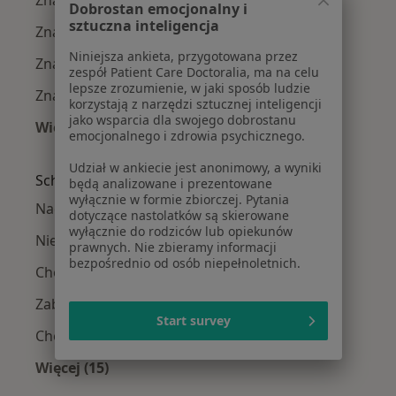
Znamiona w Wejherowie
Dobrostan emocjonalny i
sztuczna inteligencja
Znamiona w Pruszczu Gdańskim
Niniejsza ankieta, przygotowana przez
Znamiona w Sopocie
zespół Patient Care Doctoralia, ma na celu
lepsze zrozumienie, w jaki sposób ludzie
Znamiona w Rumi
korzystają z narzędzi sztucznej inteligencji
jako wsparcia dla swojego dobrostanu
Więcej (5)
emocjonalnego i zdrowia psychicznego.
Więcej w kategorii: W pobliżu Gdyni
Udział w ankiecie jest anonimowy, a wyniki
Schorzenia w Gdyni
będą analizowane i prezentowane
wyłącznie w formie zbiorczej. Pytania
Nadciśnienie tętnicze w Gdyni
dotyczące nastolatków są skierowane
wyłącznie do rodziców lub opiekunów
Niewydolność serca w Gdyni
prawnych. Nie zbieramy informacji
bezpośrednio od osób niepełnoletnich.
Choroby serca w Gdyni
Zaburzenia rytmu serca w Gdyni
Start survey
Choroba wieńcowa w Gdyni
Więcej (15)
Więcej w kategorii: Schorzenia w Gdyni