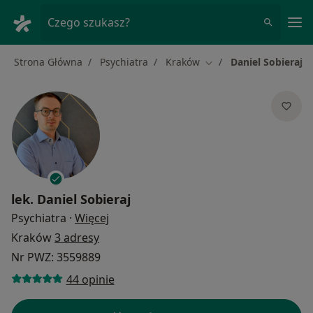
Me
Czego szukasz?
Strona Główna
Psychiatra
Kraków
Daniel Sobieraj
Zmień miasto
lek.
Daniel Sobieraj
O specjalizacjach
Psychiatra
·
Więcej
Kraków
3 adresy
Nr PWZ: 3559889
44 opinie