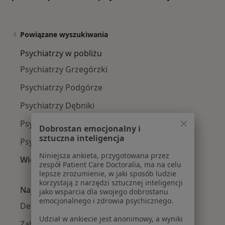
Powiązane wyszukiwania
Psychiatrzy w pobliżu
Psychiatrzy Grzegórzki
Psychiatrzy Podgórze
Psychiatrzy Dębniki
Psychiatrzy Stare Miasto
Dobrostan emocjonalny i
sztuczna inteligencja
Psychiatrzy Krowodrza
Niniejsza ankieta, przygotowana przez
Więcej (13)
zespół Patient Care Doctoralia, ma na celu
Więcej w kategorii: Psychiatrzy w pobliżu
lepsze zrozumienie, w jaki sposób ludzie
korzystają z narzędzi sztucznej inteligencji
Najczęście leczone choroby
jako wsparcia dla swojego dobrostanu
emocjonalnego i zdrowia psychicznego.
Depresja w Krakowie
Udział w ankiecie jest anonimowy, a wyniki
Zaburzenia lękowe w Krakowie