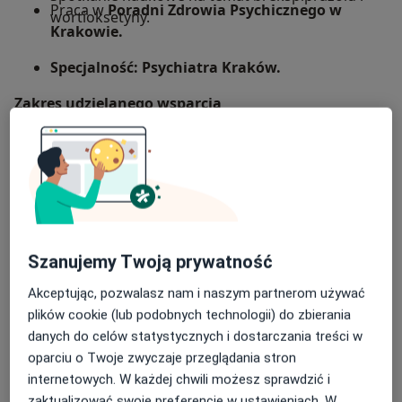
Praca w
Poradni Zdrowia Psychicznego w
wortioksetyny.
Krakowie.
Specjalność: Psychiatra Kraków.
Zakres udzielanego wsparcia
Schizofrenia i inne zaburzenia psychotyczne,
Zaburzenia nastroju,
ChAD (Choroba afektywna dwubiegunowa),
Zaburzenia lękowe,
Szanujemy Twoją prywatność
Fobie,
Akceptując, pozwalasz nam i naszym partnerom używać
plików cookie (lub podobnych technologii) do zbierania
Napady paniki,
danych do celów statystycznych i dostarczania treści w
Zaburzenia obsesyjno-kompulsywne,
oparciu o Twoje zwyczaje przeglądania stron
internetowych. W każdej chwili możesz sprawdzić i
Zaburzenia związane ze stresem, stres,
zaktualizować swoje preferencje w ustawieniach. W