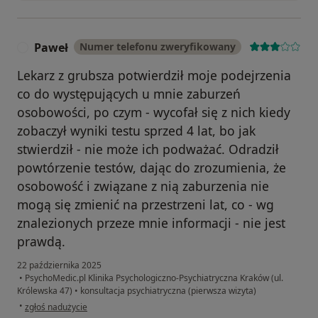
Paweł
Numer telefonu zweryfikowany
P
Lekarz z grubsza potwierdził moje podejrzenia
co do występujących u mnie zaburzeń
osobowości, po czym - wycofał się z nich kiedy
zobaczył wyniki testu sprzed 4 lat, bo jak
stwierdził - nie może ich podważać. Odradził
powtórzenie testów, dając do zrozumienia, że
osobowość i związane z nią zaburzenia nie
mogą się zmienić na przestrzeni lat, co - wg
znalezionych przeze mnie informacji - nie jest
prawdą.
22 października 2025
•
PsychoMedic.pl Klinika Psychologiczno-Psychiatryczna Kraków (ul.
Królewska 47)
•
konsultacja psychiatryczna (pierwsza wizyta)
w opinii użytkownika Paweł
•
zgłoś nadużycie