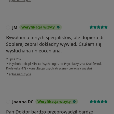
JM
Weryfikacja wizyty
J
Bywałam u innych specjalistów, ale dopiero dr
Sobieraj zebrał dokładny wywiad. Czułam się
wysłuchana i nieoceniana.
2 lipca 2025
•
PsychoMedic.pl Klinika Psychologiczno-Psychiatryczna Kraków (ul.
Królewska 47)
•
konsultacja psychiatryczna (pierwsza wizyta)
w opinii użytkownika JM
•
zgłoś nadużycie
Joanna DC
Weryfikacja wizyty
J
Pan Doktor bardzo przeprowadził bardzo