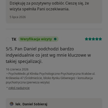
Dziękuję za pozytywny odbiór. Cieszę się, że
wizyta spełniła Pani oczekiwania.
5 lipca 2026
TK
Weryfikacja wizyty
T
5/5. Pan Daniel podchodzi bardzo
indywidualnie co jest wg mnie kluczowe w
takiej specjalizacji.
16 czerwca 2026
•
PsychoMedic.pl Klinika Psychologiczno-Psychiatryczna Kraków ul.
Królewska 47 (Śródmieście, blisko Rynku Głównego)
•
konsultacja
psychiatryczna (pierwsza wizyta)
w opinii użytkownika TK
•
zgłoś nadużycie
lek. Daniel Sobieraj