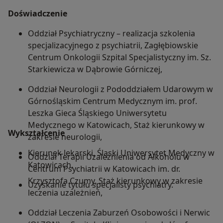
Doświadczenie
Oddział Psychiatryczny – realizacja szkolenia
specjalizacyjnego z psychiatrii, Zagłębiowskie
Centrum Onkologii Szpital Specjalistyczny im. Sz.
Starkiewicza w Dąbrowie Górniczej,
Oddział Neurologii z Pododdziałem Udarowym w
Górnośląskim Centrum Medycznym im. prof.
Leszka Gieca Śląskiego Uniwersytetu
Medycznego w Katowicach, Staż kierunkowy w
Wykształcenie
zakresie neurologii,
Kierunek lekarski, Śląski Uniwersytet Medyczny w
Oddział Terapii Uzależnienia od Alkoholu w
Katowicach,
Centrum Psychiatrii w Katowicach im. dr.
Krzysztofa Czumy, Staż kierunkowy w zakresie
Uzyskanie tytułu specjalisty psychiatry.
leczenia uzależnień,
Oddział Leczenia Zaburzeń Osobowości i Nerwic