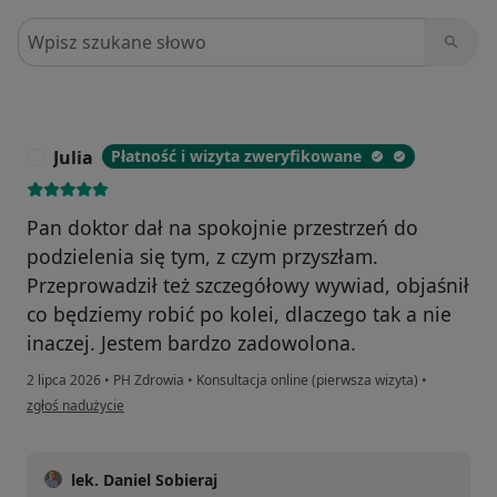
Szukaj w opiniach
Julia
Płatność i wizyta zweryfikowane
J
Pan doktor dał na spokojnie przestrzeń do
podzielenia się tym, z czym przyszłam.
Przeprowadził też szczegółowy wywiad, objaśnił
co będziemy robić po kolei, dlaczego tak a nie
inaczej. Jestem bardzo zadowolona.
2 lipca 2026
•
PH Zdrowia
•
Konsultacja online (pierwsza wizyta)
•
w opinii użytkownika Julia
zgłoś nadużycie
lek. Daniel Sobieraj