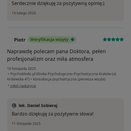
Serdecznie dziękuję za pozytywną opinię:)
14 lutego 2026
Piotr
Weryfikacja wizyty
P
Naprawdę polecam pana Doktora, pełen
profesjonalizm oraz miła atmosfera
10 listopada 2025
•
PsychoMedic.pl Klinika Psychologiczno-Psychiatryczna Kraków (ul.
Królewska 47)
•
konsultacja psychiatryczna (pierwsza wizyta)
w opinii użytkownika Piotr
•
zgłoś nadużycie
lek. Daniel Sobieraj
Bardzo dziękuję za pozytywne słowa!
11 listopada 2025