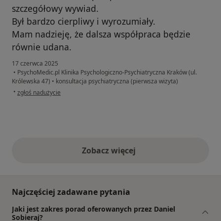
szczegółowy wywiad.
Był bardzo cierpliwy i wyrozumiały.
Mam nadzieję, że dalsza współpraca będzie
równie udana.
17 czerwca 2025
•
PsychoMedic.pl Klinika Psychologiczno-Psychiatryczna Kraków (ul.
Królewska 47)
•
konsultacja psychiatryczna (pierwsza wizyta)
w opinii użytkownika Joanna DC
•
zgłoś nadużycie
Zobacz więcej
opinie powyżej
Najczęściej zadawane pytania
Jaki jest zakres porad oferowanych przez Daniel
Sobieraj?