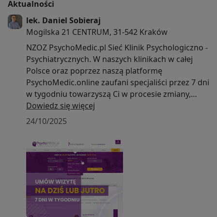
Aktualności
lek. Daniel Sobieraj
Mogilska 21 CENTRUM, 31-542 Kraków
NZOZ PsychoMedic.pl Sieć Klinik Psychologiczno -
Psychiatrycznych. W naszych klinikach w całej
Polsce oraz poprzez naszą platformę
PsychoMedic.online zaufani specjaliści przez 7 dni
w tygodniu towarzyszą Ci w procesie zmiany,
wykorzystując
Dowiedz się więcej
nowoczesne metody leczenia trudności
24/10/2025
psychicznych.