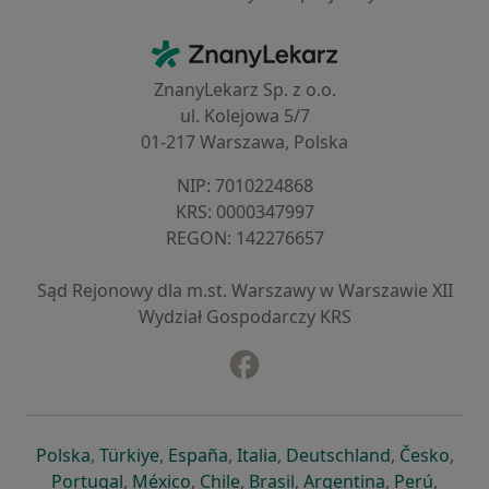
Kontakt
ZnanyLekarz - Strona główna
ZnanyLekarz Sp. z o.o.
ul. Kolejowa 5/7
01-217 Warszawa, Polska
NIP: ⁠7010224868
KRS: ⁠0000347997
REGON: ⁠142276657
Sąd Rejonowy dla m.st. Warszawy w Warszawie XII
Wydział Gospodarczy KRS
Facebook
otwiera się w nowej karcie
otwiera się w nowej karcie
otwiera się w nowej karcie
otwiera się w nowej karcie
otwiera się w nowej karci
otwiera się
otwi
Polska
,
Türkiye
,
España
,
Italia
,
Deutschland
,
Česko
,
otwiera się w nowej karcie
otwiera się w nowej karcie
otwiera się w nowej karcie
otwiera się w nowej kar
otwiera się 
otwier
Portugal
,
México
,
Chile
,
Brasil
,
Argentina
,
Perú
,