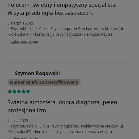
Polecam, świetny i empatyczny specjalista.
Wizyta przebiegła bez zastrzeżeń.
5 sierpnia 2025
•
PsychoMedic.pl Klinika Psychologiczno-Psychiatryczna Kraków (ul.
Królewska 47)
•
konsultacja psychiatryczna (pierwsza wizyta)
w opinii użytkownika T
•
zgłoś nadużycie
Szymon Rogowski
S
Numer telefonu zweryfikowany
Świetna atmosfera, dobra diagnoza, pełen
profesjonalizm.
6 lipca 2025
•
PsychoMedic.pl Klinika Psychologiczno-Psychiatryczna Kraków (ul.
Królewska 47)
•
konsultacja psychiatryczna (pierwsza wizyta)
w opinii użytkownika Szymon Rogowski
•
zgłoś nadużycie