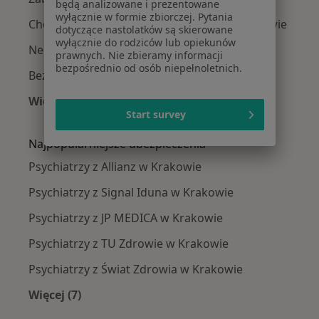
będą analizowane i prezentowane
wyłącznie w formie zbiorczej. Pytania
Choroba afektywna dwubiegunowa w Krakowie
dotyczące nastolatków są skierowane
wyłącznie do rodziców lub opiekunów
Nerwica w Krakowie
prawnych. Nie zbieramy informacji
bezpośrednio od osób niepełnoletnich.
Bezsenność w Krakowie
Więcej (15)
Start survey
Więcej w kategorii: Najczęście leczone chorob
Najpopularniejsze ubezpieczenia
Psychiatrzy z Allianz w Krakowie
Psychiatrzy z Signal Iduna w Krakowie
Psychiatrzy z JP MEDICA w Krakowie
Psychiatrzy z TU Zdrowie w Krakowie
Psychiatrzy z Świat Zdrowia w Krakowie
Więcej (7)
Więcej w kategorii: Najpopularniejsze ubezpie