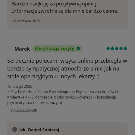
Bardzo dziękuję za pozytywną opinię.
Informacje zwrotne są dla mnie bardzo cenne.
18 czerwca 2026
Marek
Weryfikacja wizyty
M
Serdecznie polecam, wizyta online przebiegła w
bardzo sympatycznej atmosferze a nie jak na
stole operacyjnym u innych lekarzy ;)
10 lutego 2026
•
PsychoMedic.pl Klinika Psychologiczno-Psychiatryczna Kraków ul.
Królewska 47 (Śródmieście, blisko Rynku Głównego)
•
konsultacja
psychiatryczna (pierwsza wizyta)
w opinii użytkownika Marek
•
zgłoś nadużycie
lek. Daniel Sobieraj