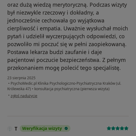
oraz dużą wiedzą merytoryczną. Podczas wizyty
był niezwykle rzeczowy i dokładny, a
jednocześnie cechowała go wyjątkowa
cierpliwość i empatia. Uważnie wysłuchał moich
pytań i udzielił wyczerpujących odpowiedzi, co
pozwoliło mi poczuć się w pełni zaopiekowaną.
Postawa lekarza budzi zaufanie i daje
pacjentowi poczucie bezpieczeństwa. Z pełnym
przekonaniem mogę polecić tego specjalistę.
23 sierpnia 2025
•
PsychoMedic.pl Klinika Psychologiczno-Psychiatryczna Kraków (ul.
Królewska 47)
•
konsultacja psychiatryczna (pierwsza wizyta)
w opinii użytkownika MCK
•
zgłoś nadużycie
T
Weryfikacja wizyty