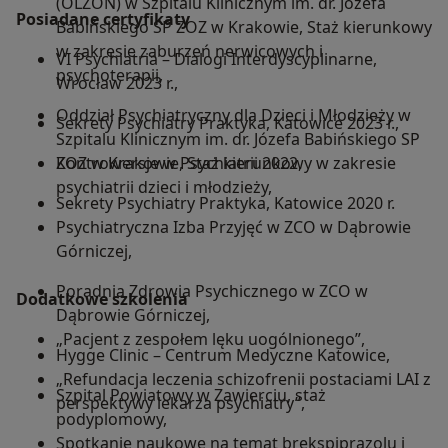
(OLZON) w Szpitalu Klinicznym im. dr. Józefa
Posiadane certyfikaty
Babińskiego SP ZOZ w Krakowie, Staż kierunkowy
w zakresie zaburzeń nerwicowych i
VI Psychiatria – Dialogi Interdyscyplinarne,
psychoterapii,
Wrocław 2023 r.,
Oddział Psychiatryczny dla Dzieci i Młodzieży w
Sekrety Psychiatry Praktyka, Katowice 2023 r.,
Szpitalu Klinicznym im. dr. Józefa Babińskiego SP
ZOZ w Krakowie, Staż kierunkowy w zakresie
Kontrowersje w Psychiatrii 2022,
psychiatrii dzieci i młodzieży,
Sekrety Psychiatry Praktyka, Katowice 2020 r.
Psychiatryczna Izba Przyjęć w ZCO w Dąbrowie
Górniczej,
Poradnia Zdrowia Psychicznego w ZCO w
Dodatkowe szkolenia
Dąbrowie Górniczej,
„Pacjent z zespołem lęku uogólnionego”,
Hygge Clinic – Centrum Medyczne Katowice,
„Refundacja leczenia schizofrenii postaciami LAI z
Szpital Powiatowy w Zawierciu, staż
perspektywy lekarza psychiatry”,
podyplomowy,
Spotkanie naukowe na temat brekspiprazolu i