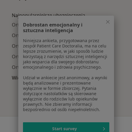
Więcej w kategorii: Najczęście leczone chorob
Najpopularniejsze ubezpieczenia
Ortopedzi z Allianz w Poznaniu
Dobrostan emocjonalny i
sztuczna inteligencja
Ortopedzi z PZU Zdrowie w Poznaniu
Niniejsza ankieta, przygotowana przez
Ortopedzi z Enel-med w Poznaniu
zespół Patient Care Doctoralia, ma na celu
lepsze zrozumienie, w jaki sposób ludzie
Ortopedzi z NFZ w Poznaniu
korzystają z narzędzi sztucznej inteligencji
jako wsparcia dla swojego dobrostanu
Ortopedzi z LUX MED w Poznaniu
emocjonalnego i zdrowia psychicznego.
Więcej (7)
Udział w ankiecie jest anonimowy, a wyniki
będą analizowane i prezentowane
Więcej w kategorii: Najpopularniejsze ubezpie
wyłącznie w formie zbiorczej. Pytania
dotyczące nastolatków są skierowane
wyłącznie do rodziców lub opiekunów
prawnych. Nie zbieramy informacji
bezpośrednio od osób niepełnoletnich.
Serwis
Start survey