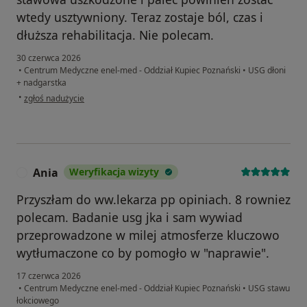
wtedy usztywniony. Teraz zostaje ból, czas i
dłuższa rehabilitacja. Nie polecam.
30 czerwca 2026
•
Centrum Medyczne enel-med - Oddział Kupiec Poznański
•
USG dłoni
+ nadgarstka
w opinii użytkownika PK
•
zgłoś nadużycie
Ania
Weryfikacja wizyty
A
Przyszłam do ww.lekarza pp opiniach. 8 rowniez
polecam. Badanie usg jka i sam wywiad
przeprowadzone w milej atmosferze kluczowo
wytłumaczone co by pomogło w "naprawie".
17 czerwca 2026
•
Centrum Medyczne enel-med - Oddział Kupiec Poznański
•
USG stawu
łokciowego