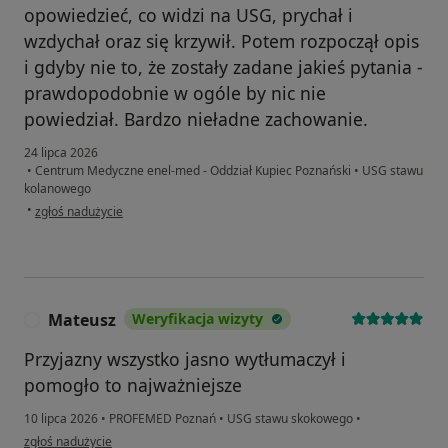
opowiedzieć, co widzi na USG, prychał i
wzdychał oraz się krzywił. Potem rozpoczął opis
i gdyby nie to, że zostały zadane jakieś pytania -
prawdopodobnie w ogóle by nic nie
powiedział. Bardzo nieładne zachowanie.
24 lipca 2026
•
Centrum Medyczne enel-med - Oddział Kupiec Poznański
•
USG stawu
kolanowego
w opinii użytkownika Wz
•
zgłoś nadużycie
Mateusz
Weryfikacja wizyty
M
Przyjazny wszystko jasno wytłumaczył i
pomogło to najważniejsze
10 lipca 2026
•
PROFEMED Poznań
•
USG stawu skokowego
•
w opinii użytkownika Mateusz
zgłoś nadużycie