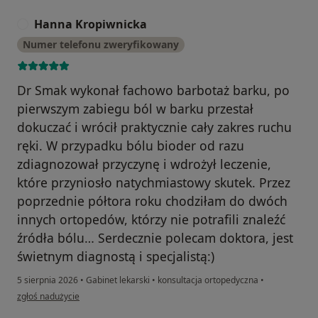
Hanna Kropiwnicka
H
Numer telefonu zweryfikowany
Dr Smak wykonał fachowo barbotaż barku, po
pierwszym zabiegu ból w barku przestał
dokuczać i wrócił praktycznie cały zakres ruchu
ręki. W przypadku bólu bioder od razu
zdiagnozował przyczynę i wdrożył leczenie,
które przyniosło natychmiastowy skutek. Przez
poprzednie półtora roku chodziłam do dwóch
innych ortopedów, którzy nie potrafili znaleźć
źródła bólu… Serdecznie polecam doktora, jest
świetnym diagnostą i specjalistą:)
5 sierpnia 2026
•
Gabinet lekarski
•
konsultacja ortopedyczna
•
w opinii użytkownika Hanna Kropiwnicka
zgłoś nadużycie