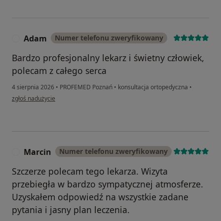
Adam
Numer telefonu zweryfikowany
A
Bardzo profesjonalny lekarz i świetny człowiek,
polecam z całego serca
4 sierpnia 2026
•
PROFEMED Poznań
•
konsultacja ortopedyczna
•
w opinii użytkownika Adam
zgłoś nadużycie
Marcin
Numer telefonu zweryfikowany
M
Szczerze polecam tego lekarza. Wizyta
przebiegła w bardzo sympatycznej atmosferze.
Uzyskałem odpowiedź na wszystkie zadane
pytania i jasny plan leczenia.