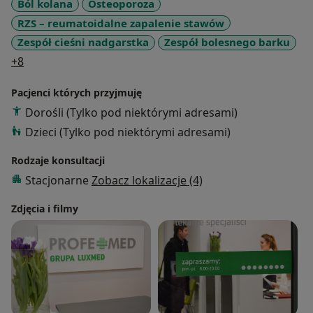
Ból kolana
Osteoporoza
RZS – reumatoidalne zapalenie stawów
Zespół cieśni nadgarstka
Zespół bolesnego barku
a11y_sr_more_diseases
+8
Pacjenci których przyjmuję
Dorośli (Tylko pod niektórymi adresami)
Dzieci (Tylko pod niektórymi adresami)
Rodzaje konsultacji
Stacjonarne
Zobacz lokalizacje (4)
Zdjęcia i filmy