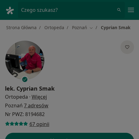
Me
Czego szukasz?
Strona Główna
Ortopeda
Poznań
Cyprian Smak
Zmień miasto
lek.
Cyprian Smak
O specjalizacjach
Ortopeda
·
Więcej
Poznań
7 adresów
Nr PWZ: 8194682
67 opinii