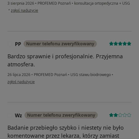
3 sierpnia 2026
•
PROFEMED Poznań
•
konsultacja ortopedyczna + USG
w opinii użytkownika Marcin
•
zgłoś nadużycie
PP
Numer telefonu zweryfikowany
P
Bardzo sprawnie i profesjonalnie. Przyjemna
atmosfera.
26 lipca 2026
•
PROFEMED Poznań
•
USG stawu biodrowego
•
w opinii użytkownika PP
zgłoś nadużycie
Wz
Numer telefonu zweryfikowany
W
Badanie przebiegło szybko i niestety nie było
komentowane przez lekarza, którzy zamiast