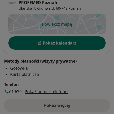
PROFEMED Poznań
Ułańska 7,
Grunwald
, 60-748
Poznań
Powiększ mapę
otwiera się w nowej karcie
Dostępność
Pokaż kalendarz
Metody płatności (wizyty prywatne)
Gotówka
Karta płatnicza
Telefon
61 639...
Pokaż numer telefonu
Pokaż więcej
o adresie