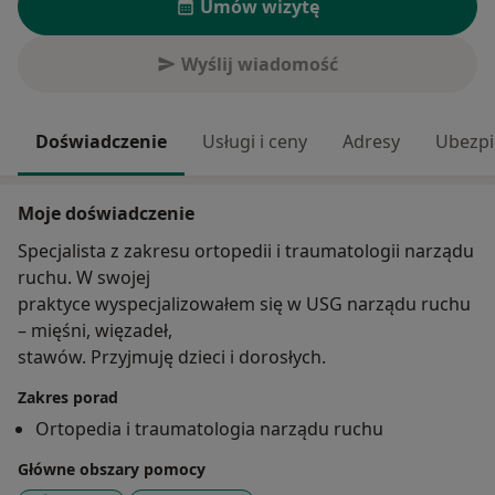
Umów wizytę
Wyślij wiadomość
Doświadczenie
Usługi i ceny
Adresy
Ubezpi
Moje doświadczenie
Specjalista z zakresu ortopedii i traumatologii narządu
ruchu. W swojej
praktyce wyspecjalizowałem się w USG narządu ruchu
– mięśni, więzadeł,
stawów. Przyjmuję dzieci i dorosłych.
Zakres porad
Ortopedia i traumatologia narządu ruchu
Główne obszary pomocy