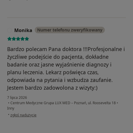
Monika
Numer telefonu zweryfikowany
M
Bardzo polecam Pana doktora !!!Profesjonalne i
życzliwe podejście do pacjenta, dokładne
badanie oraz jasne wyjaśnienie diagnozy i
planu leczenia. Lekarz poświęca czas,
odpowiada na pytania i wzbudza zaufanie.
Jestem bardzo zadowolona z wizyty:)
7 lipca 2026
•
Centrum Medyczne Grupa LUX MED – Poznań, ul. Roosevelta 18
•
Inny
w opinii użytkownika Monika
•
zgłoś nadużycie