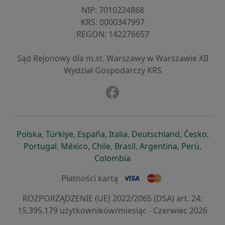
NIP: ⁠7010224868
KRS: ⁠0000347997
REGON: ⁠142276657
Sąd Rejonowy dla m.st. Warszawy w Warszawie XII
Wydział Gospodarczy KRS
Facebook
otwiera się w nowej karcie
otwiera się w nowej karcie
otwiera się w nowej karcie
otwiera się w nowej karcie
otwiera się w nowej karci
otwiera się
otwi
Polska
,
Türkiye
,
España
,
Italia
,
Deutschland
,
Česko
,
otwiera się w nowej karcie
otwiera się w nowej karcie
otwiera się w nowej karcie
otwiera się w nowej kar
otwiera się 
otwier
Portugal
,
México
,
Chile
,
Brasil
,
Argentina
,
Perú
,
otwiera się w nowej karc
Colombia
Płatności kartą
ROZPORZĄDZENIE (UE) 2022/2065 (DSA) art. 24:
15.395.179 użytkowników/miesiąc - Czerwiec 2026