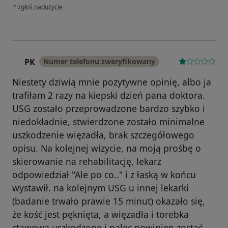
w opinii użytkownika Katarzyna Frąckowiak
•
zgłoś nadużycie
PK
Numer telefonu zweryfikowany
P
Niestety dziwią mnie pozytywne opinię, albo ja
trafiłam 2 razy na kiepski dzień pana doktora.
USG zostało przeprowadzone bardzo szybko i
niedokładnie, stwierdzone zostało minimalne
uszkodzenie więzadła, brak szczegółowego
opisu. Na kolejnej wizycie, na moją prośbę o
skierowanie na rehabilitację, lekarz
odpowiedział "Ale po co.." i z łaską w końcu
wystawił. na kolejnym USG u innej lekarki
(badanie trwało prawie 15 minut) okazało się,
że kość jest pęknięta, a więzadła i torebka
stawowa uszkodzone i palec powinien zostać