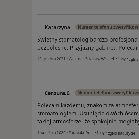
Katarzyna
Numer telefonu zweryfikow
K
Świetny stomatolog bardzo profesjonal
bezbolesne. Przyjazny gabinet. Poleca
w opi
13 grudnia 2021
•
Wojciech Zdzisław Wziątek
•
Inny
•
zgłoś
Cenzura.G
Numer telefonu zweryfikow
C
Polecam każdemu, znakomita atmosfera
stomatologiem. Usunięcie dwóch óseme
takiej atmosferze, że spokojnie mogł
w opinii użytkown
5 września 2020
•
Tarabuła-Dent
•
Inny
•
zgłoś nadużycie