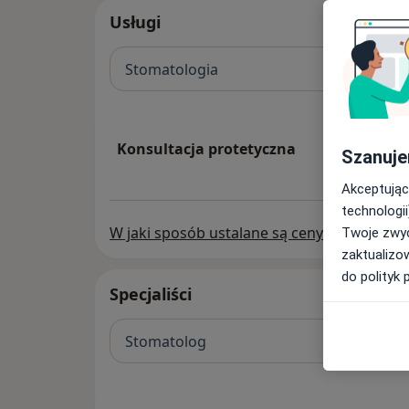
Usługi
Stomatologia
Konsultacja protetyczna
Szanuje
Akceptując
technologii
W jaki sposób ustalane są ceny?
Twoje zwyc
zaktualizo
do polityk 
Specjaliści
Stomatolog