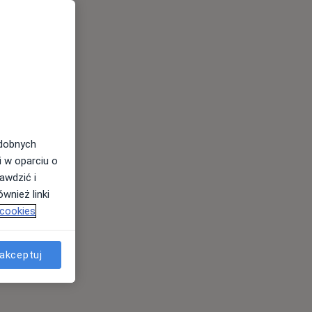
odobnych
i w oparciu o
awdzić i
wnież linki
 cookies
akceptuj