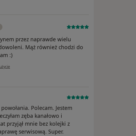
 synem przez naprawde wielu
dowoleni. Mąż również chodzi do
cam :)
użytkownika Pacjent
użycie
z powołania. Polecam. Jestem
eczyłam zęba kanałowo i
t przyjął mnie bez kolejki z
aprawę serwisową. Super.