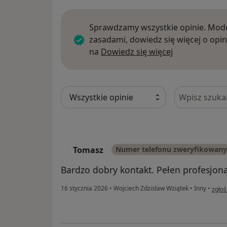
Sprawdzamy wszystkie opinie. Mode
zasadami, dowiedz się więcej o opin
Dowiedz się w
na
Dowiedz się więcej
Szukaj w opi
Tomasz
Numer telefonu zweryfikowany
T
Bardzo dobry kontakt. Pełen profesjon
w opi
16 stycznia 2026
•
Wojciech Zdzisław Wziątek
•
Inny
•
zgłoś