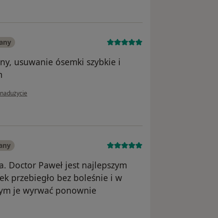
any
ny, usuwanie ósemki szybkie i
m
nii użytkownika Katarzyna
 nadużycie
any
. Doctor Paweł jest najlepszym
k przebiegło bez boleśnie i w
abym je wyrwać ponownie
ika Cenzura.G