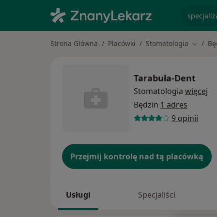
specjaliz
Strona Główna
Placówki
Stomatologia
Bę
Zmień 
Tarabuła-Dent
Stomatologia
więcej
Będzin
1 adres
9 opinii
Przejmij kontrolę nad tą placówką
Usługi
Specjaliści