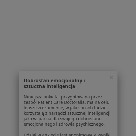
Zęby Zatrzymane Specjaliści W Będzinie
Serwis
Regulamin
Polityka prywatności pacjentów
Polityka prywatności profesjonalistów
Dobrostan emocjonalny i
Polityka prywatności dla profesjonalistów, których
sztuczna inteligencja
dane pozyskaliśmy samodzielnie
Polityka cookies
Niniejsza ankieta, przygotowana przez
zespół Patient Care Doctoralia, ma na celu
Jak działają wyniki wyszukiwania
lepsze zrozumienie, w jaki sposób ludzie
Dostępność
korzystają z narzędzi sztucznej inteligencji
O nas
jako wsparcia dla swojego dobrostanu
emocjonalnego i zdrowia psychicznego.
Praca
Rekrutujemy!
Partnerzy
Udział w ankiecie jest anonimowy, a wyniki