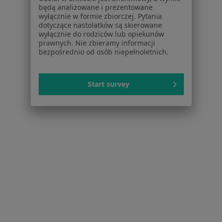
Centrum prasowe
będą analizowane i prezentowane
wyłącznie w formie zbiorczej. Pytania
Kontakt
dotyczące nastolatków są skierowane
wyłącznie do rodziców lub opiekunów
Dla pacjentów
prawnych. Nie zbieramy informacji
bezpośrednio od osób niepełnoletnich.
Lekarze
Placówki medyczne
Pytania i odpowiedzi
Start survey
Usługi i zabiegi
Choroby
Pomoc
Aplikacje mobilne
Blog dla pacjentów
Dla profesjonalistów
Cennik
Dla lekarzy
Dla placówek medycznych
Noa Notes
nowość