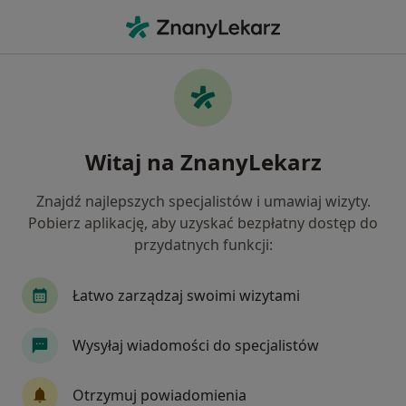
Me
Zęby Zatrzymane • Będzin, śląskie
Filtry
• 1
Ubezpieczenie
Map
Zęby zatrzymane specjaliści w Będzinie
Witaj na ZnanyLekarz
Jak działają wyniki wyszukiwania
Znajdź najlepszych specjalistów i umawiaj wizyty.
Pobierz aplikację, aby uzyskać bezpłatny dostęp do
Jakiego specjalisty szukasz?
przydatnych funkcji:
Stomatolog
Ortodonta
Chirurg
Derm
Łatwo zarządzaj swoimi wizytami
Wysyłaj wiadomości do specjalistów
Otrzymuj powiadomienia