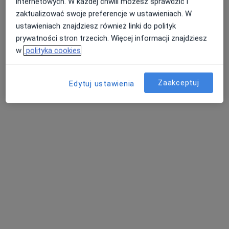
internetowych. W każdej chwili możesz sprawdzić i
zaktualizować swoje preferencje w ustawieniach. W
ustawieniach znajdziesz również linki do polityk
prywatności stron trzecich. Więcej informacji znajdziesz
w
polityka cookies
lek. dent. Michał Rajchel
·
Więcej
Stomatolog
Zaakceptuj
Edytuj ustawienia
17 opinii
Czeladzka 13, Będzin
•
Mapa
Stomatologia pod zamkiem
Chirurgia stomatologiczna
250 zł
Specjalista nie oferuje umawiania online pod tym adresem.
Poproś o wizytę