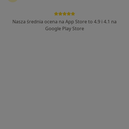
Nasza średnia ocena na App Store to 4.9 i 4.1 na
lek. dent. Paulina Dorczak-Puchała
Google Play Store
·
Więcej
Stomatolog
375 opinii
Czeladzka 13, Będzin
•
Mapa
Stomatologia pod zamkiem
Konsultacja protetyczna
200 zł
Specjalista nie oferuje umawiania online pod tym adresem.
Poproś o wizytę