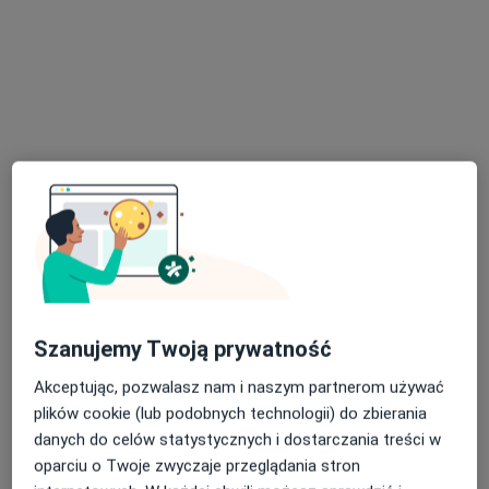
lek. dent. Rafał Tybura
·
Więcej
Stomatolog
44 opinie
Adres 1
Adres 2
Ludowa, pawilon 1, Dąbrowa Górnicza
•
Mapa
TYBDENT - Gabinet stomatologiczny
Konsultacja stomatologiczna
od 150 zł
Specjalista nie oferuje umawiania online pod tym adresem.
Szanujemy Twoją prywatność
Poproś o wizytę
Akceptując, pozwalasz nam i naszym partnerom używać
plików cookie (lub podobnych technologii) do zbierania
danych do celów statystycznych i dostarczania treści w
oparciu o Twoje zwyczaje przeglądania stron