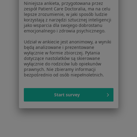
Niniejsza ankieta, przygotowana przez
Bóle głowy Będzin
zespół Patient Care Doctoralia, ma na celu
lepsze zrozumienie, w jaki sposób ludzie
Choroby neurologiczne Będzin
korzystają z narzędzi sztucznej inteligencji
jako wsparcia dla swojego dobrostanu
Udar mózgu Będzin
emocjonalnego i zdrowia psychicznego.
Padaczka Będzin
Udział w ankiecie jest anonimowy, a wyniki
będą analizowane i prezentowane
Więcej (15)
wyłącznie w formie zbiorczej. Pytania
Więcej w kategorii: Najczęstsze schorzenia
dotyczące nastolatków są skierowane
wyłącznie do rodziców lub opiekunów
Ubezpieczyciele w Będzinie
prawnych. Nie zbieramy informacji
bezpośrednio od osób niepełnoletnich.
Neurolodzy z Signal Iduna w Będzinie
Neurolodzy z Allianz w Będzinie
Start survey
Neurolodzy z POLMED w Będzinie
Neurolodzy z PZU Zdrowie w Będzinie
Neurolodzy z JP MEDICA w Będzinie
Więcej (6)