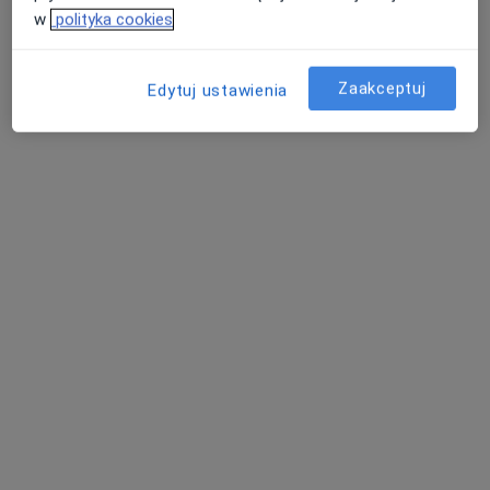
w
polityka cookies
Zaakceptuj
Edytuj ustawienia
lek. Justyna Reniszak-Łata
·
Więcej
Neurolog
119 opinii
Małobądzka 143, Będzin
•
Mapa
LEXMEDICA Centrum Medyczne
Konsultacja neurologiczna
250 zł
Specjalista nie oferuje umawiania online pod tym adresem.
Poproś o wizytę