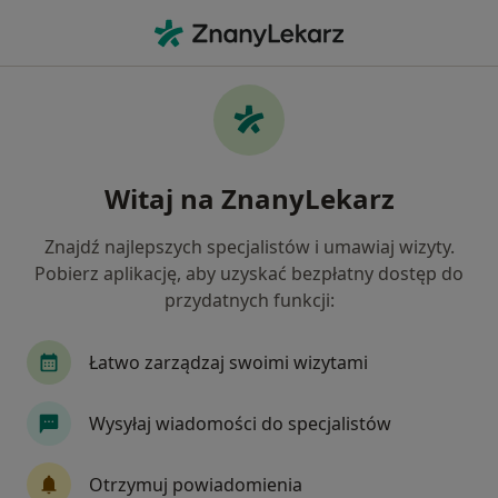
Me
Neurolog • Będzin, śląskie
Filtry
Ubezpieczenie
Mapa
Polecani neurolodzy w Będzinie
Witaj na ZnanyLekarz
Jak działają wyniki wyszukiwania
Znajdź najlepszych specjalistów i umawiaj wizyty.
Pobierz aplikację, aby uzyskać bezpłatny dostęp do
Wybierz swoje ubezpieczenie
przydatnych funkcji:
NFZ
Allianz
GENERALI
INTER Polska
Łatwo zarządzaj swoimi wizytami
Wysyłaj wiadomości do specjalistów
Otrzymuj powiadomienia