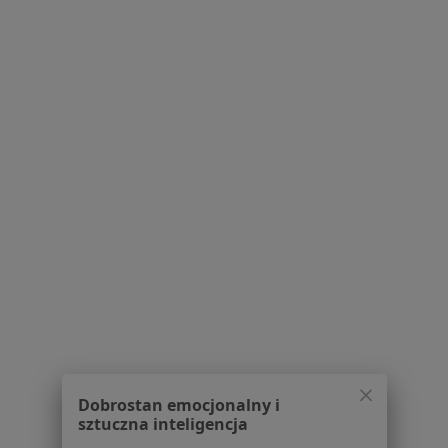
1
2
3
Powiązane wyszukiwania
|
Oferty pracy - Neurolog
W pobliżu Będzina
Neurolodzy w Katowicach
Neurolodzy w Gliwicach
Neurolodzy w Sosnowcu
Neurolodzy w Tychach
Neurolodzy w Zabrzu
Więcej (14)
Więcej w kategorii: W pobliżu Będzina
Najczęstsze schorzenia
Dobrostan emocjonalny i
sztuczna inteligencja
Bóle kręgosłupa Będzin