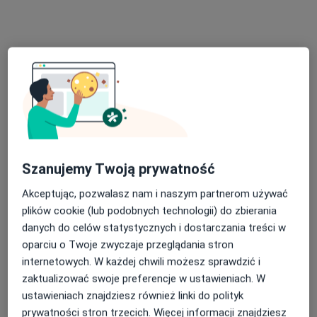
lek. Łukasz Pilch
·
Więcej
Neurolog
181 opinii
Szanujemy Twoją prywatność
Królowej Jadwigi 6B, Dąbrowa Górnicza
•
Mapa
Akceptując, pozwalasz nam i naszym partnerom używać
Porada medyczna
plików cookie (lub podobnych technologii) do zbierania
Konsultacja neurologiczna (pierwsza wizyta)
260 zł
danych do celów statystycznych i dostarczania treści w
oparciu o Twoje zwyczaje przeglądania stron
Specjalista nie oferuje umawiania online pod tym adresem.
internetowych. W każdej chwili możesz sprawdzić i
zaktualizować swoje preferencje w ustawieniach. W
Poproś o wizytę
ustawieniach znajdziesz również linki do polityk
prywatności stron trzecich. Więcej informacji znajdziesz