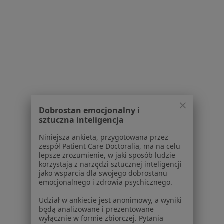
1
2
Powiązane wyszukiwania
W pobliżu Będzina
Nadwrażliwość zębów w Katowicach
Nadwrażliwość zębów w Gliwicach
Nadwrażliwość zębów w Sosnowcu
Dobrostan emocjonalny i
sztuczna inteligencja
Nadwrażliwość zębów w Tychach
Niniejsza ankieta, przygotowana przez
Nadwrażliwość zębów w Rudzie Śląskiej
zespół Patient Care Doctoralia, ma na celu
lepsze zrozumienie, w jaki sposób ludzie
Więcej (14)
korzystają z narzędzi sztucznej inteligencji
Więcej w kategorii: W pobliżu Będzina
jako wsparcia dla swojego dobrostanu
emocjonalnego i zdrowia psychicznego.
Schorzenia w Będzinie
Udział w ankiecie jest anonimowy, a wyniki
Próchnica w Będzinie
będą analizowane i prezentowane
wyłącznie w formie zbiorczej. Pytania
Ból zęba w Będzinie