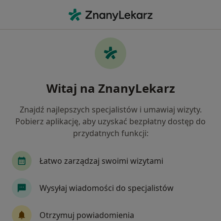
Me
Nadwrażliwość Zębów • Będzin, śląskie
Filtry
• 1
Ubezpieczenie
Map
Nadwrażliwość zębów specjaliści w Będzinie
Witaj na ZnanyLekarz
Jak działają wyniki wyszukiwania
Znajdź najlepszych specjalistów i umawiaj wizyty.
Pobierz aplikację, aby uzyskać bezpłatny dostęp do
Jakiego specjalisty szukasz?
przydatnych funkcji:
Stomatolog
Stomatolog dziecięcy
Protet
Łatwo zarządzaj swoimi wizytami
Wysyłaj wiadomości do specjalistów
Otrzymuj powiadomienia