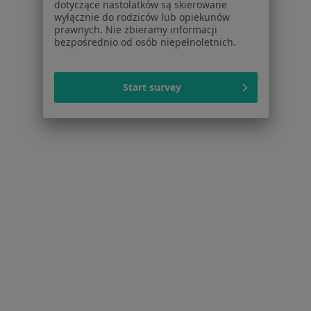
dotyczące nastolatków są skierowane
wyłącznie do rodziców lub opiekunów
Braki zębowe w Będzinie
prawnych. Nie zbieramy informacji
bezpośrednio od osób niepełnoletnich.
Choroby miazgi w Będzinie
Przebarwienia zębów w Będzinie
Start survey
Więcej (15)
Więcej w kategorii: Schorzenia w Będzinie
Nadwrażliwość Zębów Specjaliści W Będzinie
Serwis
Regulamin
Polityka prywatności pacjentów