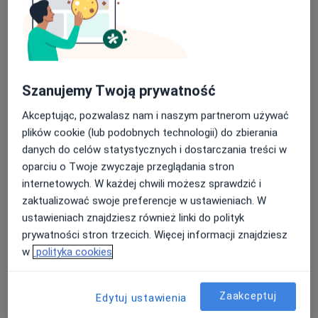
Szanujemy Twoją prywatność
lek. dent. Betina Maria Kontny-Długaj
Akceptując, pozwalasz nam i naszym partnerom używać
·
Więcej
Stomatolog
plików cookie (lub podobnych technologii) do zbierania
18 opinii
danych do celów statystycznych i dostarczania treści w
oparciu o Twoje zwyczaje przeglądania stron
Szpitalna 14, Dąbrowa Górnicza
•
Mapa
internetowych. W każdej chwili możesz sprawdzić i
Elmadent
zaktualizować swoje preferencje w ustawieniach. W
Konsultacja protetyczna
od 200 zł
ustawieniach znajdziesz również linki do polityk
Specjalista nie oferuje umawiania online pod tym adresem.
prywatności stron trzecich. Więcej informacji znajdziesz
w
polityka cookies
Poproś o wizytę
Zaakceptuj
Edytuj ustawienia