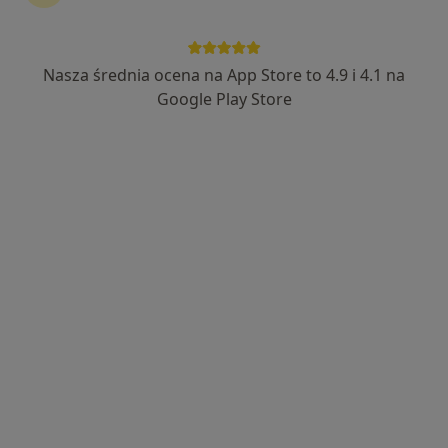
Nasza średnia ocena na App Store to 4.9 i 4.1 na
lek. dent. Andrzej Dudek
Google Play Store
·
Więcej
Stomatolog, Protetyk stomatologiczny
59 opinii
Adres
Online
Artura Grottgera 27, Sosnowiec
•
Mapa
Focus Promedi Stomatologia - Prywatna Praktyka Andrzej Dudek
Konsultacja protetyczna
350 zł
Specjalista nie oferuje umawiania online pod tym adresem.
Poproś o wizytę