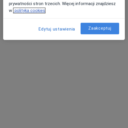
prywatności stron trzecich. Więcej informacji znajdziesz
w
polityka cookies
lek. dent. Konrad Zych
Zaakceptuj
Edytuj ustawienia
·
Więcej
Stomatolog
Żelazna 4, Katowice
•
Mapa
Stomatologia Medicover Żelazna Katowice
Konsultacja stomatologiczna
od 179 zł
Specjalista nie oferuje umawiania online pod tym adresem.
Poproś o wizytę