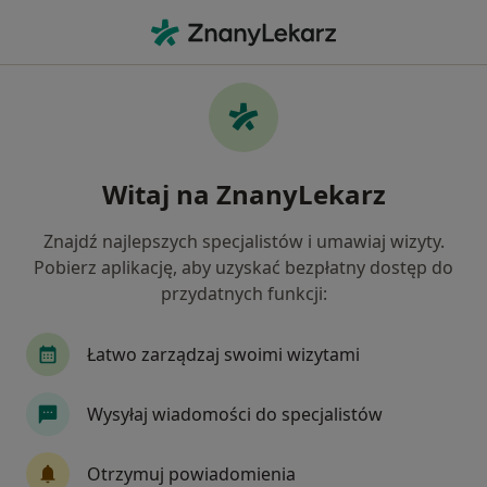
Me
Zapalenie Dziąseł • Będzin, śląskie
Filtry
• 1
Ubezpieczenie
Map
Zapalenie dziąseł specjaliści w Będzinie
Witaj na ZnanyLekarz
Jak działają wyniki wyszukiwania
Znajdź najlepszych specjalistów i umawiaj wizyty.
Pobierz aplikację, aby uzyskać bezpłatny dostęp do
Jakiego specjalisty szukasz?
przydatnych funkcji:
Stomatolog
Chirurg stomatologiczny
Pro
Łatwo zarządzaj swoimi wizytami
Wysyłaj wiadomości do specjalistów
Otrzymuj powiadomienia