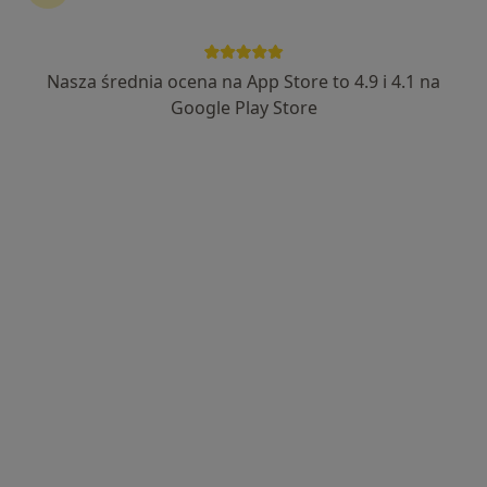
Nasza średnia ocena na App Store to 4.9 i 4.1 na
lek. dent. Wasilis Papadimitriu
Google Play Store
·
Więcej
Stomatolog
2 opinie
Chorzowska 152, Katowice
•
Mapa
Centrum Medyczne enel-med - Oddział Katowice - Chorzowska
Konsultacja stomatologiczna
150 zł
Specjalista nie oferuje umawiania online pod tym adresem.
Poproś o wizytę