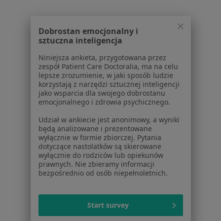
Powiązane wyszukiwania
Dobrostan emocjonalny i
W pobliżu Będzina
sztuczna inteligencja
Zapalenie dziąseł w Katowicach
Niniejsza ankieta, przygotowana przez
zespół Patient Care Doctoralia, ma na celu
Zapalenie dziąseł w Gliwicach
lepsze zrozumienie, w jaki sposób ludzie
korzystają z narzędzi sztucznej inteligencji
Zapalenie dziąseł w Sosnowcu
jako wsparcia dla swojego dobrostanu
emocjonalnego i zdrowia psychicznego.
Zapalenie dziąseł w Bytomiu
Udział w ankiecie jest anonimowy, a wyniki
Zapalenie dziąseł w Zabrzu
będą analizowane i prezentowane
wyłącznie w formie zbiorczej. Pytania
Więcej (14)
dotyczące nastolatków są skierowane
Więcej w kategorii: W pobliżu Będzina
wyłącznie do rodziców lub opiekunów
prawnych. Nie zbieramy informacji
Schorzenia w Będzinie
bezpośrednio od osób niepełnoletnich.
Próchnica w Będzinie
Ból zęba w Będzinie
Start survey