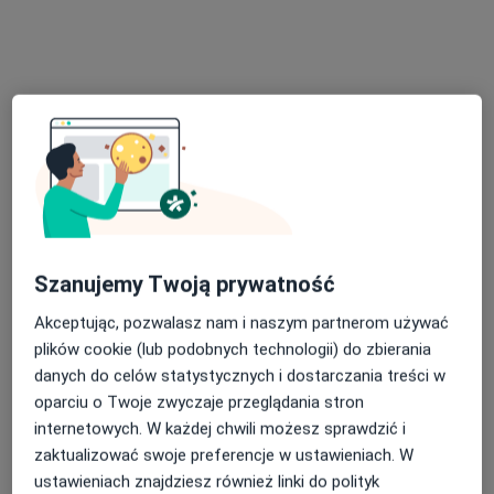
lek. dent. Kamila Wnuk-Zagalak
·
Więcej
Stomatolog
31 opinii
Generała Stefana Grota-Roweckiego 52, Sosnowiec
•
Mapa
NZOZ Udente Marta Galik
Konsultacja protetyczna
200 zł
Szanujemy Twoją prywatność
Specjalista nie oferuje umawiania online pod tym adresem.
Akceptując, pozwalasz nam i naszym partnerom używać
Poproś o wizytę
plików cookie (lub podobnych technologii) do zbierania
danych do celów statystycznych i dostarczania treści w
oparciu o Twoje zwyczaje przeglądania stron
internetowych. W każdej chwili możesz sprawdzić i
zaktualizować swoje preferencje w ustawieniach. W
ustawieniach znajdziesz również linki do polityk