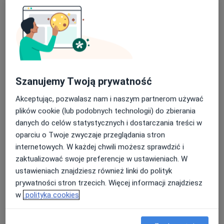
lek. dent. Małgorzata Dunikowska-
Hilaszek
Szanujemy Twoją prywatność
·
Więcej
Stomatolog
Akceptując, pozwalasz nam i naszym partnerom używać
14 opinii
plików cookie (lub podobnych technologii) do zbierania
Szpitalna 14, Dąbrowa Górnicza
•
Mapa
danych do celów statystycznych i dostarczania treści w
Elmadent
oparciu o Twoje zwyczaje przeglądania stron
Konsultacja protetyczna
od 200 zł
internetowych. W każdej chwili możesz sprawdzić i
zaktualizować swoje preferencje w ustawieniach. W
Specjalista nie oferuje umawiania online pod tym adresem.
ustawieniach znajdziesz również linki do polityk
Poproś o wizytę
prywatności stron trzecich. Więcej informacji znajdziesz
w
polityka cookies