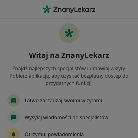
Me
Ból Zęba • Będzin, śląskie
Filtry
• 1
Ubezpieczenie
Map
Ból zęba specjaliści w Będzinie
Witaj na ZnanyLekarz
Jak działają wyniki wyszukiwania
Znajdź najlepszych specjalistów i umawiaj wizyty.
Pobierz aplikację, aby uzyskać bezpłatny dostęp do
Jakiego specjalisty szukasz?
przydatnych funkcji:
Stomatolog
Ortodonta
Lekarz wykonując
Łatwo zarządzaj swoimi wizytami
Wysyłaj wiadomości do specjalistów
Otrzymuj powiadomienia