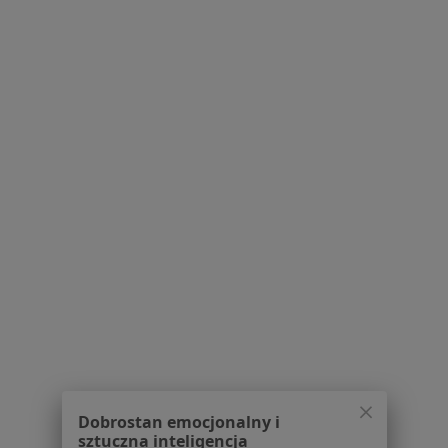
80 opinii
Szpitalna 14, Dąbrowa Górnicza
•
Mapa
Elmadent
Konsultacja chirurgiczna
200 zł
Specjalista nie oferuje umawiania online pod tym adresem.
Poproś o wizytę
1
2
3
Powiązane wyszukiwania
W pobliżu Będzina
Ból zęba w Katowicach
Ból zęba w Gliwicach
Dobrostan emocjonalny i
sztuczna inteligencja
Ból zęba w Sosnowcu