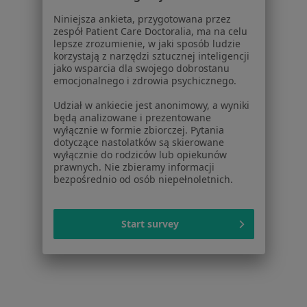
Niniejsza ankieta, przygotowana przez
Ból zęba w Tychach
zespół Patient Care Doctoralia, ma na celu
lepsze zrozumienie, w jaki sposób ludzie
Ból zęba w Rudzie Śląskiej
korzystają z narzędzi sztucznej inteligencji
jako wsparcia dla swojego dobrostanu
Więcej (14)
emocjonalnego i zdrowia psychicznego.
Więcej w kategorii: W pobliżu Będzina
Udział w ankiecie jest anonimowy, a wyniki
Schorzenia w Będzinie
będą analizowane i prezentowane
wyłącznie w formie zbiorczej. Pytania
Próchnica w Będzinie
dotyczące nastolatków są skierowane
wyłącznie do rodziców lub opiekunów
Braki zębowe w Będzinie
prawnych. Nie zbieramy informacji
bezpośrednio od osób niepełnoletnich.
Choroby miazgi w Będzinie
Nadwrażliwość zębów w Będzinie
Start survey
Przebarwienia zębów w Będzinie
Więcej (15)
Więcej w kategorii: Schorzenia w Będzinie