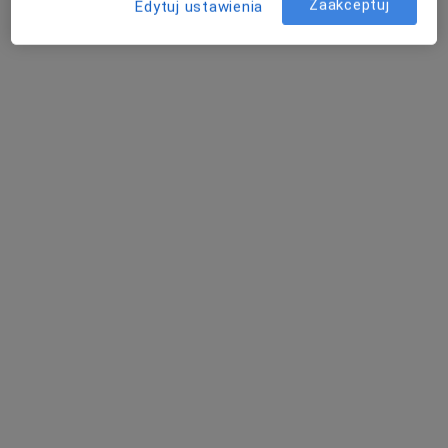
Zaakceptuj
Edytuj ustawienia
lek. dent. Betina Maria Kontny-Długaj
·
Więcej
Stomatolog
18 opinii
Szpitalna 14, Dąbrowa Górnicza
•
Mapa
Elmadent
Konsultacja protetyczna
od 200 zł
Specjalista nie oferuje umawiania online pod tym adresem.
Poproś o wizytę