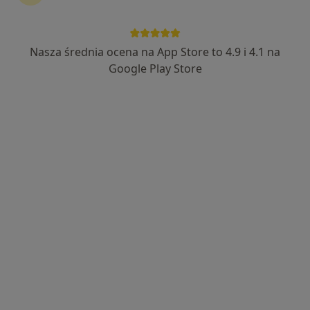
Nasza średnia ocena na App Store to 4.9 i 4.1 na
Marcin Malinowski
Google Play Store
·
Więcej
Fizjoterapeuta
194 opinie
Aleja Hugona Kołłątaja 34, Będzin
•
Mapa
NORMOTONIA Będzin | Fizjoterapia i Rehabilitacja | Neurologia Funkcjonalna PDTR | Psychologia i Psychoterapia Somatyczna | Naturoterapia |
Badania diagnostyczne
200 zł
Specjalista nie oferuje umawiania online pod tym adresem.
Poproś o wizytę