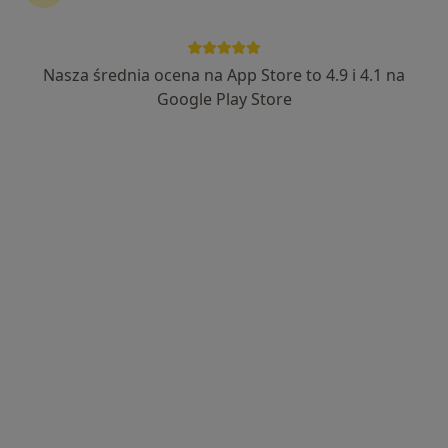
Nasza średnia ocena na App Store to 4.9 i 4.1 na
Marta Heller-Surowiec
Google Play Store
·
Więcej
Dietetyk
102 opinie
Adres
Online
Gdańska 13, Czeladź
•
Mapa
Mój Dietetyk
Konsultacja dietetyczna
180 zł
Specjalista nie oferuje umawiania online pod tym adresem.
Poproś o wizytę