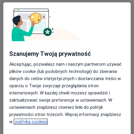
Szanujemy Twoją prywatność
Bezpieczne płatności
Centrum Zdrowia Jomadent
Akceptując, pozwalasz nam i naszym partnerom używać
plików cookie (lub podobnych technologii) do zbierania
·
Więcej
Stomatologia, Interna, Chirurgia
danych do celów statystycznych i dostarczania treści w
1936 opinii
oparciu o Twoje zwyczaje przeglądania stron
3 Maja 40, Dąbrowa Górnicza
•
Mapa
internetowych. W każdej chwili możesz sprawdzić i
USG
70 zł
zaktualizować swoje preferencje w ustawieniach. W
ustawieniach znajdziesz również linki do polityk
Pokaż więcej usług
prywatności stron trzecich. Więcej informacji znajdziesz
w
polityka cookies
lek. Michał Popek
dr n. med. Karolina
lek. Michał Borkowski