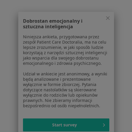
W pobliżu Będzina
Zapalenie trzustki w Katowicach
Dobrostan emocjonalny i
Zapalenie trzustki w Gliwicach
sztuczna inteligencja
Zapalenie trzustki w Sosnowcu
Niniejsza ankieta, przygotowana przez
zespół Patient Care Doctoralia, ma na celu
Zapalenie trzustki w Chorzowie
lepsze zrozumienie, w jaki sposób ludzie
korzystają z narzędzi sztucznej inteligencji
Zapalenie trzustki w Świętochłowicach
jako wsparcia dla swojego dobrostanu
emocjonalnego i zdrowia psychicznego.
Więcej (13)
Więcej w kategorii: W pobliżu Będzina
Udział w ankiecie jest anonimowy, a wyniki
będą analizowane i prezentowane
Schorzenia w Będzinie
wyłącznie w formie zbiorczej. Pytania
dotyczące nastolatków są skierowane
Nadciśnienie tętnicze w Będzinie
wyłącznie do rodziców lub opiekunów
prawnych. Nie zbieramy informacji
Choroby przewlekłe w Będzinie
bezpośrednio od osób niepełnoletnich.
Choroby układu oddechowego w Będzinie
Cukrzyca w Będzinie
Start survey