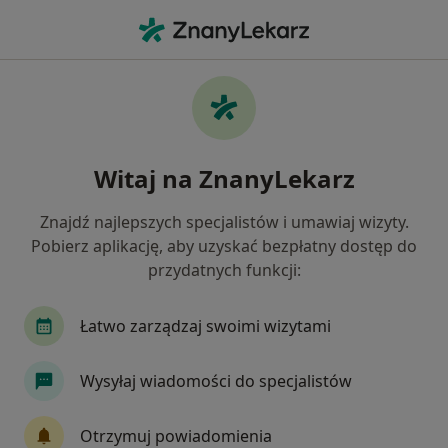
Me
Zapalenie Trzustki • Będzin, śląskie
Filtry
• 1
Ubezpieczenie
Map
Zapalenie trzustki specjaliści w Będzinie
Witaj na ZnanyLekarz
Jak działają wyniki wyszukiwania
Znajdź najlepszych specjalistów i umawiaj wizyty.
Pobierz aplikację, aby uzyskać bezpłatny dostęp do
Jakiego specjalisty szukasz?
przydatnych funkcji:
Internista
Gastrolog
Chirurg
Kardio
Łatwo zarządzaj swoimi wizytami
Wysyłaj wiadomości do specjalistów
Otrzymuj powiadomienia