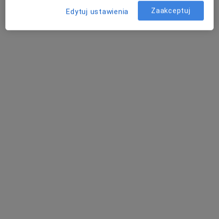
ortopeda
Pinocy
ginekolog
Zaakceptuj
Edytuj ustawienia
chirurg
stomatologiczny
Zobacz wszystkich 27 specjalistów
Brak dostępnych specjalistów z wolnymi terminami w tym centrum medycznym.
Pokaż profil
Bezpieczne płatności
INTER-MED BĘDZIN