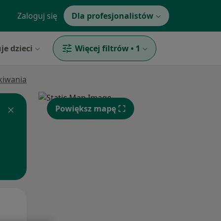
Zaloguj się
Dla profesjonalistów
je dzieci
Więcej filtrów
•
1
ukiwania
Powiększ mapę
Wt,
Śr,
Czw,
11 Sie
12 Sie
13 Sie