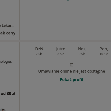
PROelmed Wielospecjalistyczne Przychodnie Lekarskie
rak ceny
Dziś
Jutro
Ndz,
Pon,
7 Sie
8 Sie
9 Sie
10 Sie
ologia,
Umawianie online nie jest dostępne
Pokaż profil
od 80 zł