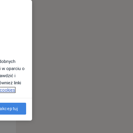
odobnych
i w oparciu o
awdzić i
wnież linki
 cookies
akceptuj
Wt,
Śr,
Czw,
11 Sie
12 Sie
13 Sie