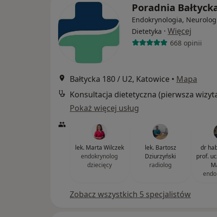
Poradnia Bałtyck
Endokrynologia, Neurolog
·
Więcej
Dietetyka
668 opinii
Bałtycka 180 / U2, Katowice
•
Mapa
Konsultacja dietetyczna (pierwsza wizyt
Pokaż więcej usług
lek. Marta Wilczek
lek. Bartosz
dr hab
endokrynolog
Dziurzyński
prof. u
dziecięcy
radiolog
Ma
endo
Zobacz wszystkich 5 specjalistów