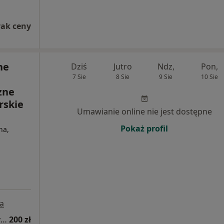
rak ceny
ne
Dziś
Jutro
Ndz,
Pon,
7 Sie
8 Sie
9 Sie
10 Sie
zne
rskie
Umawianie online nie jest dostępne
Pokaż profil
na,
a
Konsultacja alergologiczna (kolejna wizyta)
200 zł