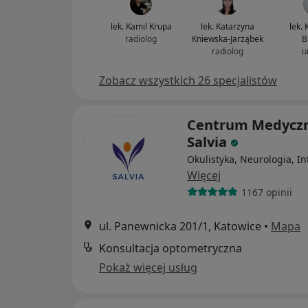
lek. Kamil Krupa
lek. Katarzyna
lek. 
radiolog
Kniewska-Jarząbek
B
radiolog
u
Zobacz wszystkich 26 specjalistów
Centrum Medycz
Salvia
Okulistyka, Neurologia, I
Więcej
1167 opinii
ul. Panewnicka 201/1, Katowice
•
Mapa
Konsultacja optometryczna
Pokaż więcej usług