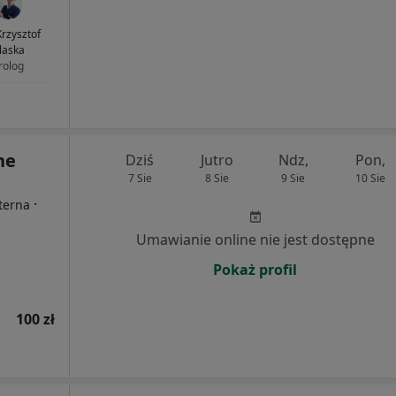
Krzysztof
laska
rolog
ne
Dziś
Jutro
Ndz,
Pon,
7 Sie
8 Sie
9 Sie
10 Sie
·
nterna
Umawianie online nie jest dostępne
Pokaż profil
100 zł