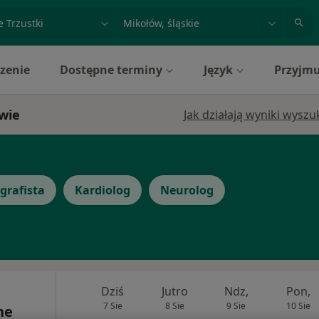
acja, badanie lub nazwisko
miasto lub dzielnica
zenie
Dostępne terminy
Język
Przyjmu
owie
Jak działają wyniki wysz
grafista
Kardiolog
Neurolog
Dziś
Jutro
Ndz,
Pon,
7 Sie
8 Sie
9 Sie
10 Sie
ne