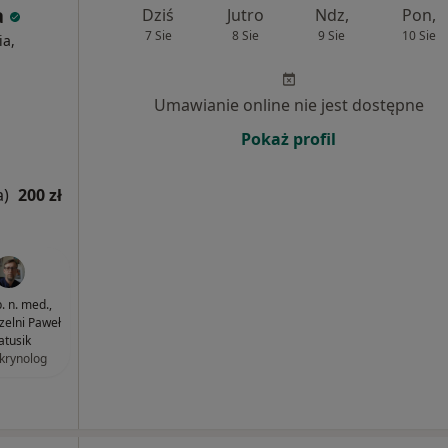
a
Dziś
Jutro
Ndz,
Pon,
7 Sie
8 Sie
9 Sie
10 Sie
ia,
Umawianie online nie jest dostępne
Pokaż profil
a)
200 zł
. n. med.,
czelni Paweł
tusik
krynolog