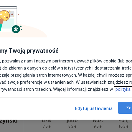
cięca,
Umawianie online nie jest dostępne
Pokaż profil
Mapa
a)
150 zł
my Twoją prywatność
, pozwalasz nam i naszym partnerom używać plików cookie (lub p
) do zbierania danych do celów statystycznych i dostarczania treśc
zaje przeglądania stron internetowych. W każdej chwili możesz spr
. Michał
wać swoje preferencje w ustawieniach. W ustawieniach znajdziesz ró
iakowski
topeda
prywatności stron trzecich. Więcej informacji znajdziesz w
polityka
Za
Edytuj ustawienia
rzyński
Dziś
Jutro
Ndz,
Pon,
7 Sie
8 Sie
9 Sie
10 Sie