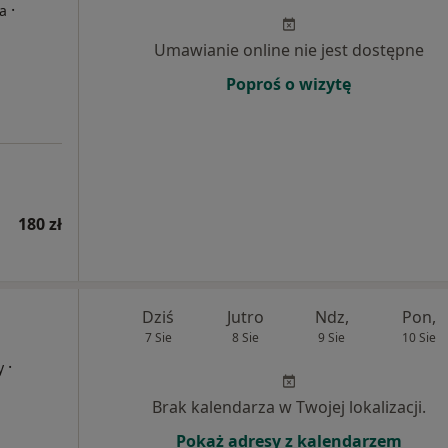
·
ta
Umawianie online nie jest dostępne
Poproś o wizytę
180 zł
Dziś
Jutro
Ndz,
Pon,
7 Sie
8 Sie
9 Sie
10 Sie
·
y
Brak kalendarza w Twojej lokalizacji.
Pokaż adresy z kalendarzem