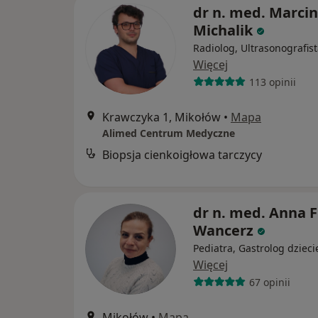
dr n. med. Marcin
Michalik
Radiolog, Ultrasonografis
Więcej
113 opinii
Krawczyka 1, Mikołów
•
Mapa
Alimed Centrum Medyczne
Biopsja cienkoigłowa tarczycy
dr n. med. Anna F
Wancerz
Pediatra, Gastrolog dzieci
Więcej
67 opinii
Mikołów
•
Mapa