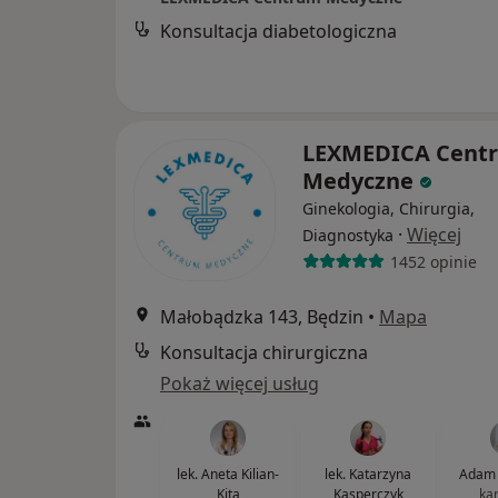
Konsultacja diabetologiczna
LEXMEDICA Cent
Medyczne
Ginekologia, Chirurgia,
·
Więcej
Diagnostyka
1452 opinie
Małobądzka 143, Będzin
•
Mapa
Konsultacja chirurgiczna
Pokaż więcej usług
lek. Aneta Kilian-
lek. Katarzyna
Adam 
Kita
Kasperczyk
ka