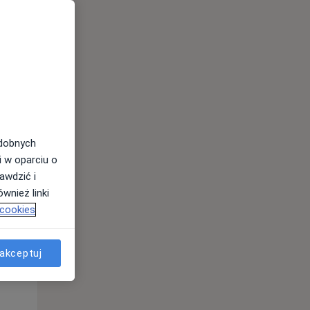
odobnych
i w oparciu o
awdzić i
Śr,
Czw,
Pt,
wnież linki
12 Sie
13 Sie
14 Sie
 cookies
akceptuj