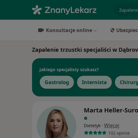
specjaliz
Konsultacje online
Ubezpiec
Zapalenie trzustki specjaliści w Dąbro
Jakiego specjalisty szukasz?
Gastrolog
Internista
Chirur
Marta Heller-Sur
·
Więcej
Dietetyk
102 opinie