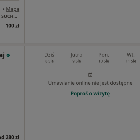
•
Mapa
Dietetyk Kliniczny i Onkologiczny mgr Anna SOCHACKA Będzin
100 zł
aj
Dziś
Jutro
Pon,
Wt,
8 Sie
9 Sie
10 Sie
11 Sie
Umawianie online nie jest dostępne
Poproś o wizytę
od 280 zł