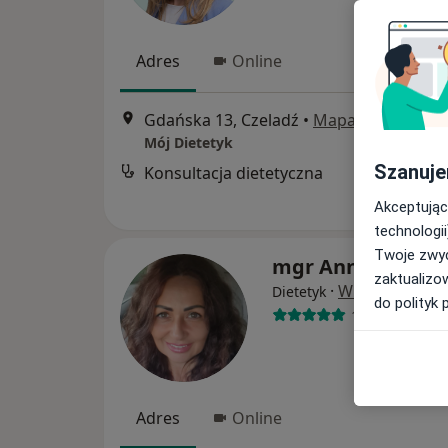
Adres
Online
Gdańska 13, Czeladź
•
Mapa
Mój Dietetyk
Szanuje
Konsultacja dietetyczna
Akceptując
technologii
Twoje zwyc
mgr Anna Sochac
zaktualizo
·
Więcej
Dietetyk
do polityk 
163 opinie
Adres
Online