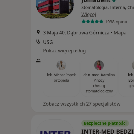
Stomatologia, Interna, Ch
Więcej
1938 opinii
3 Maja 40, Dąbrowa Górnicza
•
Mapa
USG
Pokaż więcej usług
lek. Michał Popek
dr n. med. Karolina
lek
ortopeda
Pinocy
Bor
chirurg
gin
stomatologiczny
Zobacz wszystkich 27 specjalistów
Bezpieczne płatności
INTER-MED BĘDZ