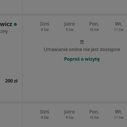
owicz
Dziś
Jutro
Pon,
Wt,
8 Sie
9 Sie
10 Sie
11 Sie
·
czny
Umawianie online nie jest dostępne
Poproś o wizytę
200 zł
Dziś
Jutro
Pon,
Wt,
8 Sie
9 Sie
10 Sie
11 Sie