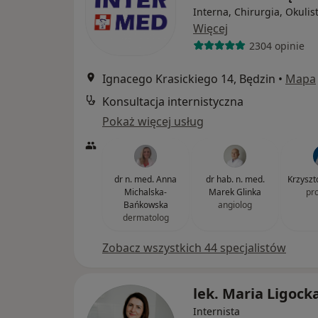
Interna, Chirurgia, Okulis
Więcej
2304 opinie
Ignacego Krasickiego 14, Będzin
•
Mapa
Konsultacja internistyczna
Pokaż więcej usług
dr n. med. Anna
dr hab. n. med.
Krzyszt
Michalska-
Marek Glinka
pr
Bańkowska
angiolog
dermatolog
Zobacz wszystkich 44 specjalistów
lek. Maria Ligock
Internista