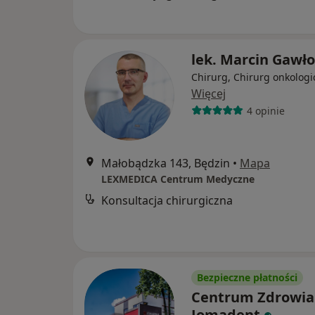
lek. Marcin Gawł
Chirurg, Chirurg onkologi
Więcej
4 opinie
Małobądzka 143, Będzin
•
Mapa
LEXMEDICA Centrum Medyczne
Konsultacja chirurgiczna
Bezpieczne płatności
Centrum Zdrowia
Jomadent