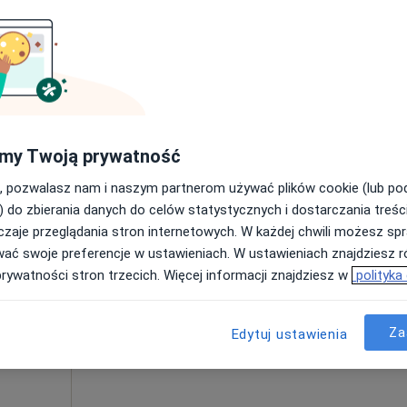
Poproś o wizytę
my Twoją prywatność
180 zł
, pozwalasz nam i naszym partnerom używać plików cookie (lub p
) do zbierania danych do celów statystycznych i dostarczania treśc
zaje przeglądania stron internetowych. W każdej chwili możesz spr
ka
Dziś
Jutro
Pon,
Wt,
wać swoje preferencje w ustawieniach. W ustawieniach znajdziesz ró
8 Sie
9 Sie
10 Sie
11 Sie
prywatności stron trzecich. Więcej informacji znajdziesz w
polityka
Umawianie online nie jest dostępne
Za
Edytuj ustawienia
Poproś o wizytę