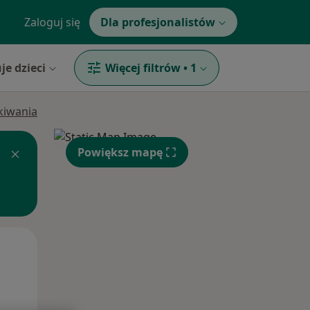
Zaloguj się
Dla profesjonalistów
je dzieci
Więcej filtrów
•
1
ukiwania
Powiększ mapę
Śr,
Czw,
Pt,
12 Sie
13 Sie
14 Sie