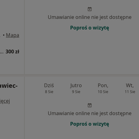
Umawianie online nie jest dostępne
Poproś o wizytę
rnicza
•
Mapa
sultacja internistyczna + USG jamy brzusznej
300 zł
awiec-
Dziś
Jutro
Pon,
Wt,
8 Sie
9 Sie
10 Sie
11 Sie
ęcej
Umawianie online nie jest dostępne
Poproś o wizytę