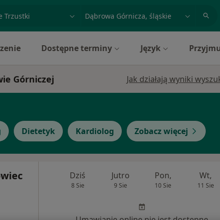
acja, badanie lub nazwisko
miasto lub dzielnica
zenie
Dostępne terminy
Język
Przyjmu
wie Górniczej
Jak działają wyniki wysz
g
Dietetyk
Kardiolog
Zobacz więcej
owiec
Dziś
Jutro
Pon,
Wt,
8 Sie
9 Sie
10 Sie
11 Sie
Umawianie online nie jest dostępne