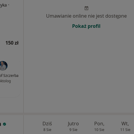
·
tyka
Umawianie online nie jest dostępne
Pokaż profil
150 zł
of Szczerba
oktolog
a
Dziś
Jutro
Pon,
Wt,
8 Sie
9 Sie
10 Sie
11 Sie