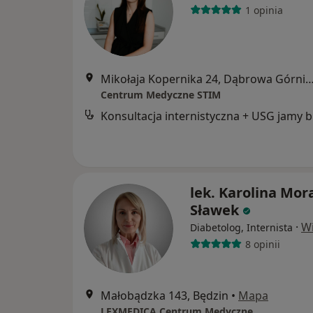
1 opinia
Mikołaja Kopernika 24, Dąbrowa Gó
Centrum Medyczne STIM
Kon
lek. Karolina Mor
Sławek
·
Wi
Diabetolog, Internista
8 opinii
Małobądzka 143, Będzin
•
Mapa
LEXMEDICA Centrum Medyczne