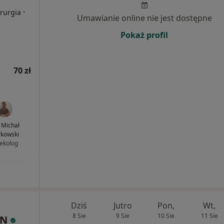
·
irurgia
Umawianie online nie jest dostępne
Pokaż profil
70 zł
. Michał
kowski
ekolog
Dziś
Jutro
Pon,
Wt,
8 Sie
9 Sie
10 Sie
11 Sie
IN