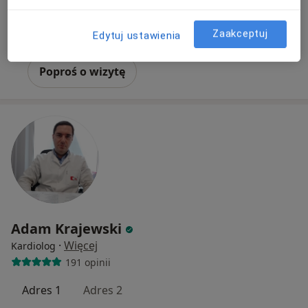
Konsultacja kardiologiczna
250 zł
Zaakceptuj
Edytuj ustawienia
Specjalista nie oferuje umawiania online pod tym adresem.
Poproś o wizytę
Adam Krajewski
·
Więcej
Kardiolog
191 opinii
Adres 1
Adres 2