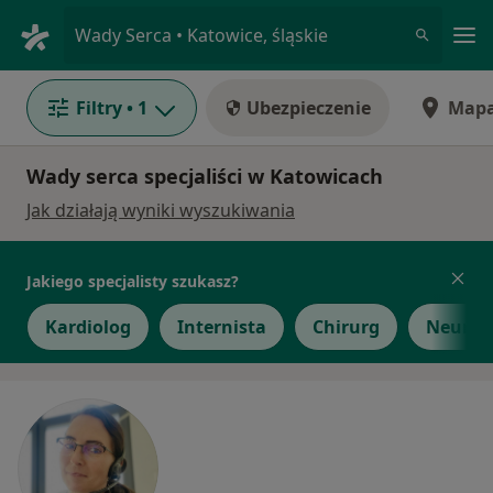
Me
Wady Serca • Katowice, śląskie
Filtry
• 1
Ubezpieczenie
Map
Wady serca specjaliści w Katowicach
Jak działają wyniki wyszukiwania
Jakiego specjalisty szukasz?
Kardiolog
Internista
Chirurg
Neurol