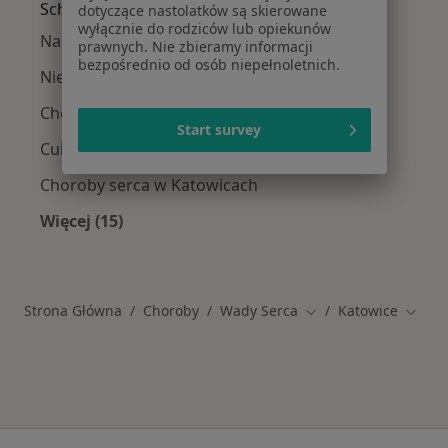
Schorzenia w Katowicach
dotyczące nastolatków są skierowane
wyłącznie do rodziców lub opiekunów
Nadciśnienie tętnicze w Katowicach
prawnych. Nie zbieramy informacji
bezpośrednio od osób niepełnoletnich.
Niewydolność serca w Katowicach
Choroba wieńcowa w Katowicach
Start survey
Cukrzyca w Katowicach
Choroby serca w Katowicach
Więcej (15)
Więcej w kategorii: Schorzenia w Katowicach
Strona Główna
Choroby
Wady Serca
Katowice
Zmień miasto
Zmień