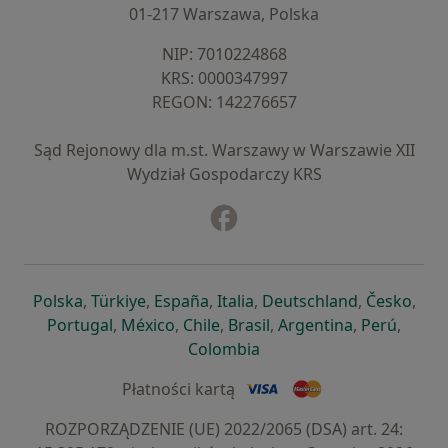
01-217 Warszawa, Polska
NIP: ⁠7010224868
KRS: ⁠0000347997
REGON: ⁠142276657
Sąd Rejonowy dla m.st. Warszawy w Warszawie XII
Wydział Gospodarczy KRS
Facebook
otwiera się w nowej karcie
otwiera się w nowej karcie
otwiera się w nowej karcie
otwiera się w nowej karcie
otwiera się w nowej karci
otwiera się
otwi
Polska
,
Türkiye
,
España
,
Italia
,
Deutschland
,
Česko
,
otwiera się w nowej karcie
otwiera się w nowej karcie
otwiera się w nowej karcie
otwiera się w nowej kar
otwiera się 
otwier
Portugal
,
México
,
Chile
,
Brasil
,
Argentina
,
Perú
,
otwiera się w nowej karc
Colombia
Płatności kartą
ROZPORZĄDZENIE (UE) 2022/2065 (DSA) art. 24: