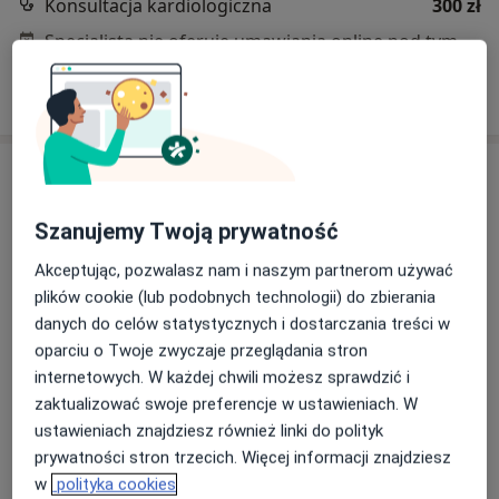
Konsultacja kardiologiczna
300 zł
Specjalista nie oferuje umawiania online pod tym adresem.
Poproś o wizytę
Szanujemy Twoją prywatność
Akceptując, pozwalasz nam i naszym partnerom używać
plików cookie (lub podobnych technologii) do zbierania
danych do celów statystycznych i dostarczania treści w
Bezpieczne płatności
oparciu o Twoje zwyczaje przeglądania stron
dr n. med. Tomasz Skowerski
internetowych. W każdej chwili możesz sprawdzić i
·
Więcej
zaktualizować swoje preferencje w ustawieniach. W
Kardiolog
199 opinii
ustawieniach znajdziesz również linki do polityk
prywatności stron trzecich. Więcej informacji znajdziesz
Poniatowskiego 14, Katowice
•
Mapa
w
polityka cookies
NZOZ "MED-VOX"