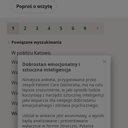
Poproś o wizytę
1
2
3
4
5
6
9
Powiązane wyszukiwania
W pobliżu Katowic
Wady serca w Gliwicach
Dobrostan emocjonalny i
sztuczna inteligencja
Wady serca w Zabrzu
Niniejsza ankieta, przygotowana przez
Wady serca w Sosnowcu
zespół Patient Care Doctoralia, ma na celu
lepsze zrozumienie, w jaki sposób ludzie
Wady serca w Tychach
korzystają z narzędzi sztucznej inteligencji
jako wsparcia dla swojego dobrostanu
Wady serca w Dąbrowie Górniczej
emocjonalnego i zdrowia psychicznego.
Więcej (14)
Udział w ankiecie jest anonimowy, a wyniki
Więcej w kategorii: W pobliżu Katowic
będą analizowane i prezentowane
wyłącznie w formie zbiorczej. Pytania