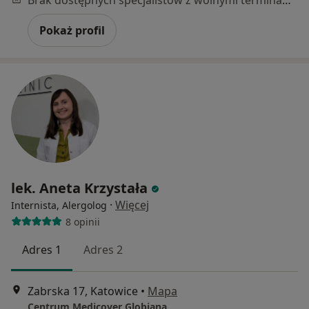
Brak dostępnych specjalistów z wolnymi terminami w tym centrum medycznym.
Pokaż profil
lek. Aneta Krzystała
·
Więcej
Internista, Alergolog
8 opinii
Adres 1
Adres 2
Zabrska 17, Katowice
•
Mapa
Centrum Medicover Globiana