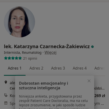
lek. Katarzyna Czarnecka-Żakiewicz
·
Więcej
Internista, Reumatolog
21 opinii
Adres 1
Adres 2
Adres 3
Adres 4
Adres 5
aleja Roździeńskiego 1a, Katowice
•
Mapa
Dobrostan emocjonalny i
sztuczna inteligencja
Centrum Medyczne GRUPA LUX MED Katowice - Roździeńskiego 1A
Konsultacja internistyczna
od 269 zł
Niniejsza ankieta, przygotowana przez
zespół Patient Care Doctoralia, ma na celu
Specjalista nie oferuje umawiania online pod tym adresem.
lepsze zrozumienie, w jaki sposób ludzie