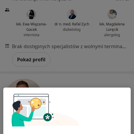
lek. Ewa Wiązania-
dr n. med. Rafał Zych
lek. Magdalena
Gacek
diabetolog
Loręcik
internista
alergolog
Brak dostępnych specjalistów z wolnymi terminami w tym centrum medycznym.
Pokaż profil
dr n. med. Michał Paluch