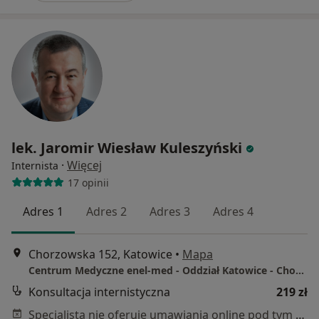
lek. Jaromir Wiesław Kuleszyński
·
Więcej
Internista
17 opinii
Adres 1
Adres 2
Adres 3
Adres 4
Chorzowska 152, Katowice
•
Mapa
Centrum Medyczne enel-med - Oddział Katowice - Chorzowska
Konsultacja internistyczna
219 zł
Specjalista nie oferuje umawiania online pod tym adresem.