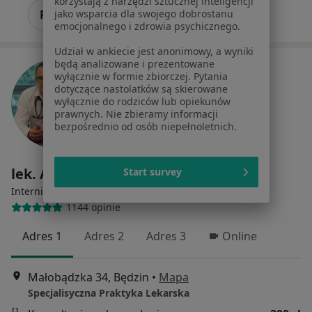
korzystają z narzędzi sztucznej inteligencji
Poproś o wizytę
jako wsparcia dla swojego dobrostanu
emocjonalnego i zdrowia psychicznego.
Udział w ankiecie jest anonimowy, a wyniki
będą analizowane i prezentowane
wyłącznie w formie zbiorczej. Pytania
dotyczące nastolatków są skierowane
wyłącznie do rodziców lub opiekunów
prawnych. Nie zbieramy informacji
bezpośrednio od osób niepełnoletnich.
lek. Arkadiusz Brodowski
Start survey
·
Więcej
Internista, Pulmonolog
1144 opinie
Adres 1
Adres 2
Adres 3
Online
Małobądzka 34, Będzin
•
Mapa
Specjalisyczna Praktyka Lekarska