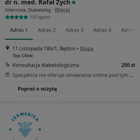
dr n. med. Rafał Zych
·
Więcej
Internista, Diabetolog
137 opinii
Adres 1
Adres 2
Adres 3
Adres 4
Adres 5
11 Listopada 18b/1, Będzin
•
Mapa
Top Clinic
Konsultacja diabetologiczna
250 zł
Specjalista nie oferuje umawiania online pod tym adresem.
Poproś o wizytę