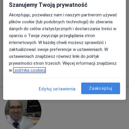
Internista
Szanujemy Twoją prywatność
35 opinii
Akceptując, pozwalasz nam i naszym partnerom używać
Adres 1
Adres 2
Adres 3
Adres 4
plików cookie (lub podobnych technologii) do zbierania
danych do celów statystycznych i dostarczania treści w
oparciu o Twoje zwyczaje przeglądania stron
Karłowicza, Katowice
•
Mapa
internetowych. W każdej chwili możesz sprawdzić i
Centrum Medyczne Grupa LUX MED – Katowice, ul. Karłowicza 11
zaktualizować swoje preferencje w ustawieniach. W
Konsultacja internistyczna
od 259 zł
ustawieniach znajdziesz również linki do polityk
Specjalista nie oferuje umawiania online pod tym adresem.
prywatności stron trzecich. Więcej informacji znajdziesz
w
polityka cookies
Poproś o wizytę
Zaakceptuj
Edytuj ustawienia