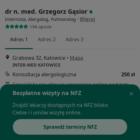
dr n. med. Grzegorz Gąsior
·
Więcej
Internista, Alergolog, Pulmonolog
194 opinie
Adres 1
Adres 2
Adres 3
Grabowa 32, Katowice
•
Mapa
INTER-MED KATOWICE
Konsultacja alergologiczna
250 zł
Specjalista nie oferuje umawiania online pod tym adresem.
Bezpłatne wizyty na NFZ
Poproś o wizytę
Znajdź lekarzy dostępnych na NFZ blisko
Ciebie i i umów wizytę online.
Sprawdź terminy NFZ