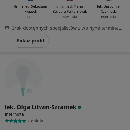
dr n. med. Sebastian
dr n. med. Maria
lek. Bartłomiej
Kwiatek
Barbara Palka-Słowik
Czarnecki
angiolog
internista
internista
Brak dostępnych specjalistów z wolnymi terminami w tym centrum medycznym.
Pokaż profil
lek. Olga Litwin-Szramek
Internista
1 opinia