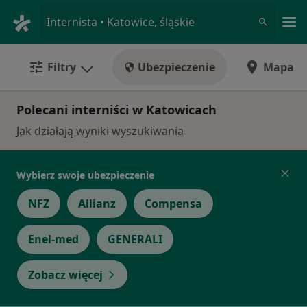
Me
Internista • Katowice, śląskie
Filtry
Ubezpieczenie
Mapa
Polecani interniści w Katowicach
Jak działają wyniki wyszukiwania
Wybierz swoje ubezpieczenie
NFZ
Allianz
Compensa
Enel-med
GENERALI
Zobacz więcej