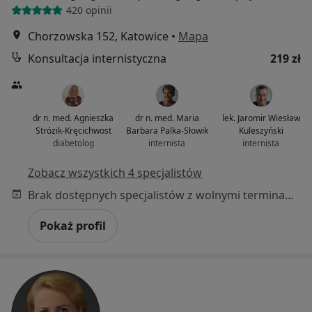
420 opinii
Chorzowska 152, Katowice
•
Mapa
Konsultacja internistyczna
219 zł
dr n. med. Agnieszka
dr n. med. Maria
lek. Jaromir Wiesław
Strózik-Kręcichwost
Barbara Palka-Słowik
Kuleszyński
diabetolog
internista
internista
Zobacz wszystkich 4 specjalistów
Brak dostępnych specjalistów z wolnymi terminami w tym centrum medycznym.
Pokaż profil