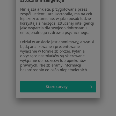
sztuczna inteligencja
Placówki medyczne
Niniejsza ankieta, przygotowana przez
Pytania i odpowiedzi
zespół Patient Care Doctoralia, ma na celu
Usługi i zabiegi
lepsze zrozumienie, w jaki sposób ludzie
Choroby
korzystają z narzędzi sztucznej inteligencji
jako wsparcia dla swojego dobrostanu
Pomoc
emocjonalnego i zdrowia psychicznego.
Aplikacje mobilne
Blog dla pacjentów
Udział w ankiecie jest anonimowy, a wyniki
będą analizowane i prezentowane
Dla profesjonalistów
wyłącznie w formie zbiorczej. Pytania
dotyczące nastolatków są skierowane
wyłącznie do rodziców lub opiekunów
Cennik
prawnych. Nie zbieramy informacji
Dla lekarzy
bezpośrednio od osób niepełnoletnich.
Dla placówek medycznych
Noa Notes
nowość
Baza wiedzy
Start survey
Centrum Pomocy dla Specjalisty
Kontakt
ZnanyLekarz - Strona główna
ZnanyLekarz Sp. z o.o.