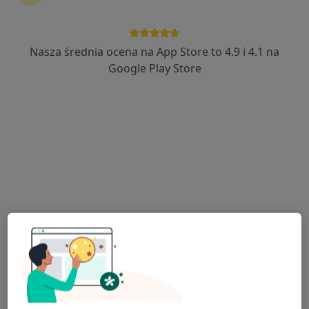
Nasza średnia ocena na App Store to 4.9 i 4.1 na
lek. Katarzyna Franelak-Cywińska
Google Play Store
·
Więcej
Psychiatra
354 opinie
Adres
Online
Grunwaldzka 48, Lubliniec
•
Mapa
Wojewódzki Szpital Neuropsychiatryczny im. dr. Emila Cyrana
Konsultacja psychiatryczna (pierwsza wizyta)
Brak ceny
Specjalista nie oferuje umawiania online pod tym adresem.
Poproś o wizytę