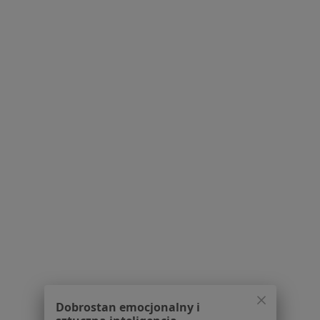
Serwis
Regulamin
Polityka prywatności pacjentów
Polityka prywatności profesjonalistów
Polityka prywatności dla profesjonalistów, których
dane pozyskaliśmy samodzielnie
Polityka cookies
Jak działają wyniki wyszukiwania
Dostępność
O nas
Praca
Rekrutujemy!
Partnerzy
Centrum prasowe
Kontakt
Dla pacjentów
Dobrostan emocjonalny i
Lekarze