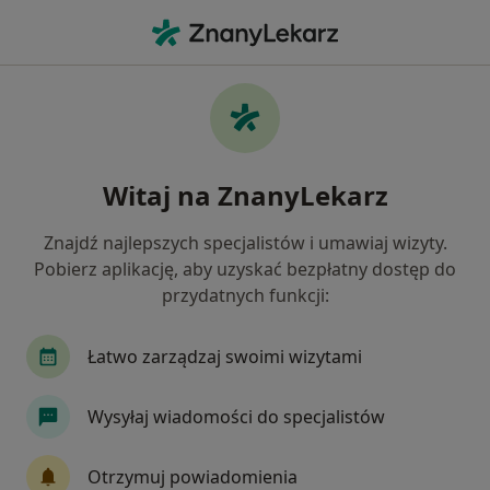
Me
Zaburzenia W Relacjach Międzyludzkich • Lubliniec, śląskie
Filtry
• 1
Mapa
Zaburzenia w relacjach międzyludzkich
Witaj na ZnanyLekarz
specjaliści w Lublińcu
Jak działają wyniki wyszukiwania
Znajdź najlepszych specjalistów i umawiaj wizyty.
Pobierz aplikację, aby uzyskać bezpłatny dostęp do
przydatnych funkcji:
Jakiego specjalisty szukasz?
Psycholog
Psychoterapeuta
Psychiatra
Łatwo zarządzaj swoimi wizytami
Wysyłaj wiadomości do specjalistów
Otrzymuj powiadomienia