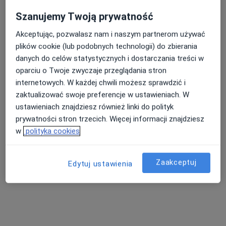
Szanujemy Twoją prywatność
Akceptując, pozwalasz nam i naszym partnerom używać
plików cookie (lub podobnych technologii) do zbierania
danych do celów statystycznych i dostarczania treści w
oparciu o Twoje zwyczaje przeglądania stron
mgr Aleksandra Chałupka
internetowych. W każdej chwili możesz sprawdzić i
·
Więcej
Psycholog
zaktualizować swoje preferencje w ustawieniach. W
10 opinii
ustawieniach znajdziesz również linki do polityk
prywatności stron trzecich. Więcej informacji znajdziesz
Adres
Online
w
polityka cookies
Adama Mickiewicza 17, Lubliniec
•
Mapa
Zaakceptuj
Edytuj ustawienia
Gabinet psychologiczny - mgr Aleksandra Chałupka
Konsultacja psychologiczna
180 zł
Specjalista nie oferuje umawiania online pod tym adresem.
Poproś o wizytę