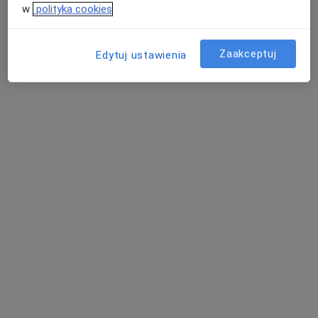
w
polityka cookies
Zaakceptuj
Edytuj ustawienia
mgr Iwona Grzech-Nowak
·
Więcej
Psycholog, Psychoterapeuta
15 opinii
Adres
Online
Adama Mickiewicza 17, Lubliniec
•
Mapa
Gabinet Psychologiczny Lubliniec ul. Mickiewicza 17
Konsultacja psychologiczna
200 zł
Specjalista nie oferuje umawiania online pod tym adresem.