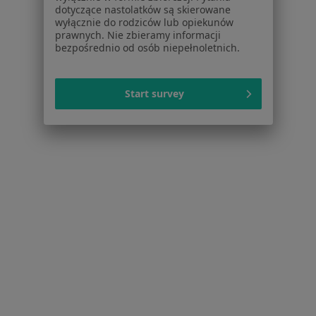
Placówki medyczne
dotyczące nastolatków są skierowane
wyłącznie do rodziców lub opiekunów
Pytania i odpowiedzi
prawnych. Nie zbieramy informacji
Usługi i zabiegi
bezpośrednio od osób niepełnoletnich.
Choroby
Pomoc
Start survey
Aplikacje mobilne
Blog dla pacjentów
Dla profesjonalistów
Cennik
Dla lekarzy
Dla placówek medycznych
Noa Notes
nowość
Baza wiedzy
Centrum Pomocy dla Specjalisty
Kontakt
ZnanyLekarz - Strona główna
ZnanyLekarz Sp. z o.o.