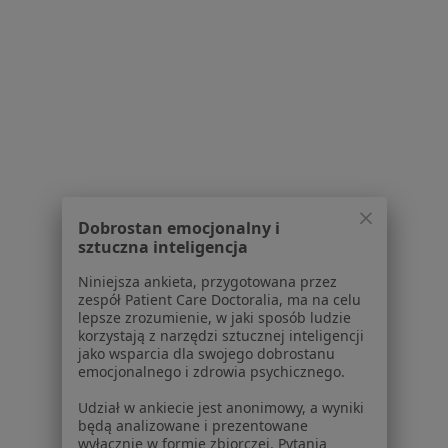
Serwis
Regulamin
Polityka prywatności pacjentów
Polityka prywatności profesjonalistów
Polityka prywatności dla profesjonalistów, których
dane pozyskaliśmy samodzielnie
Polityka cookies
Jak działają wyniki wyszukiwania
Dobrostan emocjonalny i
Dostępność
sztuczna inteligencja
O nas
Niniejsza ankieta, przygotowana przez
Praca
Rekrutujemy!
zespół Patient Care Doctoralia, ma na celu
Partnerzy
lepsze zrozumienie, w jaki sposób ludzie
korzystają z narzędzi sztucznej inteligencji
Centrum prasowe
jako wsparcia dla swojego dobrostanu
Kontakt
emocjonalnego i zdrowia psychicznego.
Dla pacjentów
Udział w ankiecie jest anonimowy, a wyniki
będą analizowane i prezentowane
Lekarze
wyłącznie w formie zbiorczej. Pytania