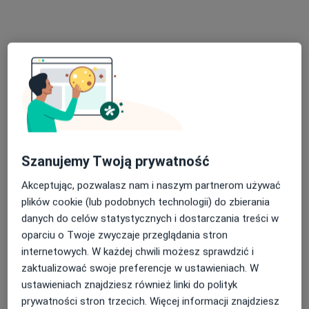
mgr Aleksandra Chałupka
·
Więcej
Psycholog
10 opinii
Adres
Online
Szanujemy Twoją prywatność
Akceptując, pozwalasz nam i naszym partnerom używać
Adama Mickiewicza 17, Lubliniec
•
Mapa
plików cookie (lub podobnych technologii) do zbierania
Gabinet psychologiczny - mgr Aleksandra Chałupka
danych do celów statystycznych i dostarczania treści w
Konsultacja psychologiczna
180 zł
oparciu o Twoje zwyczaje przeglądania stron
internetowych. W każdej chwili możesz sprawdzić i
Specjalista nie oferuje umawiania online pod tym adresem.
zaktualizować swoje preferencje w ustawieniach. W
Poproś o wizytę
ustawieniach znajdziesz również linki do polityk
prywatności stron trzecich. Więcej informacji znajdziesz