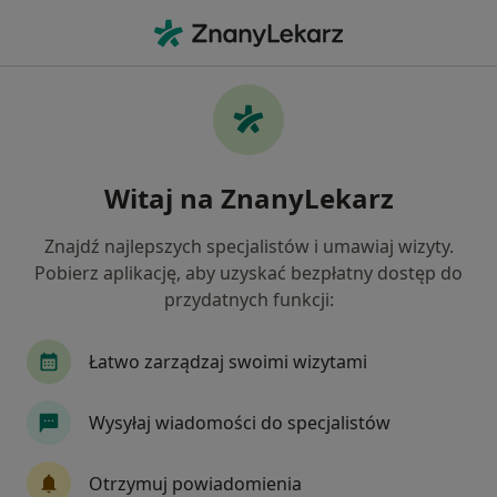
Me
Kryzys Życiowy • Lubliniec, śląskie
Filtry
• 1
Mapa
Kryzys życiowy specjaliści w Lublińcu
Witaj na ZnanyLekarz
Jak działają wyniki wyszukiwania
Znajdź najlepszych specjalistów i umawiaj wizyty.
Pobierz aplikację, aby uzyskać bezpłatny dostęp do
Jakiego specjalisty szukasz?
przydatnych funkcji:
Psycholog
Psychoterapeuta
Neurolog
Łatwo zarządzaj swoimi wizytami
Wysyłaj wiadomości do specjalistów
Otrzymuj powiadomienia