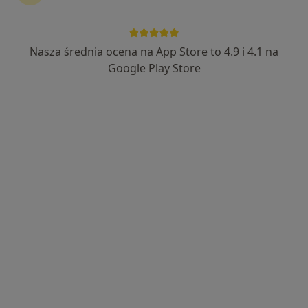
Nasza średnia ocena na App Store to 4.9 i 4.1 na
mgr Sonia Krawczyk
Google Play Store
·
Więcej
Psycholog dziecięcy, Psycholog
83 opinie
Adres 1
Adres 2
Adres 3
Online
Stalmacha 28, Lubliniec
•
Mapa
Tutti Centrum Rozwoju Dziecka
Konsultacja psychologiczna
200 zł
Specjalista nie oferuje umawiania online pod tym adresem.
Poproś o wizytę