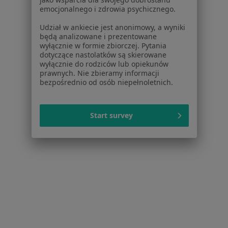
Zaburzenia w relacjach międzyludzkich w Tychach
emocjonalnego i zdrowia psychicznego.
Więcej (14)
Udział w ankiecie jest anonimowy, a wyniki
Więcej w kategorii: W pobliżu Dąbrowy Górnic
będą analizowane i prezentowane
wyłącznie w formie zbiorczej. Pytania
Schorzenia w Dąbrowie Górniczej
dotyczące nastolatków są skierowane
wyłącznie do rodziców lub opiekunów
Zaburzenia nastroju w Dąbrowie Górniczej
prawnych. Nie zbieramy informacji
bezpośrednio od osób niepełnoletnich.
Zaburzenia lękowe w Dąbrowie Górniczej
Kryzys emocjonalny w Dąbrowie Górniczej
Start survey
Depresja w Dąbrowie Górniczej
Zaburzenia emocjonalne w Dąbrowie Górniczej
Więcej (15)
Więcej w kategorii: Schorzenia w Dąbrowie Gó
Zaburzenia W Relacjach Międzyludzkich Specjaliści W
Dąbrowie Górniczej