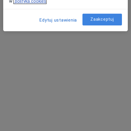
w
polityka cookies
Specjalista nie oferuje umawiania online pod tym adresem.
Zaakceptuj
Poproś o wizytę
Edytuj ustawienia
mgr Wioletta Drzewiecka
·
Więcej
Psycholog
14 opinii
Adres
Online
Augustynika 1a/36a, Dąbrowa Górnicza
•
Mapa