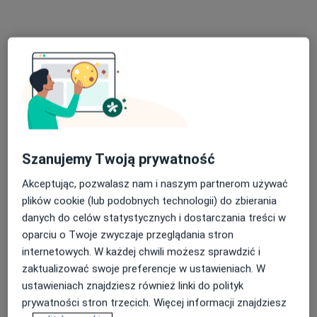
Specjalista nie oferuje umawiania online pod tym adresem.
Poproś o wizytę
Szanujemy Twoją prywatność
Akceptując, pozwalasz nam i naszym partnerom używać
plików cookie (lub podobnych technologii) do zbierania
dr n. med. Piotr Piech
danych do celów statystycznych i dostarczania treści w
·
Więcej
Ginekolog, Seksuolog
oparciu o Twoje zwyczaje przeglądania stron
199 opinii
internetowych. W każdej chwili możesz sprawdzić i
zaktualizować swoje preferencje w ustawieniach. W
Krośnieńska 1, Będzin
•
Mapa
ustawieniach znajdziesz również linki do polityk
PRO FEMINA Sp.J.
prywatności stron trzecich. Więcej informacji znajdziesz
Konsultacja ginekologiczna
od 300 zł