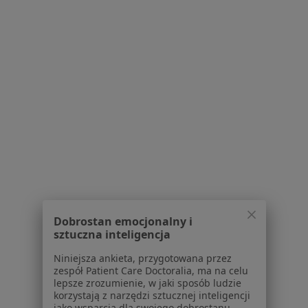
Specjalista nie oferuje umawiania online pod tym adresem.
Poproś o wizytę
1
2
3
4
Powiązane wyszukiwania
W pobliżu Dąbrowy Górniczej
Zaburzenia w relacjach międzyludzkich w
Katowicach
Zaburzenia w relacjach międzyludzkich w
Dobrostan emocjonalny i
Gliwicach
sztuczna inteligencja
Zaburzenia w relacjach międzyludzkich w Bytomiu
Niniejsza ankieta, przygotowana przez
zespół Patient Care Doctoralia, ma na celu
Zaburzenia w relacjach międzyludzkich w
lepsze zrozumienie, w jaki sposób ludzie
Sosnowcu
korzystają z narzędzi sztucznej inteligencji
jako wsparcia dla swojego dobrostanu