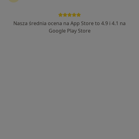
Nasza średnia ocena na App Store to 4.9 i 4.1 na
mgr Jagoda Materek-Kuś
Google Play Store
·
Więcej
Psycholog
18 opinii
Adres
Online
Ignacego Daszyńskiego, Będzin
•
Mapa
Gabinet Psychologiczny To Ważne - Będzin
Bezpłatna konsultacja wstępna - telefoniczna
Darmowa usługa
Specjalista nie oferuje umawiania online pod tym adresem.
Poproś o wizytę