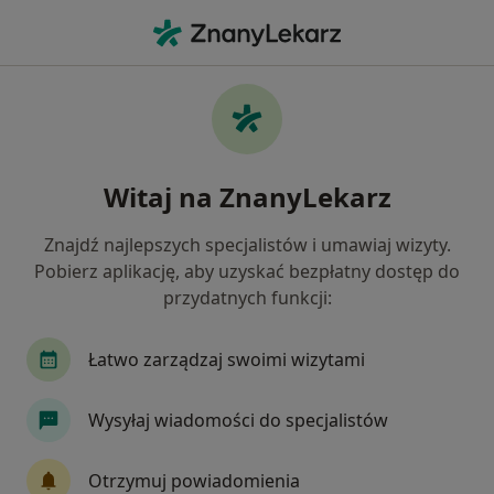
Me
Zaburzenia W Relacjach Międzyludzkich • Dąbrowa Górnicza, śląskie
Filtry
• 1
Ubezpieczenie
Map
Zaburzenia w relacjach międzyludzkich
Witaj na ZnanyLekarz
specjaliści w Dąbrowie Górniczej
Jak działają wyniki wyszukiwania
Znajdź najlepszych specjalistów i umawiaj wizyty.
Pobierz aplikację, aby uzyskać bezpłatny dostęp do
przydatnych funkcji:
Jakiego specjalisty szukasz?
Psycholog
Psychoterapeuta
Psycholog dz
Łatwo zarządzaj swoimi wizytami
Wysyłaj wiadomości do specjalistów
Otrzymuj powiadomienia