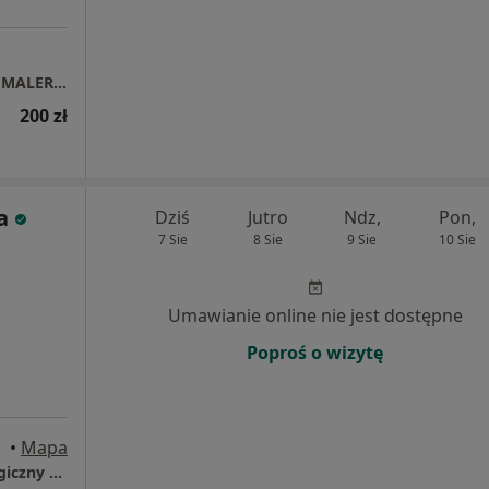
Gabinet Psychologiczno-Pedagogiczny EWA MALERCZYK
200 zł
a
Dziś
Jutro
Ndz,
Pon,
7 Sie
8 Sie
9 Sie
10 Sie
Umawianie online nie jest dostępne
Poproś o wizytę
•
Mapa
SERCE I ROZUM Prywatny Gabinet Psychologiczny Alicja Zdańkowska