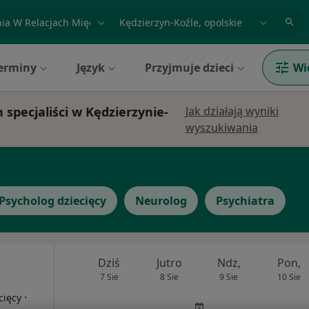
acja, badanie lub nazwisko
miasto lub dzielnica
erminy
Język
Przyjmuje dzieci
Wi
specjaliści w Kędzierzynie-
Jak działają wyniki
wyszukiwania
Psycholog dziecięcy
Neurolog
Psychiatra
Dziś
Jutro
Ndz,
Pon,
7 Sie
8 Sie
9 Sie
10 Sie
·
cięcy