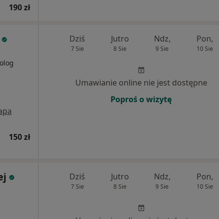
190 zł
Dziś
Jutro
Ndz,
Pon,
7 Sie
8 Sie
9 Sie
10 Sie
olog
Umawianie online nie jest dostępne
Poproś o wizytę
apa
150 zł
ej
Dziś
Jutro
Ndz,
Pon,
7 Sie
8 Sie
9 Sie
10 Sie