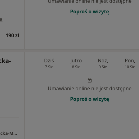
Umawianie online nie jest dostępne
Poproś o wizytę
a
190 zł
cka-
Dziś
Jutro
Ndz,
Pon,
7 Sie
8 Sie
9 Sie
10 Sie
Umawianie online nie jest dostępne
Poproś o wizytę
Pracownia Psychologiczna Katarzyna Szamocka-Magdoń