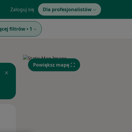
Zaloguj się
Dla profesjonalistów
ęcej filtrów
•
1
Powiększ mapę
Wt,
Śr,
Czw,
11 Sie
12 Sie
13 Sie