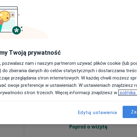
Umawianie online nie jest dostępne
Poproś o wizytę
polskie
•
Mapa
my Twoją prywatność
250 zł
, pozwalasz nam i naszym partnerom używać plików cookie (lub p
) do zbierania danych do celów statystycznych i dostarczania treśc
zaje przeglądania stron internetowych. W każdej chwili możesz spr
wać swoje preferencje w ustawieniach. W ustawieniach znajdziesz ró
yk
Dziś
Jutro
Ndz,
Pon,
prywatności stron trzecich. Więcej informacji znajdziesz w
polityka
7 Sie
8 Sie
9 Sie
10 Sie
ta
Za
Edytuj ustawienia
Umawianie online nie jest dostępne
Poproś o wizytę