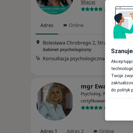
Więcej
238 opinii
Adres
Online
Bolesława Chrobrego 2, Strzelce O
Gabinet psychologiczny
Szanuje
Konsultacja psychologiczna
Akceptując
technologii
Twoje zwyc
zaktualizo
mgr Ewa Malercz
do polityk 
Psycholog, Psychoterapeu
·
Więcej
certyfikowany
66 opinii
Adres 1
Adres 2
Online