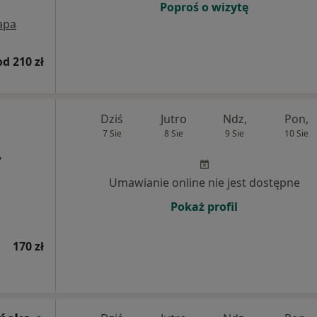
Poproś o wizytę
apa
od 210 zł
Dziś
Jutro
Ndz,
Pon,
7 Sie
8 Sie
9 Sie
10 Sie
,
Umawianie online nie jest dostępne
Pokaż profil
170 zł