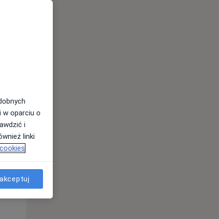
odobnych
i w oparciu o
awdzić i
wnież linki
Wt,
Śr,
Czw,
 cookies
11 Sie
12 Sie
13 Sie
akceptuj