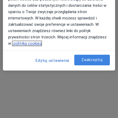
danych do celów statystycznych i dostarczania treści w
oparciu o Twoje zwyczaje przeglądania stron
internetowych. W każdej chwili możesz sprawdzić i
zaktualizować swoje preferencje w ustawieniach. W
ustawieniach znajdziesz również linki do polityk
prywatności stron trzecich. Więcej informacji znajdziesz
Bezpieczne płatności
w
polityka cookies
lek. Anna Zębik-Siwiaszczyk
Psychiatra
Zaakceptuj
Edytuj ustawienia
13 opinii
Edyty Stein 13, Lubliniec
•
Mapa
Prywatna Specjalistyczna Praktyka Lekarska
Konsultacja psychiatryczna (kolejna wizyta)
250 zł
Specjalista nie oferuje umawiania online pod tym adresem.
Poproś o wizytę