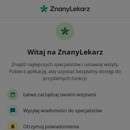
Me
Lęki • Lubliniec, śląskie
Filtry
• 1
Mapa
Lęki specjaliści w Lublińcu
Witaj na ZnanyLekarz
Jak działają wyniki wyszukiwania
Znajdź najlepszych specjalistów i umawiaj wizyty.
Pobierz aplikację, aby uzyskać bezpłatny dostęp do
Jakiego specjalisty szukasz?
przydatnych funkcji:
Psycholog
Psychoterapeuta
Neurolog
Łatwo zarządzaj swoimi wizytami
Wysyłaj wiadomości do specjalistów
Otrzymuj powiadomienia