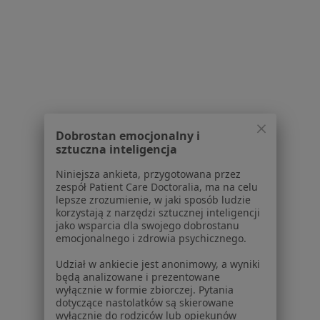
Strona Główna
Choroby
Lęki
Lubliniec
Zmień miasto
Zmień miasto
Serwis
Regulamin
Dobrostan emocjonalny i
sztuczna inteligencja
Polityka prywatności pacjentów
Polityka prywatności profesjonalistów
Niniejsza ankieta, przygotowana przez
Polityka prywatności dla profesjonalistów, których
zespół Patient Care Doctoralia, ma na celu
lepsze zrozumienie, w jaki sposób ludzie
dane pozyskaliśmy samodzielnie
korzystają z narzędzi sztucznej inteligencji
Polityka cookies
jako wsparcia dla swojego dobrostanu
Jak działają wyniki wyszukiwania
emocjonalnego i zdrowia psychicznego.
Dostępność
Udział w ankiecie jest anonimowy, a wyniki
O nas
będą analizowane i prezentowane
Praca
Rekrutujemy!
wyłącznie w formie zbiorczej. Pytania
dotyczące nastolatków są skierowane
Partnerzy
wyłącznie do rodziców lub opiekunów