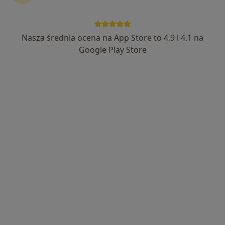
Nasza średnia ocena na App Store to 4.9 i 4.1 na
mgr Katarzyna Polok
Google Play Store
·
Więcej
Psycholog
30 opinii
Adres
Online
Armii Krajowej 36, Lubliniec
•
Mapa
Psychotest Katarzyna Polok
Konsultacja psychologiczna
180 zł
Specjalista nie oferuje umawiania online pod tym adresem.
Poproś o wizytę