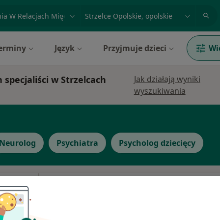
acja, badanie lub nazwisko
miasto lub dzielnica
erminy
Język
Przyjmuje dzieci
Wi
specjaliści w Strzelcach
Jak działają wyniki
wyszukiwania
Neurolog
Psychiatra
Psycholog dziecięcy
z
Dziś
Jutro
Ndz,
Pon,
7 Sie
8 Sie
9 Sie
10 Sie