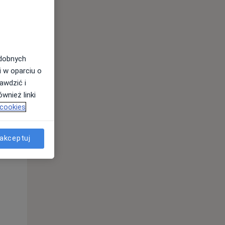
odobnych
i w oparciu o
awdzić i
wnież linki
 cookies
akceptuj
Wt,
Śr,
Czw,
11 Sie
12 Sie
13 Sie