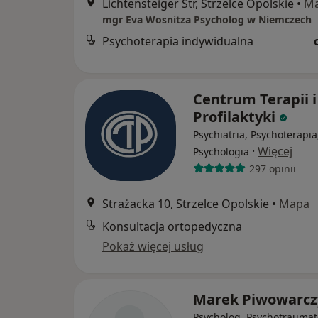
Lichtensteiger Str, Strzelce Opolskie
•
M
mgr Eva Wosnitza Psycholog w Niemczech
Psychoterapia indywidualna
Centrum Terapii i
Profilaktyki
Psychiatria, Psychoterapia
·
Więcej
Psychologia
297 opinii
Strażacka 10, Strzelce Opolskie
•
Mapa
Konsultacja ortopedyczna
Pokaż więcej usług
Marek Piwowarcz
Psycholog, Psychotraumat