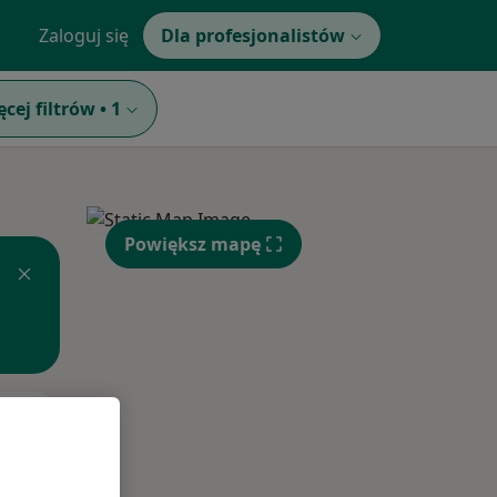
Zaloguj się
Dla profesjonalistów
ęcej filtrów
•
1
Powiększ mapę
Wt,
Śr,
Czw,
11 Sie
12 Sie
13 Sie