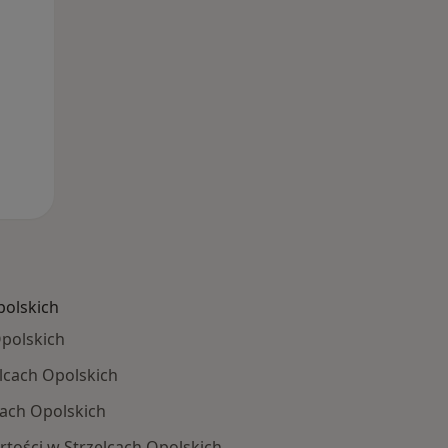
polskich
polskich
lcach Opolskich
cach Opolskich
rtości w Strzelcach Opolskich