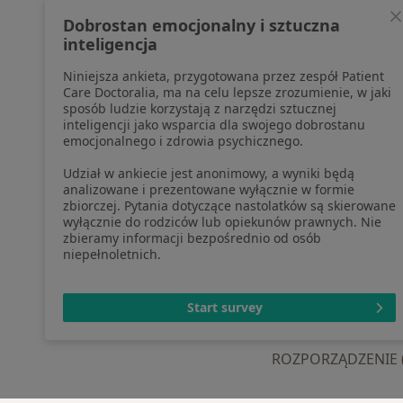
profesjonalistów, których dane
Pomoc
Dobrostan emocjonalny i sztuczna
pozyskaliśmy samodzielnie
Aplika
inteligencja
Polityka cookies
Blog d
Niniejsza ankieta, przygotowana przez zespół Patient
Jak działają wyniki wyszukiwania
Care Doctoralia, ma na celu lepsze zrozumienie, w jaki
Dostępność
sposób ludzie korzystają z narzędzi sztucznej
O nas
inteligencji jako wsparcia dla swojego dobrostanu
emocjonalnego i zdrowia psychicznego.
Praca
Rekrutujemy!
Partnerzy
Udział w ankiecie jest anonimowy, a wyniki będą
Centrum prasowe
analizowane i prezentowane wyłącznie w formie
zbiorczej. Pytania dotyczące nastolatków są skierowane
Kontakt
wyłącznie do rodziców lub opiekunów prawnych. Nie
zbieramy informacji bezpośrednio od osób
niepełnoletnich.
otwiera się w now
otwiera s
o
Polska
,
Türkiye
,
España
,
Start survey
ROZPORZĄDZENIE (UE