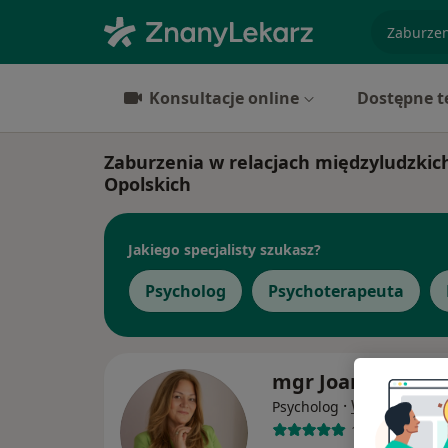
specjaliz
Konsultacje online
Dostępne t
Zaburzenia w relacjach międzyludzkich 
Opolskich
Jakiego specjalisty szukasz?
Psycholog
Psychoterapeuta
mgr Joanna Rycer
·
Więcej
Psycholog
10 opinii