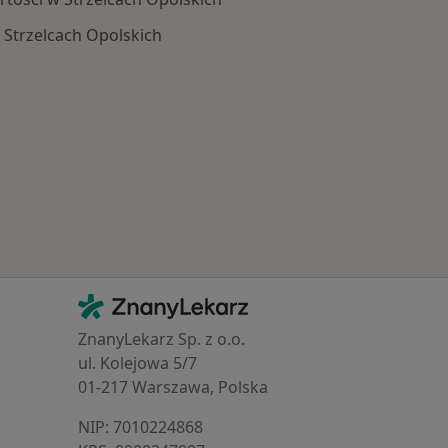
Strzelcach Opolskich
Schorzenia w Strzelcach Opolskich
Kontakt
ZnanyLekarz - Strona główna
ZnanyLekarz Sp. z o.o.
ul. Kolejowa 5/7
01-217 Warszawa, Polska
NIP: ⁠7010224868