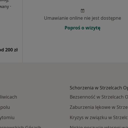
·
owany
Umawianie online nie jest dostępne
Poproś o wizytę
od 200 zł
Schorzenia w Strzelcach O
liwicach
Bezsenność w Strzelcach O
Opolu
Zaburzenia lękowe w Strze
Bytomiu
Kryzys w związku w Strzel
Tarnowskich Górach
Niskie poczucie własnej wa