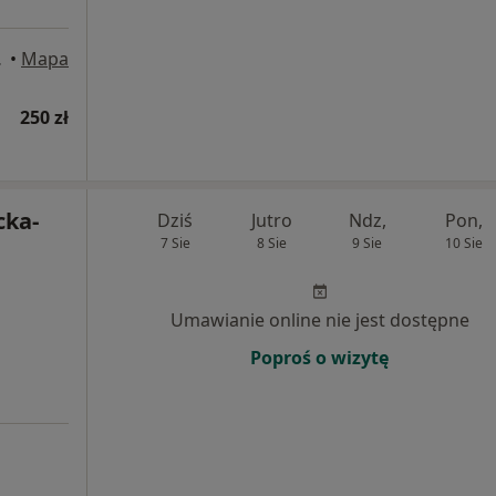
polskie
•
Mapa
250 zł
cka-
Dziś
Jutro
Ndz,
Pon,
7 Sie
8 Sie
9 Sie
10 Sie
Umawianie online nie jest dostępne
Poproś o wizytę