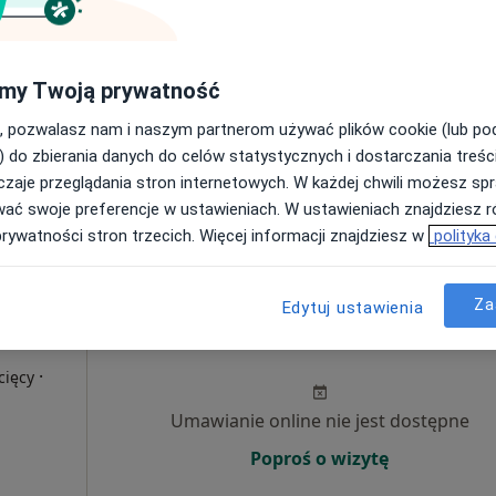
Umawianie online nie jest dostępne
Poproś o wizytę
my Twoją prywatność
, pozwalasz nam i naszym partnerom używać plików cookie (lub p
) do zbierania danych do celów statystycznych i dostarczania treśc
zaje przeglądania stron internetowych. W każdej chwili możesz spr
wać swoje preferencje w ustawieniach. W ustawieniach znajdziesz ró
190 zł
prywatności stron trzecich. Więcej informacji znajdziesz w
polityka
Za
Edytuj ustawienia
Dziś
Jutro
Ndz,
Pon,
7 Sie
8 Sie
9 Sie
10 Sie
·
cięcy
Umawianie online nie jest dostępne
Poproś o wizytę