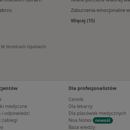
Zabrzu
Zaburzenia emocjonalne w 
Więcej (15)
ec Opolskich
Więcej w kategorii: 
 W Strzelcach Opolskich
cjentów
Dla profesjonalistów
e
Cennik
ki medyczne
Dla lekarzy
a i odpowiedzi
Dla placówek medycznych
i zabiegi
Noa Notes
nowość
by
Baza wiedzy