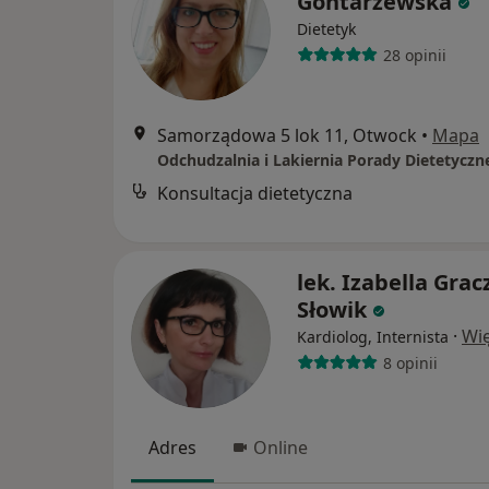
Gontarzewska
Dietetyk
28 opinii
Samorządowa 5 lok 11, Otwock
•
Mapa
Konsultacja dietetyczna
lek. Izabella Grac
Słowik
·
Wię
Kardiolog, Internista
8 opinii
Adres
Online