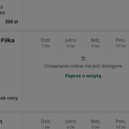
pa
TER
300 zł
 Piłka
Dziś
Jutro
Ndz,
Pon,
7 Sie
8 Sie
9 Sie
10 Sie
Umawianie online nie jest dostępne
Poproś o wizytę
rak ceny
n
Dziś
Jutro
Ndz,
Pon,
7 Sie
8 Sie
9 Sie
10 Sie