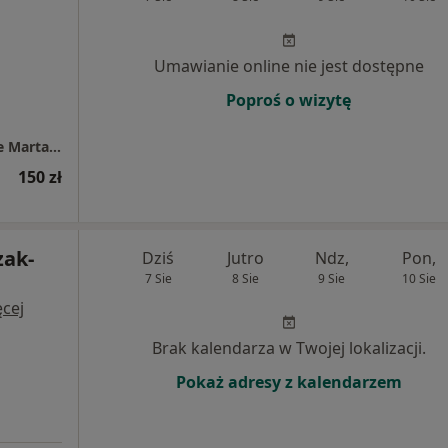
Umawianie online nie jest dostępne
Poproś o wizytę
Odchudzalnia i Lakiernia Porady Dietetyczne Marta Gontarzewska
150 zł
zak-
Dziś
Jutro
Ndz,
Pon,
7 Sie
8 Sie
9 Sie
10 Sie
cej
Brak kalendarza w Twojej lokalizacji.
Pokaż adresy z kalendarzem