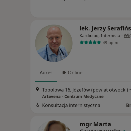
lek. Jerzy Serafińs
·
Wię
Kardiolog, Internista
49 opinii
Adres
Online
Topolowa 16, Józefów (powiat otwocki)
•
Artevena - Centrum Medyczne
Konsultacja internistyczna
B
mgr Marta