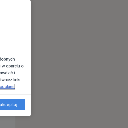
odobnych
i w oparciu o
awdzić i
Wt,
Śr,
Czw,
wnież linki
11 Sie
12 Sie
13 Sie
 cookies
akceptuj