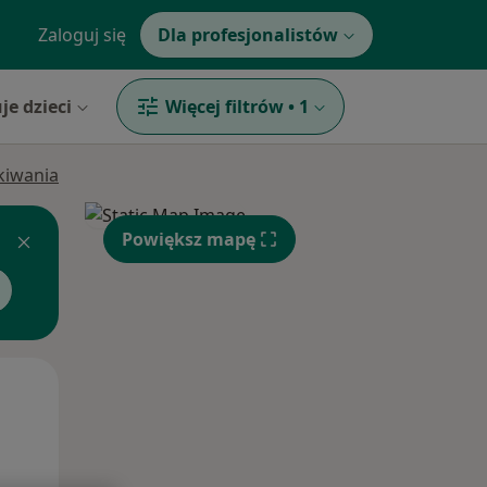
Zaloguj się
Dla profesjonalistów
je dzieci
Więcej filtrów
•
1
ukiwania
Powiększ mapę
Wt,
Śr,
Czw,
11 Sie
12 Sie
13 Sie