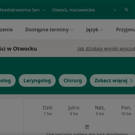
acja, badanie lub nazwisko
miasto lub dzielnica
zenie
Dostępne terminy
Język
Przyjmu
ści w Otwocku
Jak działają wyniki wysz
olog
Laryngolog
Chirurg
Zobacz więcej
Dziś
Jutro
Ndz,
Pon,
7 Sie
8 Sie
9 Sie
10 Sie
Umawianie online nie jest dostępne