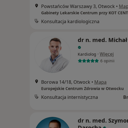
Powstańców Warszawy 3, Otwock
•
Ma
Gabinety Lekarskie Centrum przy KOT CEN
Konsultacja kardiologiczna
dr n. med. Michał
·
Więcej
Kardiolog
6 opinii
Borowa 14/18, Otwock
•
Mapa
Europejskie Centrum Zdrowia w Otwocku
Konsultacja internistyczna
B
dr n. med. Szymo
Darocha