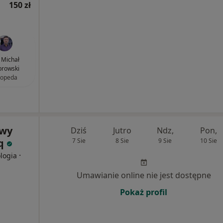
150 zł
. Michał
rowski
topeda
owy
Dziś
Jutro
Ndz,
Pon,
iq
7 Sie
8 Sie
9 Sie
10 Sie
·
ologia
Umawianie online nie jest dostępne
Pokaż profil