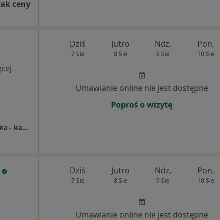
rak ceny
Dziś
Jutro
Ndz,
Pon,
7 Sie
8 Sie
9 Sie
10 Sie
cej
Umawianie online nie jest dostępne
Poproś o wizytę
gabinet lekarski lek. Agnieszka Krzyżanowska - kardiolog, internista
Dziś
Jutro
Ndz,
Pon,
7 Sie
8 Sie
9 Sie
10 Sie
Umawianie online nie jest dostępne