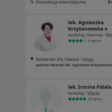
Konsultacja internistyczna
B
lek. Agnieszka
Krzyżanowska
·
Wię
Kardiolog, Internista
4 opinie
Świderska 2/4, Otwock
•
Mapa
lek. Irmina Fidala
·
Więcej
Kardiolog
20 opinii