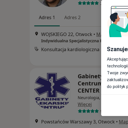
26 opinii
Adres 1
Adres 2
WOJSKIEGO 22, Otwock
•
Mapa
Szanuje
Konsultacja kardiologiczna
Akceptując
technologii
Twoje zwyc
Gabinety Lekarsk
zaktualizo
Centrum przy KO
do polityk 
CENTER
Neurologia, Interna, Radi
Więcej
989 opinii
Powstańców Warszawy 3, Otwock
•
Ma