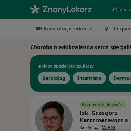
specjaliz
Konsultacje online
Ubezpiec
Choroba niedokrwienna serca specjali
Jakiego specjalisty szukasz?
Kardiolog
Internista
Dermat
Bezpieczne płatności
lek. Grzegorz
Karczmarewicz
·
Więcej
Kardiolog