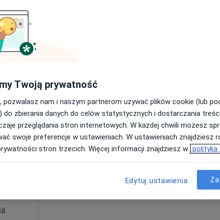
Poproś o wizytę
Indywidualna Specjalistyczna Praktyka Lekarska "DOKTOR Z LASU GRZEGORZ KARCZMAREWICZ"
my Twoją prywatność
250 zł
, pozwalasz nam i naszym partnerom używać plików cookie (lub p
) do zbierania danych do celów statystycznych i dostarczania treśc
zaje przeglądania stron internetowych. W każdej chwili możesz spr
ie
Dziś
Jutro
Ndz,
Pon,
wać swoje preferencje w ustawieniach. W ustawieniach znajdziesz ró
T
7 Sie
8 Sie
9 Sie
10 Sie
prywatności stron trzecich. Więcej informacji znajdziesz w
polityka
·
ologia
Umawianie online nie jest dostępne
Za
Edytuj ustawienia
Pokaż profil
pa