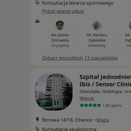
Konsultacja lekarza sportowego
Pokaż więcej usług
lek. Joanna
lek. Barbara
lek
Żebrowska
Zajkowska
Dąb
laryngolog
diabetolog
or
Zobacz wszystkich 13 specjalistów
Szpital Jednodni
Ibis / Sensor Clin
Okulistyka, Onkologia, Ur
Więcej
138 opinii
Borowa 14/18, Otwock
•
Mapa
Konsultacja okulistyczna