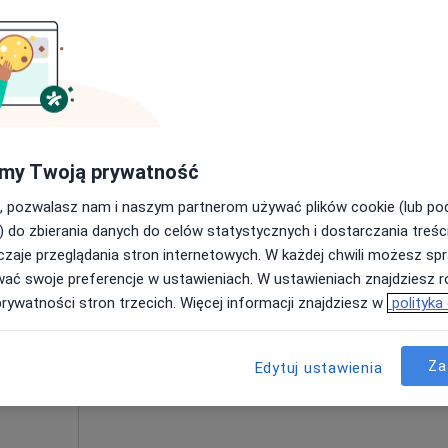
Umawianie online nie jest dostępne
Poproś o wizytę
pa
230 zł
my Twoją prywatność
, pozwalasz nam i naszym partnerom używać plików cookie (lub p
) do zbierania danych do celów statystycznych i dostarczania treśc
zaje przeglądania stron internetowych. W każdej chwili możesz spr
ki
Dziś
Jutro
Sob,
Ndz,
wać swoje preferencje w ustawieniach. W ustawieniach znajdziesz ró
6 Sie
7 Sie
8 Sie
9 Sie
cholog
prywatności stron trzecich. Więcej informacji znajdziesz w
polityka
Umawianie online nie jest dostępne
Za
Edytuj ustawienia
Poproś o wizytę