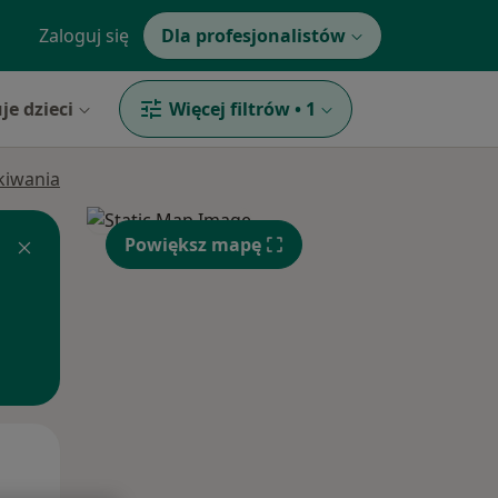
Zaloguj się
Dla profesjonalistów
je dzieci
Więcej filtrów
•
1
ukiwania
Powiększ mapę
Pon,
Wt,
Śr,
10 Sie
11 Sie
12 Sie