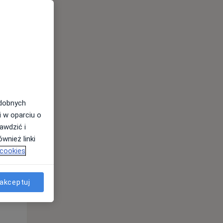
odobnych
i w oparciu o
awdzić i
Pon,
Wt,
Śr,
wnież linki
10 Sie
11 Sie
12 Sie
 cookies
akceptuj