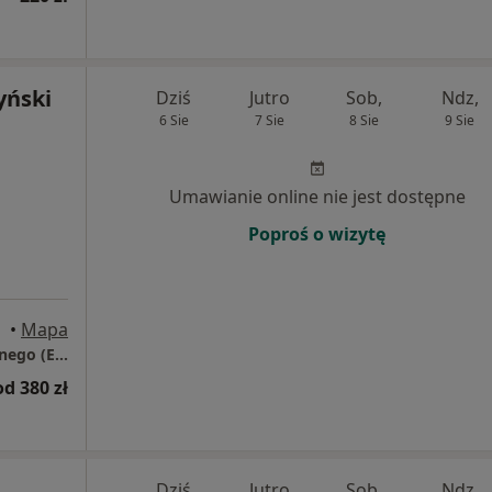
yński
Dziś
Jutro
Sob,
Ndz,
6 Sie
7 Sie
8 Sie
9 Sie
Umawianie online nie jest dostępne
Poproś o wizytę
•
Mapa
PSYCHOKLINIKA Poradnie Zdrowia Psychicznego (EDUCATIO)
od 380 zł
Dziś
Jutro
Sob,
Ndz,