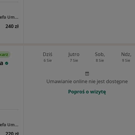
Specjalistyczny Gabinet Psychologiczny "Strefa Umysłu"
240 zł
Dziś
Jutro
Sob,
Ndz,
karz
6 Sie
7 Sie
8 Sie
9 Sie
a
Umawianie online nie jest dostępne
Poproś o wizytę
Specjalistyczny Gabinet Psychologiczny "Strefa Umysłu"
220 zł