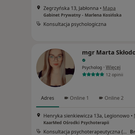
Zegrzyńska 13, Jabłonna
•
Mapa
Gabinet Prywatny - Marlena Kosińska
Konsultacja psychologiczna
mgr Marta Skłod
·
Więcej
Psycholog
12 opinii
Adres
Online 1
Online 2
Henryka sienkiewicza 13a, Legionowo
•
KaarMed Ośrodki Psychoterapii
Konsultacja psychoterapeutyczna (pierwsza wizyta)
B