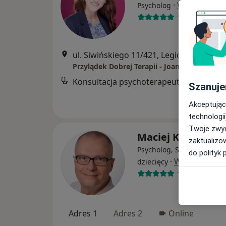
·
Więcej
Psycholog
19 opinii
ul. Siwińskiego 11/421, Legionowo
•
Ma
Przylądek Dobrej Terapii - Joanna Hikert
Konsultacja psychoterapeutyczna
Szanuje
Akceptując
technologii
Twoje zwyc
Maciej Krzymows
zaktualizo
Psycholog, Seksuolog, Psy
do polityk 
·
Więcej
dziecięcy
127 opinii
Adres 1
Adres 2
Online