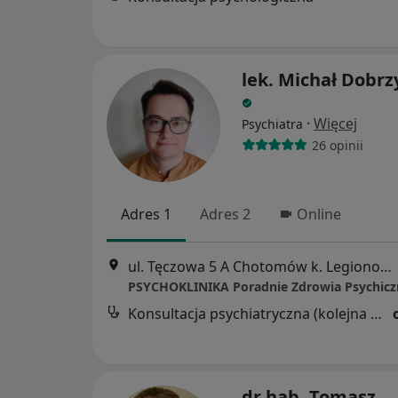
lek. Michał Dobrz
·
Więcej
Psychiatra
26 opinii
Adres 1
Adres 2
Online
ul. Tęczowa 5 A Chotomów k. Legionowa, Legionowo
Konsultacja psychiatryczna (kolejna wizyta)
dr hab. Tomasz