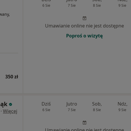
6 Sie
7 Sie
8 Sie
9 Sie
wany,
Umawianie online nie jest dostępne
Poproś o wizytę
350 zł
Bąk
Dziś
Jutro
Sob,
Ndz,
6 Sie
7 Sie
8 Sie
9 Sie
·
Więcej
Umawianie online nie jest dostępne