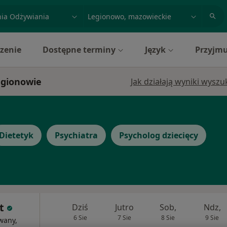
acja, badanie lub nazwisko
miasto lub dzielnica
zenie
Dostępne terminy
Język
Przyjmu
egionowie
Jak działają wyniki wysz
Dietetyk
Psychiatra
Psycholog dziecięcy
t
Dziś
Jutro
Sob,
Ndz,
6 Sie
7 Sie
8 Sie
9 Sie
wany,