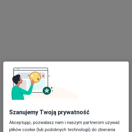
dr n. med. Ewa Wiatrowska
·
Więcej
Kardiolog, Pediatra
28 opinii
Generała Juliana Filipowicza 1B, Otwock
•
Mapa
Gabinet Lekarski, Kardiolog Dziecięcy, Pediatra, dr n. med. Ewa Wiatrowska
Konsultacja kardiologiczna (pierwsza wizyta)
350 zł
Specjalista nie oferuje umawiania online pod tym adresem.
Szanujemy Twoją prywatność
Poproś o wizytę
Akceptując, pozwalasz nam i naszym partnerom używać
plików cookie (lub podobnych technologii) do zbierania