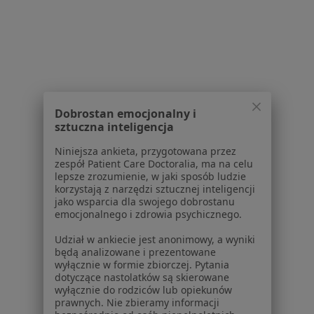
Serwis
Regulamin
Dobrostan emocjonalny i
Polityka prywatności pacjentów
sztuczna inteligencja
Polityka prywatności profesjonalistów
Niniejsza ankieta, przygotowana przez
Polityka prywatności dla profesjonalistów, których
zespół Patient Care Doctoralia, ma na celu
dane pozyskaliśmy samodzielnie
lepsze zrozumienie, w jaki sposób ludzie
korzystają z narzędzi sztucznej inteligencji
Polityka cookies
jako wsparcia dla swojego dobrostanu
Jak działają wyniki wyszukiwania
emocjonalnego i zdrowia psychicznego.
Dostępność
Udział w ankiecie jest anonimowy, a wyniki
O nas
będą analizowane i prezentowane
Praca
Rekrutujemy!
wyłącznie w formie zbiorczej. Pytania
Partnerzy
dotyczące nastolatków są skierowane
wyłącznie do rodziców lub opiekunów
Centrum prasowe
prawnych. Nie zbieramy informacji
Kontakt