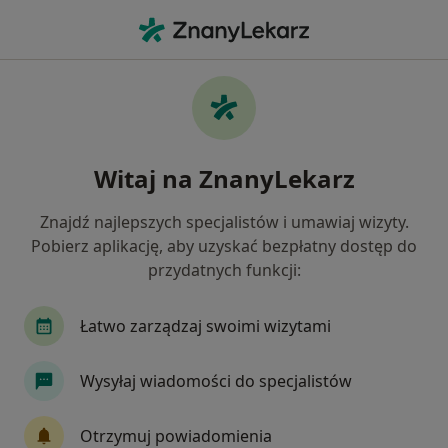
Me
Zaburzenia Rytmu Serca • Otwock, mazowieckie
Filtry
• 1
Ubezpieczenie
Map
Zaburzenia rytmu serca specjaliści w
Witaj na ZnanyLekarz
Otwocku
Jak działają wyniki wyszukiwania
Znajdź najlepszych specjalistów i umawiaj wizyty.
Pobierz aplikację, aby uzyskać bezpłatny dostęp do
przydatnych funkcji:
Jakiego specjalisty szukasz?
Kardiolog
Internista
Dermatolog
La
Łatwo zarządzaj swoimi wizytami
Wysyłaj wiadomości do specjalistów
Otrzymuj powiadomienia