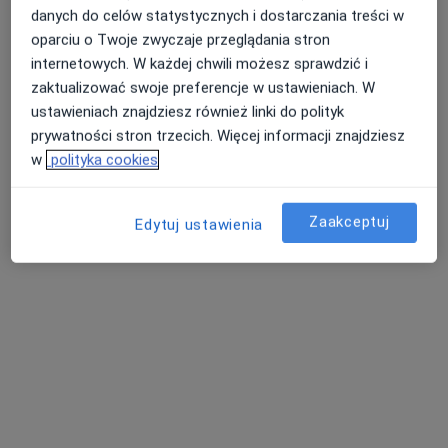
danych do celów statystycznych i dostarczania treści w
oparciu o Twoje zwyczaje przeglądania stron
internetowych. W każdej chwili możesz sprawdzić i
zaktualizować swoje preferencje w ustawieniach. W
ustawieniach znajdziesz również linki do polityk
prywatności stron trzecich. Więcej informacji znajdziesz
w
polityka cookies
Gabinety Lekarskie Centrum przy KOT
CENTER
Zaakceptuj
Edytuj ustawienia
·
Więcej
Neurologia, Interna, Radiologia
989 opinii
Powstańców Warszawy 3, Otwock
•
Mapa
Konsultacja lekarza sportowego
150 zł
Pokaż więcej usług
lek. Joanna
lek. Barbara
lek. Michał