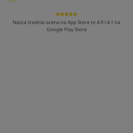
Nasza średnia ocena na App Store to 4.9 i 4.1 na
Google Play Store
Bezpieczne płatności
lek. Grzegorz Karczmarewicz
·
Więcej
Kardiolog
26 opinii
Adres 1
Adres 2
WOJSKIEGO 22, Otwock
•
Mapa
Indywidualna Specjalistyczna Praktyka Lekarska "DOKTOR Z LASU GRZEGORZ KARCZMAREWICZ"
Konsultacja kardiologiczna
250 zł
Specjalista nie oferuje umawiania online pod tym adresem.
Poproś o wizytę