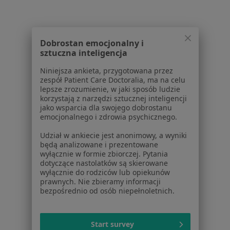
Cukrzyca w Piasecznie
Cukrzyca w Legionowie
Cukrzyca w Pruszkowie
Dobrostan emocjonalny i
sztuczna inteligencja
Cukrzyca w Grodzisku Mazowieckim
Niniejsza ankieta, przygotowana przez
Więcej (14)
zespół Patient Care Doctoralia, ma na celu
lepsze zrozumienie, w jaki sposób ludzie
Więcej w kategorii: W pobliżu Otwocka
korzystają z narzędzi sztucznej inteligencji
jako wsparcia dla swojego dobrostanu
Schorzenia w Otwocku
emocjonalnego i zdrowia psychicznego.
Nadciśnienie tętnicze w Otwocku
Udział w ankiecie jest anonimowy, a wyniki
Choroby serca w Otwocku
będą analizowane i prezentowane
wyłącznie w formie zbiorczej. Pytania
Zapalenie oskrzeli w Otwocku
dotyczące nastolatków są skierowane
wyłącznie do rodziców lub opiekunów
Choroba niedokrwienna serca w Otwocku
prawnych. Nie zbieramy informacji
bezpośrednio od osób niepełnoletnich.
Dna moczanowa w Otwocku
Więcej (15)
Start survey
Więcej w kategorii: Schorzenia w Otwocku