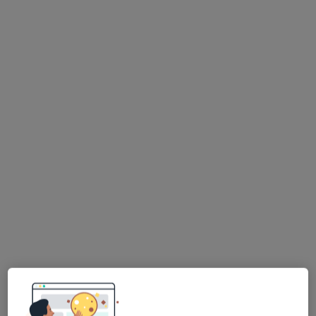
lek. Katarzyna Barańska
·
Więcej
Internista, Kardiolog
172 opinie
Adres
Online
Matejki 14, Józefów (powiat otwocki)
•
Mapa
Prywatna Praktyka Lekarska
Konsultacja internistyczna
od 300 zł