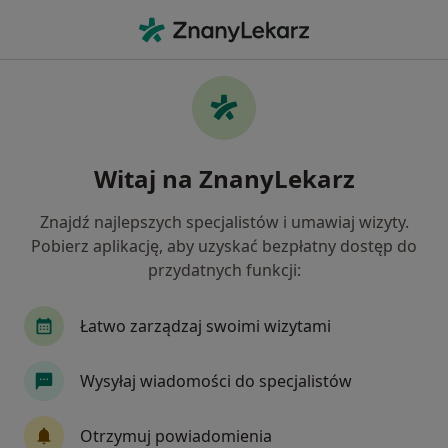
Me
Cukrzyca • Otwock, mazowieckie
Filtry
• 1
Ubezpieczenie
Map
Cukrzyca specjaliści w Otwocku
Witaj na ZnanyLekarz
Jak działają wyniki wyszukiwania
Znajdź najlepszych specjalistów i umawiaj wizyty.
Pobierz aplikację, aby uzyskać bezpłatny dostęp do
Jakiego specjalisty szukasz?
przydatnych funkcji:
Dietetyk
Internista
Diabetolog
Chiru
Łatwo zarządzaj swoimi wizytami
Wysyłaj wiadomości do specjalistów
Otrzymuj powiadomienia