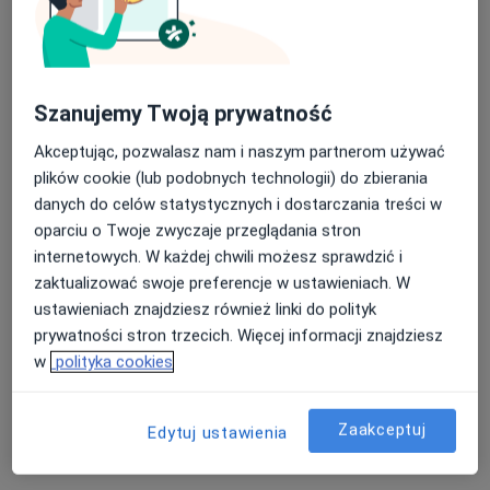
Specjalista nie oferuje umawiania online pod tym adresem.
Poproś o wizytę
Szanujemy Twoją prywatność
Akceptując, pozwalasz nam i naszym partnerom używać
plików cookie (lub podobnych technologii) do zbierania
danych do celów statystycznych i dostarczania treści w
oparciu o Twoje zwyczaje przeglądania stron
internetowych. W każdej chwili możesz sprawdzić i
zaktualizować swoje preferencje w ustawieniach. W
lek. Barbara Zajkowska
ustawieniach znajdziesz również linki do polityk
·
Więcej
Diabetolog, Internista
prywatności stron trzecich. Więcej informacji znajdziesz
52 opinie
w
polityka cookies
Powstańców Warszawy 3, Otwock
•
Mapa
Gabinety Lekarskie Centrum przy KOT CENTER
Zaakceptuj
Edytuj ustawienia
Konsultacja diabetologiczna (kolejna wizyta)
290 zł