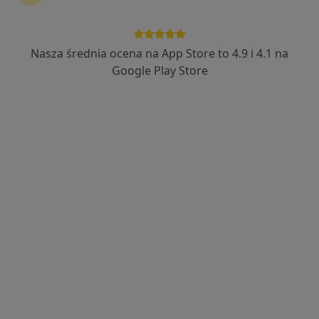
Nasza średnia ocena na App Store to 4.9 i 4.1 na
mgr Marta Godlewska
Google Play Store
·
Więcej
Dietetyk
21 opinii
Adres
Online
Ejsmonda 37, Józefów
•
Mapa
Prywatny Gabinet
Konsultacja dietetyczna
300 zł
Specjalista nie oferuje umawiania online pod tym adresem.
Poproś o wizytę