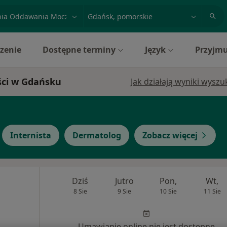
acja, badanie lub nazwisko
miasto lub dzielnica
zenie
Dostępne terminy
Język
Przyjmu
ści w Gdańsku
Jak działają wyniki wysz
Internista
Dermatolog
Zobacz więcej
Dziś
Jutro
Pon,
Wt,
8 Sie
9 Sie
10 Sie
11 Sie
Umawianie online nie jest dostępne