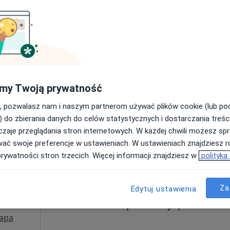
cyny
Poproś o wizytę
 4
Adres 5
my Twoją prywatność
, pozwalasz nam i naszym partnerom używać plików cookie (lub p
300 zł
) do zbierania danych do celów statystycznych i dostarczania treśc
zaje przeglądania stron internetowych. W każdej chwili możesz spr
ski
Dziś
Jutro
Pon,
Wt,
wać swoje preferencje w ustawieniach. W ustawieniach znajdziesz ró
8 Sie
9 Sie
10 Sie
11 Sie
prywatności stron trzecich. Więcej informacji znajdziesz w
polityka
Umawianie online nie jest dostępne
Za
Edytuj ustawienia
Poproś o wizytę
apa