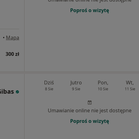
Poproś o wizytę
•
Mapa
300 zł
Dziś
Jutro
Pon,
Wt,
8 Sie
9 Sie
10 Sie
11 Sie
Gibas
Umawianie online nie jest dostępne
Poproś o wizytę