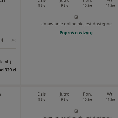
ch
Dziś
Jutro
Pon,
Wt,
8 Sie
9 Sie
10 Sie
11 Sie
Umawianie online nie jest dostępne
Poproś o wizytę
 4
Adres 5
Adres 6
Adres 7
Adres 8
Adres
Centrum Medyczne Grupa LUX MED – Gdańsk, al. Jana Pawła II 7
od 329 zł
m
Dziś
Jutro
Pon,
Wt,
8 Sie
9 Sie
10 Sie
11 Sie
Umawianie online nie jest dostępne