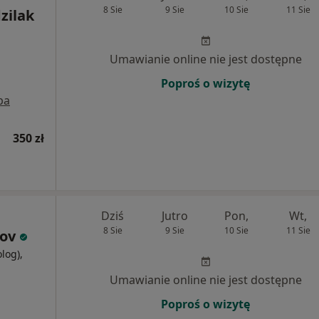
8 Sie
9 Sie
10 Sie
11 Sie
zilak
Umawianie online nie jest dostępne
Poproś o wizytę
pa
350 zł
Dziś
Jutro
Pon,
Wt,
8 Sie
9 Sie
10 Sie
11 Sie
zov
olog),
Umawianie online nie jest dostępne
Poproś o wizytę