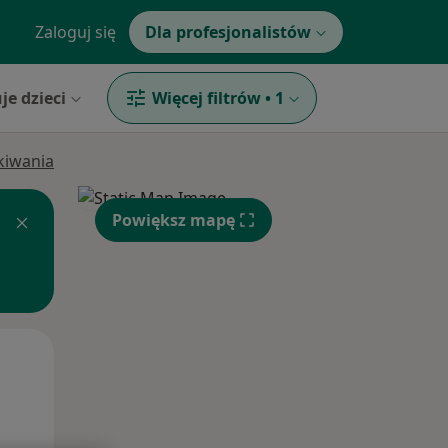
Zaloguj się
Dla profesjonalistów
je dzieci
Więcej filtrów
•
1
ukiwania
Powiększ mapę
Śr,
Czw,
Pt,
12 Sie
13 Sie
14 Sie