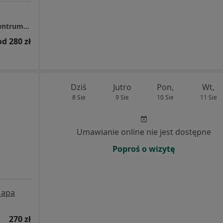
Gabinet Urologiczny Artur Gibas Baltmed Centrum Horyzont LU1
od 280 zł
Dziś
Jutro
Pon,
Wt,
8 Sie
9 Sie
10 Sie
11 Sie
Umawianie online nie jest dostępne
Poproś o wizytę
apa
270 zł