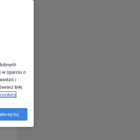
odobnych
i w oparciu o
awdzić i
Śr,
Czw,
Pt,
wnież linki
12 Sie
13 Sie
14 Sie
 cookies
akceptuj