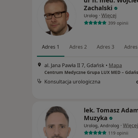
dr n. med. Wojcie
Zachalski
·
Więcej
Urolog
399 opinii
Adres 1
Adres 2
Adres 3
Adres
al. Jana Pawła II 7, Gdańsk
•
Mapa
Konsultacja urologiczna
lek. Tomasz Ada
Muzyka
·
Więcej
Urolog, Androlog
119 opinii