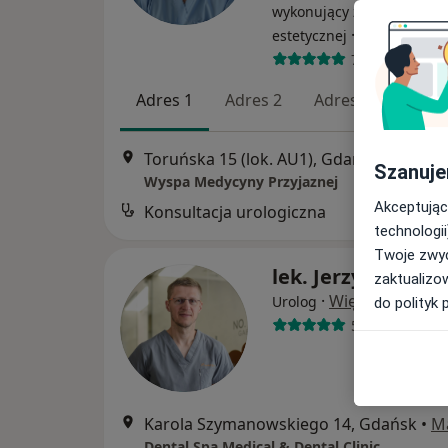
wykonujący zabiegi medy
·
Więcej
estetycznej
782 opinie
Adres 1
Adres 2
Adres 3
Adres
Toruńska 15 (lok. AU1), Gdańsk
•
Mapa
Szanuje
Wyspa Medycyny Przyjaznej
Akceptując
Konsultacja urologiczna
technologii
Twoje zwyc
lek. Jerzy Sroczyń
zaktualizo
·
Więcej
Urolog
do polityk 
5 opinii
Karola Szymanowskiego 14, Gdańsk
•
M
Dental Spa Medical & Dental Clinic