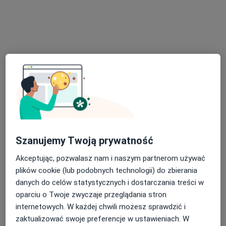
Bezpieczne płatności
mgr Oliwia Kuzdak
Psycholog
6 opinii
Szanujemy Twoją prywatność
Adres
Online
Akceptując, pozwalasz nam i naszym partnerom używać
plików cookie (lub podobnych technologii) do zbierania
danych do celów statystycznych i dostarczania treści w
Oławska 195/20, Jelcz-Laskowice
•
Mapa
oparciu o Twoje zwyczaje przeglądania stron
Psycholog nad stawem
internetowych. W każdej chwili możesz sprawdzić i
Konsultacja psychologiczna
180 zł
zaktualizować swoje preferencje w ustawieniach. W