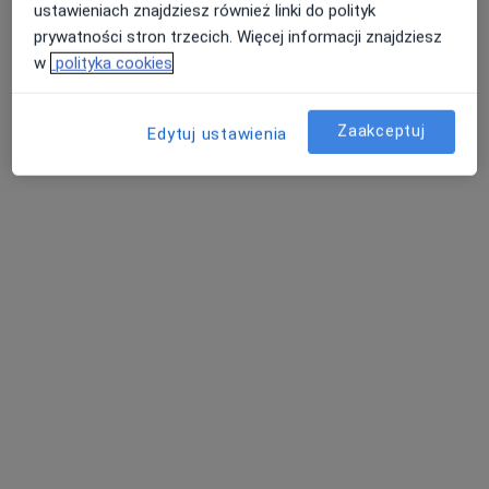
Specjalista nie oferuje umawiania online pod tym adresem.
ustawieniach znajdziesz również linki do polityk
prywatności stron trzecich. Więcej informacji znajdziesz
Poproś o wizytę
w
polityka cookies
Zaakceptuj
Edytuj ustawienia
mgr Aneta Tyma-Ruszczyńska
·
Więcej
Psycholog, Psychoterapeuta
43 opinie
Adres
Online
Oławska 51, Jelcz-Laskowice
•
Mapa
Gabinet Psychoterapii Aneta Tyma-Ruszczyńska