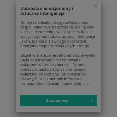
dane pozyskaliśmy samodzielnie
Dobrostan emocjonalny i
Polityka cookies
sztuczna inteligencja
Jak działają wyniki wyszukiwania
Niniejsza ankieta, przygotowana przez
Dostępność
zespół Patient Care Doctoralia, ma na celu
O nas
lepsze zrozumienie, w jaki sposób ludzie
Praca
korzystają z narzędzi sztucznej inteligencji
Rekrutujemy!
jako wsparcia dla swojego dobrostanu
Partnerzy
emocjonalnego i zdrowia psychicznego.
Centrum prasowe
Kontakt
Udział w ankiecie jest anonimowy, a wyniki
będą analizowane i prezentowane
wyłącznie w formie zbiorczej. Pytania
Dla pacjentów
dotyczące nastolatków są skierowane
wyłącznie do rodziców lub opiekunów
Lekarze
prawnych. Nie zbieramy informacji
Placówki medyczne
bezpośrednio od osób niepełnoletnich.
Pytania i odpowiedzi
Usługi i zabiegi
Choroby
Start survey
Pomoc
Aplikacje mobilne