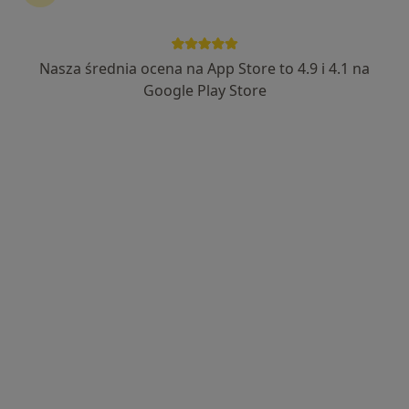
Nasza średnia ocena na App Store to 4.9 i 4.1 na
Google Play Store
Bezpieczne płatności
mgr Oliwia Malińska
·
Więcej
Psychoterapeuta, Psycholog
29 opinii
Adres
Online
Oławska 195 lok. 20, Jelcz-Laskowice
•
Mapa
Psycholog Nad Stawem
Konsultacja psychologiczna
220 zł
Specjalista nie oferuje umawiania online pod tym adresem.
Poproś o wizytę