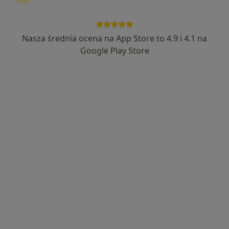
Nasza średnia ocena na App Store to 4.9 i 4.1 na
Google Play Store
Bezpieczne płatności
mgr Jolanta Kmiecik
·
Więcej
Psycholog
5 opinii
Adres
Online
Katowicka 69, Pszczyna
•
Mapa
CAMMBIO Interdyscyplinarne Centrum Psychoterapii i Rozwoju
Konsultacja psychologiczna
180 zł
Specjalista nie oferuje umawiania online pod tym adresem.
Poproś o wizytę