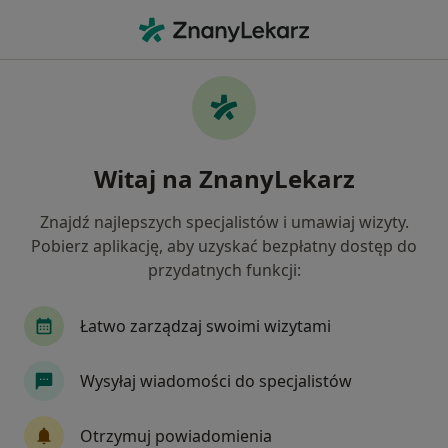
Me
Zaburzenia Emocjonalne • Pszczyna, śląskie
Filtry
• 1
Mapa
Zaburzenia emocjonalne specjaliści w
Witaj na ZnanyLekarz
Pszczynie
Jak działają wyniki wyszukiwania
Znajdź najlepszych specjalistów i umawiaj wizyty.
Pobierz aplikację, aby uzyskać bezpłatny dostęp do
przydatnych funkcji:
Jakiego specjalisty szukasz?
Psycholog
Psychoterapeuta
Psychotraum
Łatwo zarządzaj swoimi wizytami
Wysyłaj wiadomości do specjalistów
Otrzymuj powiadomienia