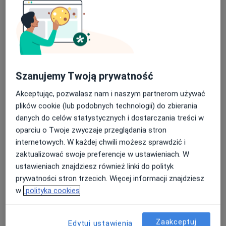
Specjalista nie oferuje umawiania online pod tym adresem.
Poproś o wizytę
Szanujemy Twoją prywatność
Akceptując, pozwalasz nam i naszym partnerom używać
plików cookie (lub podobnych technologii) do zbierania
danych do celów statystycznych i dostarczania treści w
oparciu o Twoje zwyczaje przeglądania stron
internetowych. W każdej chwili możesz sprawdzić i
mgr Marek Olek
zaktualizować swoje preferencje w ustawieniach. W
·
Więcej
Psycholog
ustawieniach znajdziesz również linki do polityk
24 opinie
prywatności stron trzecich. Więcej informacji znajdziesz
w
polityka cookies
Bolesława Chrobrego 2/2, Pszczyna
•
Mapa
Gabinet Psychoterapii dr Katarzyna Wybrańczyk i Zespół
Zaakceptuj
Konsultacja psychoterapeutyczna
190 zł
Edytuj ustawienia