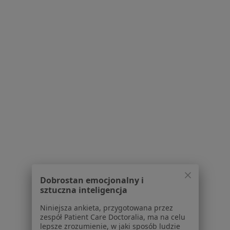
Specjalista nie oferuje umawiania online pod tym adresem.
Poproś o wizytę
1
2
Powiązane wyszukiwania
W pobliżu Pszczyny
Zaburzenia emocjonalne w Katowicach
Zaburzenia emocjonalne w Gliwicach
Zaburzenia emocjonalne w Bielsku-Białej
Dobrostan emocjonalny i
sztuczna inteligencja
Zaburzenia emocjonalne w Tychach
Niniejsza ankieta, przygotowana przez
Zaburzenia emocjonalne w Sosnowcu
zespół Patient Care Doctoralia, ma na celu
lepsze zrozumienie, w jaki sposób ludzie
Więcej (14)