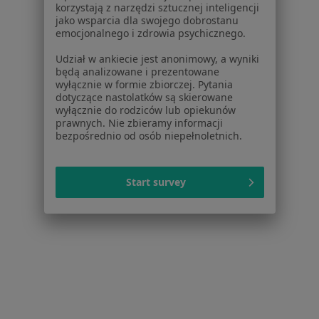
korzystają z narzędzi sztucznej inteligencji
Więcej w kategorii: W pobliżu Pszczyny
jako wsparcia dla swojego dobrostanu
emocjonalnego i zdrowia psychicznego.
Schorzenia w Pszczynie
Udział w ankiecie jest anonimowy, a wyniki
Kryzys emocjonalny w Pszczynie
będą analizowane i prezentowane
wyłącznie w formie zbiorczej. Pytania
Zaburzenia nastroju w Pszczynie
dotyczące nastolatków są skierowane
wyłącznie do rodziców lub opiekunów
Zaburzenia lękowe w Pszczynie
prawnych. Nie zbieramy informacji
bezpośrednio od osób niepełnoletnich.
Depresja w Pszczynie
Niskie poczucie własnej wartości w Pszczynie
Start survey
Więcej (15)
Więcej w kategorii: Schorzenia w Pszczynie
Strona Główna
Choroby
Zaburzenia Emocjonalne
Zmień m
Pszczyna
Zmień miasto