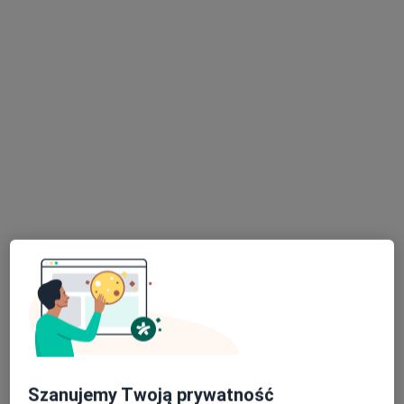
HEALIO Instytut Psychoterapii Justyna
Rać
·
Więcej
Psychologia dziecięca, Psychologia, Psychoterapia
1027 opinii
Dobrawy 46a/66, Pszczyna
•
Mapa
Brak dostępnych specjalistów z wolnymi terminami w tym centrum medycznym.
Pokaż profil
Szanujemy Twoją prywatność