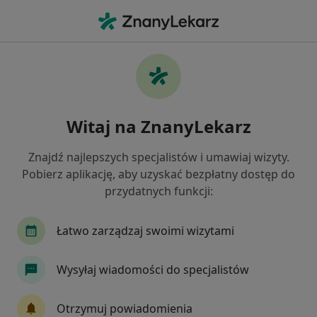
Me
Psycholog Dziecięcy • Pszczyna, śląskie
Filtry
Mapa
Polecani psycholodzy dziecięcy w Pszczynie
Witaj na ZnanyLekarz
Jak działają wyniki wyszukiwania
Znajdź najlepszych specjalistów i umawiaj wizyty.
Pobierz aplikację, aby uzyskać bezpłatny dostęp do
przydatnych funkcji:
Łatwo zarządzaj swoimi wizytami
Wysyłaj wiadomości do specjalistów
mgr Barbara Parchańska
·
Więcej
Psycholog dziecięcy, Psycholog
Otrzymuj powiadomienia