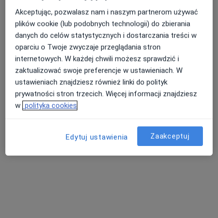
Akceptując, pozwalasz nam i naszym partnerom używać
plików cookie (lub podobnych technologii) do zbierania
mgr Grażyna Łebecka
danych do celów statystycznych i dostarczania treści w
·
Więcej
Psycholog dziecięcy
oparciu o Twoje zwyczaje przeglądania stron
internetowych. W każdej chwili możesz sprawdzić i
Batorego, 26, Pszczyna
•
Mapa
zaktualizować swoje preferencje w ustawieniach. W
Gabinet Psychologiczny
ustawieniach znajdziesz również linki do polityk
Konsultacja psychologiczna
od 120 zł
prywatności stron trzecich. Więcej informacji znajdziesz
Specjalista nie oferuje umawiania online pod tym adresem.
w
polityka cookies
Poproś o wizytę
Zaakceptuj
Edytuj ustawienia