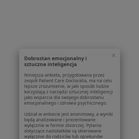
Bezpieczne płatności
mgr Jacek Jankowski
·
Więcej
Psycholog dziecięcy, Psycholog, Psychoterapeuta
20 opinii
Konsultacja online
250 zł
Dobrostan emocjonalny i
Specjalista nie oferuje umawiania online pod tym adresem.
sztuczna inteligencja
Poproś o wizytę
Niniejsza ankieta, przygotowana przez
zespół Patient Care Doctoralia, ma na celu
lepsze zrozumienie, w jaki sposób ludzie
korzystają z narzędzi sztucznej inteligencji
jako wsparcia dla swojego dobrostanu
Powiązane
|
Oferty pracy - Psycholog
emocjonalnego i zdrowia psychicznego.
wyszukiwania
dziecięcy
Udział w ankiecie jest anonimowy, a wyniki
W pobliżu Pszczyny
będą analizowane i prezentowane
wyłącznie w formie zbiorczej. Pytania
Psycholodzy dziecięcy w Katowicach
dotyczące nastolatków są skierowane
wyłącznie do rodziców lub opiekunów
Psycholodzy dziecięcy w Gliwicach