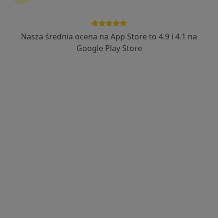
1 opinia
Adres
Online
Nasza średnia ocena na App Store to 4.9 i 4.1 na
Google Play Store
Bartosza Głowackiego 37A, Czechowice-Dziedzice
•
Mapa
Gabinet Psychologiczno- terapeutyczny Barbara Parchańska
Konsultacja psychologiczna
180 zł
Specjalista nie oferuje umawiania online pod tym adresem.
Poproś o wizytę