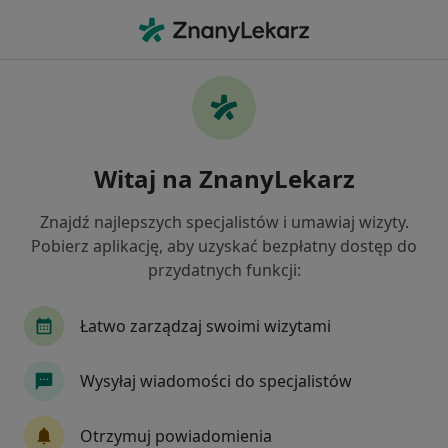
Me
Zaburzenia Emocjonalne • Mysłowice, śląskie
Filtry
• 1
Ubezpieczenie
Map
Zaburzenia emocjonalne specjaliści w
Witaj na ZnanyLekarz
Mysłowicach
Jak działają wyniki wyszukiwania
Znajdź najlepszych specjalistów i umawiaj wizyty.
Pobierz aplikację, aby uzyskać bezpłatny dostęp do
przydatnych funkcji:
Jakiego specjalisty szukasz?
Psycholog
Psychoterapeuta
Fizjoterapeu
Łatwo zarządzaj swoimi wizytami
Wysyłaj wiadomości do specjalistów
Otrzymuj powiadomienia