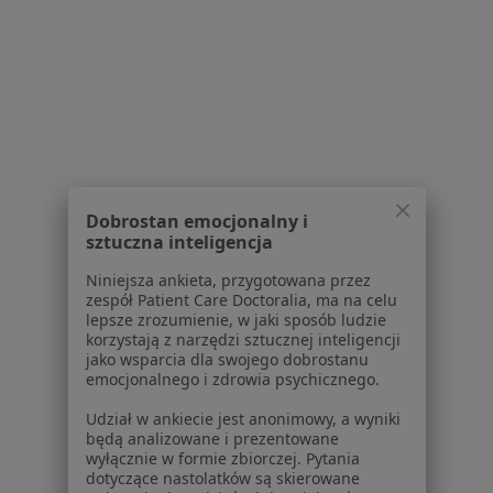
Specjalista nie oferuje umawiania online pod tym adresem.
Poproś o wizytę
1
2
Powiązane wyszukiwania
Dobrostan emocjonalny i
sztuczna inteligencja
W pobliżu Mysłowic
Niniejsza ankieta, przygotowana przez
Zaburzenia emocjonalne w Katowicach
zespół Patient Care Doctoralia, ma na celu
lepsze zrozumienie, w jaki sposób ludzie
Zaburzenia emocjonalne w Gliwicach
korzystają z narzędzi sztucznej inteligencji
jako wsparcia dla swojego dobrostanu
Zaburzenia emocjonalne w Bielsku-Białej
emocjonalnego i zdrowia psychicznego.
Zaburzenia emocjonalne w Tychach
Udział w ankiecie jest anonimowy, a wyniki
będą analizowane i prezentowane
Zaburzenia emocjonalne w Sosnowcu
wyłącznie w formie zbiorczej. Pytania
dotyczące nastolatków są skierowane