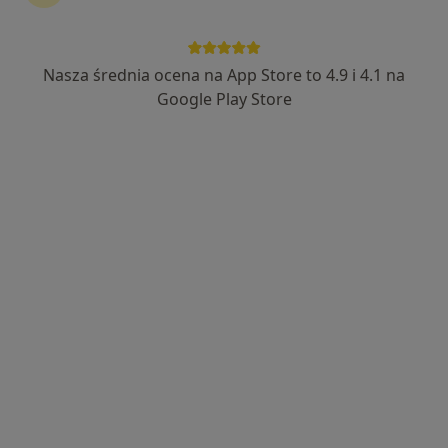
Nasza średnia ocena na App Store to 4.9 i 4.1 na
mgr Justyna Czerwińska-Szczuka
Google Play Store
·
Więcej
Psychoterapeuta
17 opinii
Adres
Online
Wielka Skotnica 96/6, Mysłowice
•
Mapa
Centum Psychoterapii Calmeo
Konsultacja psychologiczna
200 zł
Specjalista nie oferuje umawiania online pod tym adresem.
Poproś o wizytę