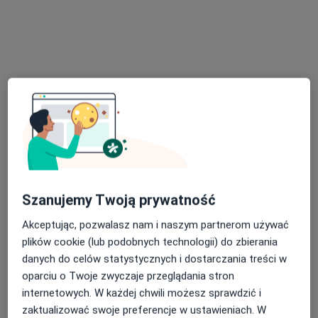
Poproś o wizytę
Bezpieczne płatności
Skupienie na pacjencie
Szanujemy Twoją prywatność
mgr Ewa Gwiaździńska
Akceptując, pozwalasz nam i naszym partnerom używać
·
Więcej
Psycholog, Psychotraumatolog, Psychoterapeuta
plików cookie (lub podobnych technologii) do zbierania
107 opinii
danych do celów statystycznych i dostarczania treści w
psycholog, psychoterapeuta
oparciu o Twoje zwyczaje przeglądania stron
psychotraumatolog, psychoonkolog
internetowych. W każdej chwili możesz sprawdzić i
zaktualizować swoje preferencje w ustawieniach. W
psychodietetyk, seksuolog